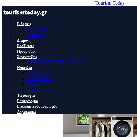
Tourism Today
Ειδησεις
Οικονομια
Πολιτικη
Διαμονη
RealEstate
Προορισμοι
Συνεντευξεις
ΣΥΝΕΝΤΕΥΞΕΙΣ – ΑΡΘΡΑ
Ναυτιλια
Κρουαζιερα
YACHTING
Λιμανι
Ποντοπορος
Τεχνολογια
Γαστρονομια
Εναλλακτικός Τουρισμός
Αεροπορικά