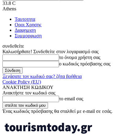
33.8
C
Athens
Ταυτοτητα
Οροι Χρησης
Διαφημιση
Συμμορφωση
συνδεθείτε
Καλωσήρθατε! Συνδεθείτε στον λογαριασμό σας
το όνομα χρήστη σας
ο κωδικός πρόσβασης σας
Ξεχάσατε τον κωδικό σας? ζήτα βοήθεια
Cookie Policy (EU)
ΑΝΑΚΤΗΣΗ ΚΩΔΙΚΟΥ
Ανακτήστε τον κωδικό σας
το email σας
Ένας κωδικός πρόσβασης θα σταλθεί με e-mail σε εσάς.