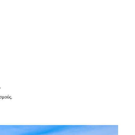
.
ισμούς.