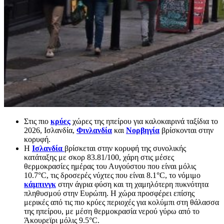
Στις πιο
κρύες
χώρες της ηπείρου για καλοκαιρινά ταξίδια το
2026, Ισλανδία,
Φινλανδία
και
Νορβηγία
βρίσκονται στην
κορυφή.
Η
Ισλανδία
βρίσκεται στην κορυφή της συνολικής
κατάταξης με σκορ 83.81/100, χάρη στις μέσες
θερμοκρασίες ημέρας του Αυγούστου που είναι μόλις
10.7°C, τις δροσερές νύχτες που είναι 8.1°C, το νόμιμο
κάμπινγκ
στην άγρια ​​φύση και τη χαμηλότερη πυκνότητα
πληθυσμού στην Ευρώπη. Η χώρα προσφέρει επίσης
μερικές από τις πιο κρύες περιοχές για κολύμπι στη θάλασσα
της ηπείρου, με μέση θερμοκρασία νερού γύρω από το
Άκουρεϊρι μόλις 9.5°C.