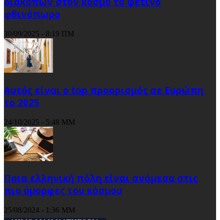
διακοπών στον κόσμο το φετινό
φθινόπωρο
30/09/2025 - 8:19 ΠΜ
Αυτός είναι ο top προορισμός σε Ευρώπη
το 2025
24/10/2025 - 5:48 ΜΜ
Ποια ελληνική πόλη είναι ανάμεσα στις
πιο όμορφες του κόσμου
25/08/2024 - 1:36 ΜΜ