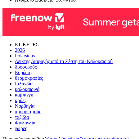
ΕΤΙΚΕΤΕΣ
2026
Polarsteps
Δείκτης Διαφυγής από τη Ζέστη του Καλοκαιριού
δροσερούς
Ευρώπης
θερμοκρασίες
Ισλανδία
καλοκαιρινά
καμπινγκ
κρύες
Νορβηγία
προορισμούς
ταξίδια
Φινλανδία
χώρες
Προηγούμενο άρθρο
Δήμος Αθηναίων: Άμεση κινητοποίηση της