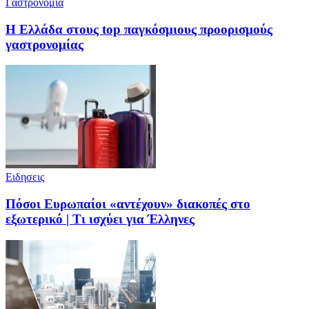
Γαστρονομια
Η Ελλάδα στους top παγκόσμιους προορισμούς
γαστρονομίας
Ειδησεις
Πόσοι Ευρωπαίοι «αντέχουν» διακοπές στο
εξωτερικό | Τι ισχύει για Έλληνες