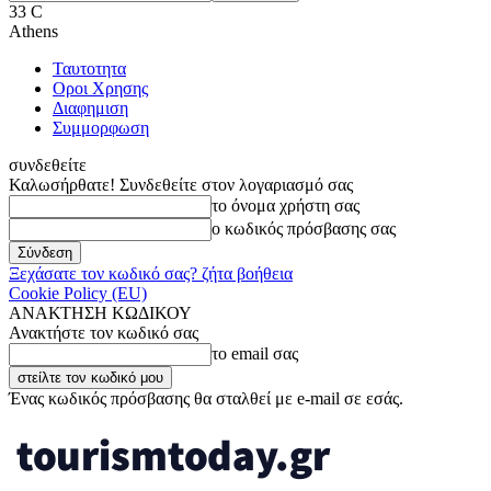
33
C
Athens
Ταυτοτητα
Οροι Χρησης
Διαφημιση
Συμμορφωση
συνδεθείτε
Καλωσήρθατε! Συνδεθείτε στον λογαριασμό σας
το όνομα χρήστη σας
ο κωδικός πρόσβασης σας
Ξεχάσατε τον κωδικό σας? ζήτα βοήθεια
Cookie Policy (EU)
ΑΝΑΚΤΗΣΗ ΚΩΔΙΚΟΥ
Ανακτήστε τον κωδικό σας
το email σας
Ένας κωδικός πρόσβασης θα σταλθεί με e-mail σε εσάς.