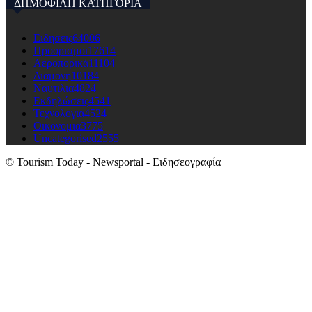
ΔΗΜΟΦΙΛΗ ΚΑΤΗΓΟΡΙΑ
Ειδησεις
64006
Προορισμοι
17614
Αεροπορικά
11104
Διαμονη
10184
Ναυτιλια
4824
Εκδηλώσεις
4541
Τεχνολογια
4524
Οικονομια
3775
Uncategorised
2555
© Tourism Today - Newsportal - Ειδησεογραφία