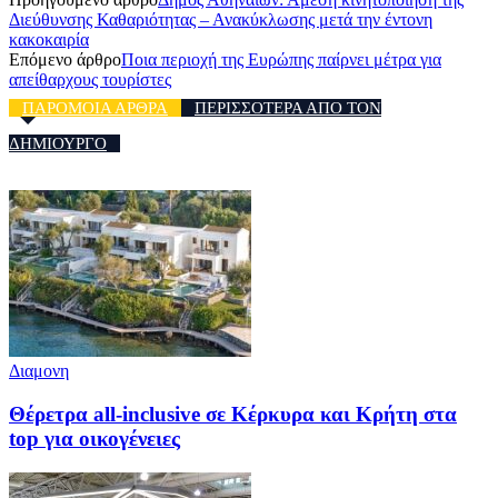
Διεύθυνσης Καθαριότητας – Ανακύκλωσης μετά την έντονη
κακοκαιρία
Επόμενο άρθρο
Ποια περιοχή της Ευρώπης παίρνει μέτρα για
απείθαρχους τουρίστες
ΠΑΡΟΜΟΙΑ ΑΡΘΡΑ
ΠΕΡΙΣΣΟΤΕΡΑ ΑΠΟ ΤΟΝ
ΔΗΜΙΟΥΡΓΟ
Διαμονη
Θέρετρα all-inclusive σε Κέρκυρα και Κρήτη στα
top για οικογένειες