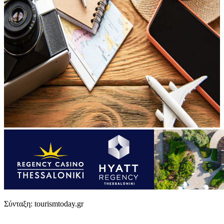
Σύνταξη: tourismtoday.gr