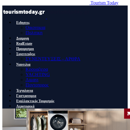
Tourism Today
Ειδησεις
Οικονομια
Πολιτικη
Διαμονη
RealEstate
Προορισμοι
Συνεντευξεις
ΣΥΝΕΝΤΕΥΞΕΙΣ – ΑΡΘΡΑ
Ναυτιλια
Κρουαζιερα
YACHTING
Λιμανι
Ποντοπορος
Τεχνολογια
Γαστρονομια
Εναλλακτικός Τουρισμός
Αεροπορικά