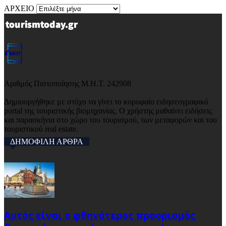
ΑΡΧΕΙΟ
Αριθμός Πιστοποίησης Μ.Η.Τ. 242908
Δημιουργήθηκε με στόχο να γίνει το κορυφαίο ειδησεογραφικό
portal της τουριστικής βιομηχανίας. Ο χρήστης μαθαίνει ειδήσεις
και παρασκήνια στο χώρο του τουρισμού, των μεταφορών και του
τουριστικού real estate.
ΔΗΜΟΦΙΛΗ ΑΡΘΡΑ
Αυτός είναι ο φθηνότερος προορισμός