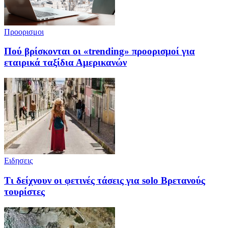
Προορισμοι
Πού βρίσκονται οι «trending» προορισμοί για
εταιρικά ταξίδια Αμερικανών
Ειδησεις
Τι δείχνουν οι φετινές τάσεις για solo Βρετανούς
τουρίστες