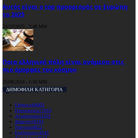
Αυτός είναι ο top προορισμός σε Ευρώπη
το 2025
24/10/2025 - 5:48 ΜΜ
Ποια ελληνική πόλη είναι ανάμεσα στις
πιο όμορφες του κόσμου
25/08/2024 - 1:36 ΜΜ
ΔΗΜΟΦΙΛΗ ΚΑΤΗΓΟΡΙΑ
Ειδησεις
64003
Προορισμοι
17610
Αεροπορικά
11101
Διαμονη
10181
Ναυτιλια
4822
Εκδηλώσεις
4541