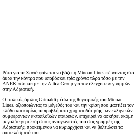
Ρότα για τα Χανιά φαίνεται να βάζει η Minoan Lines φέρνοντας στα
άκρα την κόντρα που υποβόσκει τρία χρόνια τώρα τόσο με την
ΑΝΕΚ όσο και με την Attica Group για τον έλεγχο των γραμμών
στην Αδριατική.
Ο ιταλικός όμιλος Grimaldi μέσω της θυγατρικής του Minoan
Lines, αξιοποιώντας το μέγεθός του και την κρίση που μαστίζει τον
κλάδο και κυρίως τα προβλήματα χρηματοδότησης των ελληνικών
συμφερόντων ακτοπλοϊκών εταιρειών, επιχειρεί να ασκήσει ακόμη
μεγαλύτερη πίεση στους ανταγωνιστές του στις γραμμές της
Αδριατικής, προκειμένου να κυριαρχήσει και να βελτιώσει τα
αποτελέσματά του.