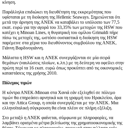
κίνηση.
Παράλληλα επιδιώκει τη διευθέτηση της εκκρεμότητας που
υφίσταται με τη διοίκηση της Hellenic Seaways. Σημειώνεται ότι
μετά την άρνηση της ΑΝΕΚ να καταβάλει το υπόλοιπο των 77,5
εκατ. ευρώ για την αγορά του 33,35% των μετοχών της HSW που
κατέχει η Minoan Lines, η θυγατρική του ομίλου Grimaldi πήρε
πίσω τις μετοχές της, ωστόσο ουσιαστικά η διοίκηση της HSW
παρέμεινε στα χέρια του διευθύνοντος συμβούλου της ΑΝΕΚ,
Γιάννη Βαρδινογιάννη.
Μάλιστα η HSW και η ANEK συνεργάζονται σε μία σειρά
θεμάτων (ναυλώσεις πλοίων, κ.λπ.) με τη δεύτερη να οφείλει στην
πρώτη περί τα 16 εκατ. ευρώ όπως προκύπτει από τις οικονομικές
καταστάσεις της χρήσης 2010.
Πόλεμος τιμών
Η κόντρα ΑΝΕΚ-Minoan στα Χανιά εάν εξελιχθεί σε πόλεμο
τιμών θα επηρεάσει αρνητικά και τη γραμμή του Ηρακλείου, άρα
και την Attica Group, η οποία συνεργάζεται με την ΑΝΕΚ. Μια
ελληνοϊταλική σύγκρουση θα είναι πλέον σε πλήρη εξέλιξη.
Στο μεταξύ η ΑΝΕΚ φαίνεται, σύμφωνα με πληροφορίες, να
λαμβάνει ορισμένα μέτρα βελτίωσης της χρηματοοικονομικής της
θέσης. Σύμφωνα με πληροφορίες, προχωρά στην πώληση ενός