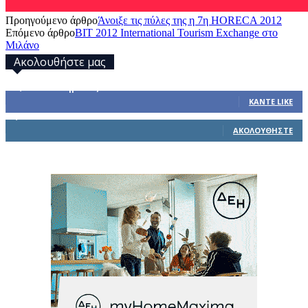
Προηγούμενο άρθρο
Άνοιξε τις πύλες της η 7η HORECA 2012
Επόμενο άρθρο
BIT 2012 International Tourism Exchange στο
Μιλάνο
Ακολουθήστε μας
32,793
Υποστηρικτές
ΚΆΝΤΕ LIKE
1,914
Ακόλουθοι
ΑΚΟΛΟΥΘΉΣΤΕ