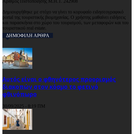
Αριθμός Πιστοποίησης Μ.Η.Τ. 242908
Δημιουργήθηκε με στόχο να γίνει το κορυφαίο ειδησεογραφικό
portal της τουριστικής βιομηχανίας. Ο χρήστης μαθαίνει ειδήσεις
και παρασκήνια στο χώρο του τουρισμού, των μεταφορών και του
τουριστικού real estate.
ΔΗΜΟΦΙΛΗ ΑΡΘΡΑ
Αυτός είναι ο φθηνότερος προορισμός
διακοπών στον κόσμο το φετινό
φθινόπωρο
30/09/2025 - 8:19 ΠΜ