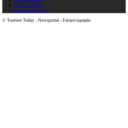
Τεχνολογια
4524
Οικονομια
3775
Uncategorised
2555
© Tourism Today - Newsportal - Ειδησεογραφία