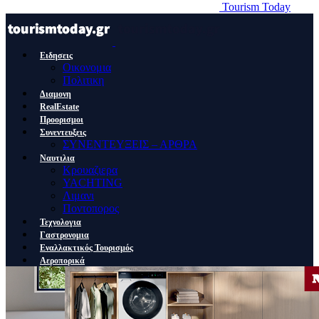
Tourism Today
Ειδησεις
Οικονομια
Πολιτικη
Διαμονη
RealEstate
Προορισμοι
Συνεντευξεις
ΣΥΝΕΝΤΕΥΞΕΙΣ – ΑΡΘΡΑ
Ναυτιλια
Κρουαζιερα
YACHTING
Λιμανι
Ποντοπορος
Τεχνολογια
Γαστρονομια
Εναλλακτικός Τουρισμός
Αεροπορικά