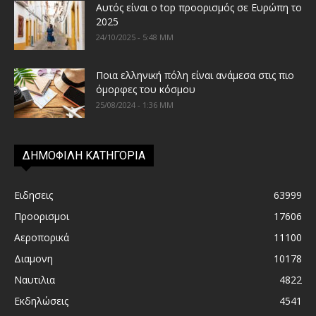
Αυτός είναι ο top προορισμός σε Ευρώπη το
2025
24/10/2025 - 5:48 ΜΜ
Ποια ελληνική πόλη είναι ανάμεσα στις πιο
όμορφες του κόσμου
25/08/2024 - 1:36 ΜΜ
ΔΗΜΟΦΙΛΗ ΚΑΤΗΓΟΡΙΑ
Ειδησεις
63999
Προορισμοι
17606
Αεροπορικά
11100
Διαμονη
10178
Ναυτιλια
4822
Εκδηλώσεις
4541