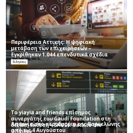
Περιφέρεια Αττικής: H ψηφιακή
μετάβαση των επιχειρήσεων –
Εγκρίθηκαν 1.044 επενδυτικά σχέδια
07/08/2026 - 3:17 ΜΜ
Ειδησεις
Το yiayia and friends επίσημος
συνεργάτης του Gaudí Foundation στη
Απεργία στο αεροδρόμιο της Βαρκελώνης
διεθνή έκθεση «GAUDÍ: Back to the
από τις 4 Αυγούστου
Origins»