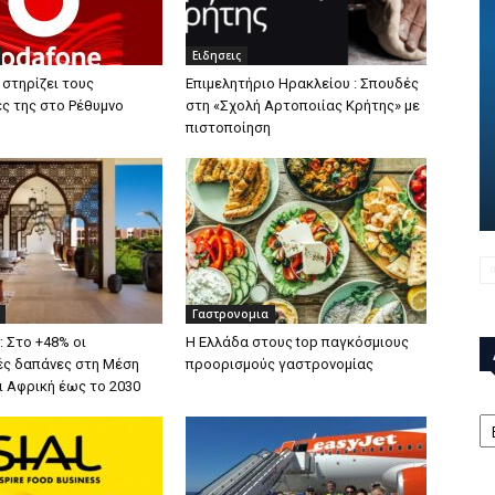
Ειδησεις
 στηρίζει τους
Επιμελητήριο Ηρακλείου : Σπουδές
ς της στο Ρέθυμνο
στη «Σχολή Αρτοποιίας Κρήτης» με
πιστοποίηση
Γαστρονομια
: Στο +48% οι
Η Ελλάδα στους top παγκόσμιους
ές δαπάνες στη Μέση
προορισμούς γαστρονομίας
ι Αφρική έως το 2030
Α