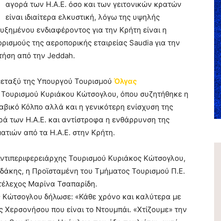
αγορά των Η.Α.Ε. όσο και των γειτονικών κρατών
είναι ιδιαίτερα ελκυστική, λόγω της υψηλής
αυξημένου ενδιαφέροντος για την Κρήτη είναι η
ρισμούς της αεροπορικής εταιρείας Saudia για την
τήση από την Jeddah.
 μεταξύ της Υπουργού Τουρισμού
Όλγας
η Τουρισμού Κυριάκου Κώτσογλου, όπου συζητήθηκε η
αβικό Κόλπο αλλά και η γενικότερη ενίσχυση της
ορά των Η.Α.Ε. και αντίστροφα η ενθάρρυνση της
ατιών από τα Η.Α.Ε. στην Κρήτη.
ντιπεριφερειάρχης Τουρισμού Κυριάκος Κώτσογλου,
δάκης, η Προϊσταμένη του Τμήματος Τουρισμού Π.Ε.
τέλεχος Μαρίνα Τσαπαρίδη.
ς Κώτσογλου δήλωσε: «Κάθε χρόνο και καλύτερα με
 Χερσονήσου που είναι το Ντουμπάι. «Χτίζουμε» την