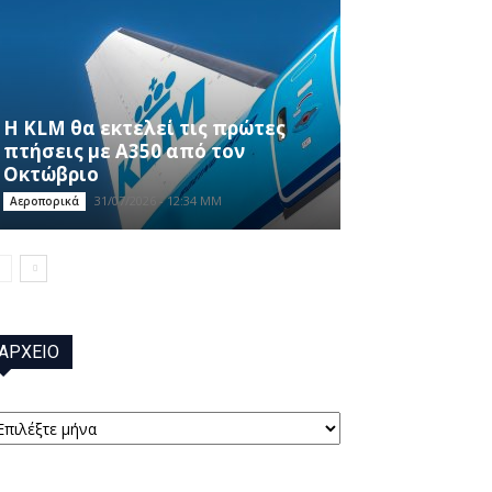
Η KLM θα εκτελεί τις πρώτες
πτήσεις με A350 από τον
Οκτώβριο
31/07/2026 - 12:34 ΜΜ
Αεροπορικά
ΑΡΧΕΙΟ
ΡΧΕΙΟ