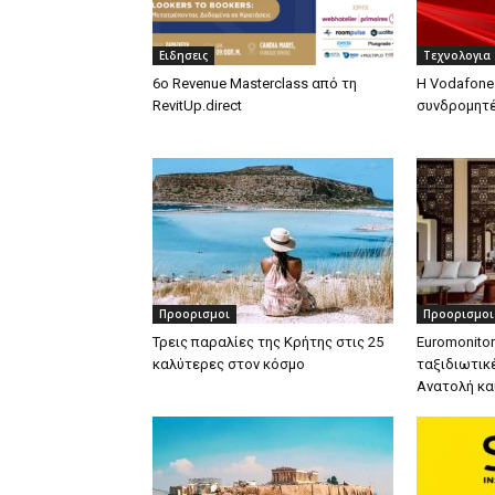
Ειδησεις
Τεχνολογια
6ο Revenue Masterclass από τη
Η Vodafone
RevitUp.direct
συνδρομητέ
Προορισμοι
Προορισμοι
Τρεις παραλίες της Κρήτης στις 25
Euromonitor
καλύτερες στον κόσμο
ταξιδιωτικ
Ανατολή κα