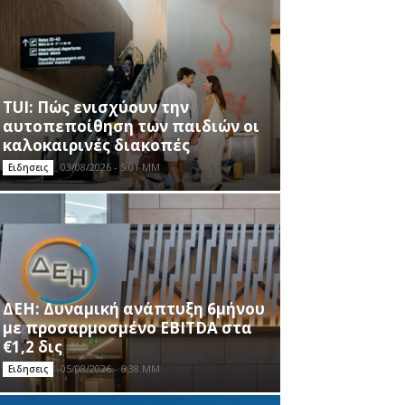
TUI: Πώς ενισχύουν την
αυτοπεποίθηση των παιδιών οι
καλοκαιρινές διακοπές
03/08/2026 - 5:01 ΜΜ
Ειδησεις
ΔΕΗ: Δυναμική ανάπτυξη 6μήνου
με προσαρμοσμένο EBITDA στα
€1,2 δις
05/08/2026 - 6:38 ΜΜ
Ειδησεις