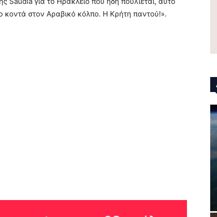
ς Saudia για το Ηράκλειο που ήδη πουλιέται, αυτό
ιο κοντά στον Αραβικό κόλπο. Η Κρήτη παντού!».