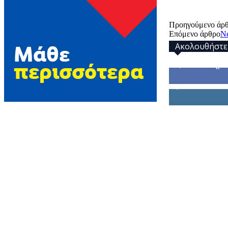
Προηγούμενο άρ
Επόμενο άρθρο
Ne
Ακολουθήστε
32,793
Υποστηρικ
1,914
Ακόλουθοι