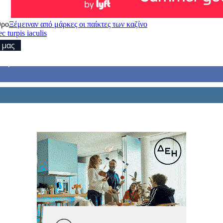
θρο
Ξέμειναν από μάρκες οι παίκτες των καζίνο
c turpis iaculis
 μας
τές