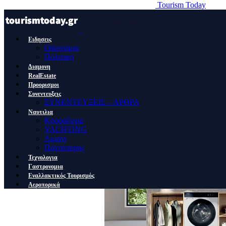
Tourism Today
Ειδησεις
Οικονομια
Πολιτικη
Διαμονη
RealEstate
Προορισμοι
Συνεντευξεις
ΣΥΝΕΝΤΕΥΞΕΙΣ – ΑΡΘΡΑ
Ναυτιλια
Κρουαζιερα
YACHTING
Λιμανι
Ποντοπορος
Τεχνολογια
Γαστρονομια
Εναλλακτικός Τουρισμός
Αεροπορικά