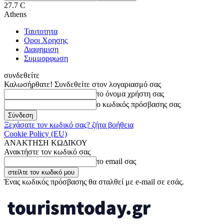
27.7
C
Athens
Ταυτοτητα
Οροι Χρησης
Διαφημιση
Συμμορφωση
συνδεθείτε
Καλωσήρθατε! Συνδεθείτε στον λογαριασμό σας
το όνομα χρήστη σας
ο κωδικός πρόσβασης σας
Ξεχάσατε τον κωδικό σας? ζήτα βοήθεια
Cookie Policy (EU)
ΑΝΑΚΤΗΣΗ ΚΩΔΙΚΟΥ
Ανακτήστε τον κωδικό σας
το email σας
Ένας κωδικός πρόσβασης θα σταλθεί με e-mail σε εσάς.