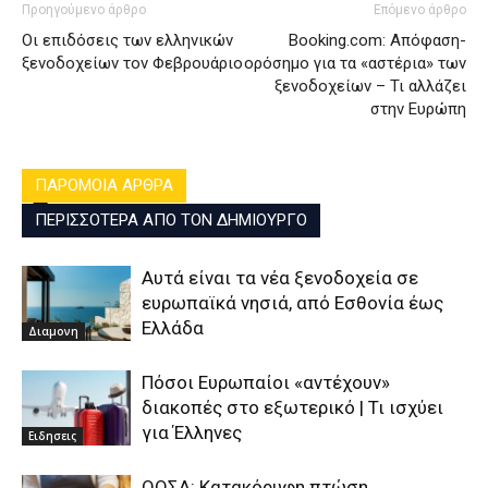
Προηγούμενο άρθρο
Επόμενο άρθρο
Οι επιδόσεις των ελληνικών
Booking.com: Απόφαση-
ξενοδοχείων τον Φεβρουάριο
ορόσημο για τα «αστέρια» των
ξενοδοχείων – Τι αλλάζει
στην Ευρώπη
ΠΑΡΟΜΟΙΑ ΑΡΘΡΑ
ΠΕΡΙΣΣΟΤΕΡΑ ΑΠΟ ΤΟΝ ΔΗΜΙΟΥΡΓΟ
Αυτά είναι τα νέα ξενοδοχεία σε
ευρωπαϊκά νησιά, από Εσθονία έως
Ελλάδα
Διαμονη
Πόσοι Ευρωπαίοι «αντέχουν»
διακοπές στο εξωτερικό | Τι ισχύει
για Έλληνες
Ειδησεις
ΟΟΣΑ: Κατακόρυφη πτώση