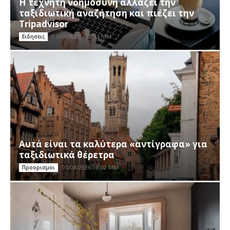
Η τεχνητή νοημοσύνη αλλάζει την
ταξιδιωτική αναζήτηση και πιέζει την
Tripadvisor
07/08/2026 - 12:13 ΜΜ
Ειδησεις
Αυτά είναι τα καλύτερα «αντίγραφα» για
ταξιδιωτικά θέρετρα
05/08/2026 - 8:02 ΜΜ
Προορισμοι