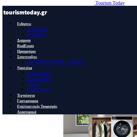
Tourism Today
Ειδησεις
Οικονομια
Πολιτικη
Διαμονη
RealEstate
Προορισμοι
Συνεντευξεις
ΣΥΝΕΝΤΕΥΞΕΙΣ – ΑΡΘΡΑ
Ναυτιλια
Κρουαζιερα
YACHTING
Λιμανι
Ποντοπορος
Τεχνολογια
Γαστρονομια
Εναλλακτικός Τουρισμός
Αεροπορικά