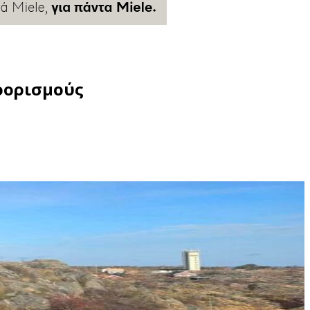
ροορισμούς