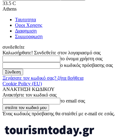
33.5
C
Athens
Ταυτοτητα
Οροι Χρησης
Διαφημιση
Συμμορφωση
συνδεθείτε
Καλωσήρθατε! Συνδεθείτε στον λογαριασμό σας
το όνομα χρήστη σας
ο κωδικός πρόσβασης σας
Ξεχάσατε τον κωδικό σας? ζήτα βοήθεια
Cookie Policy (EU)
ΑΝΑΚΤΗΣΗ ΚΩΔΙΚΟΥ
Ανακτήστε τον κωδικό σας
το email σας
Ένας κωδικός πρόσβασης θα σταλθεί με e-mail σε εσάς.