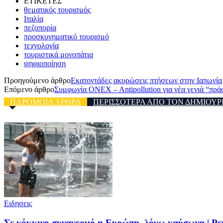
ΕΤΙΚΕΤΕΣ
θεματικός τουρισμός
Ιταλία
πεζοπορία
προσκυνηματικό τουρισμό
τεχνολογία
τουριστικά μονοπάτια
ψηφιοποίηση
Προηγούμενο άρθρο
Εκατοντάδες ακυρώσεις πτήσεων στην Ιαπωνία
Επόμενο άρθρο
Συμφωνία ONEX – Antipollution για νέα γενιά “πρ
ΠΑΡΟΜΟΙΑ ΑΡΘΡΑ
ΠΕΡΙΣΣΟΤΕΡΑ ΑΠΟ ΤΟΝ ΔΗΜΙΟΥΡ
Ειδησεις
Σε κόκκινο συναγερμό η Ευρώπη, λόγω καύσωνα | Ρε