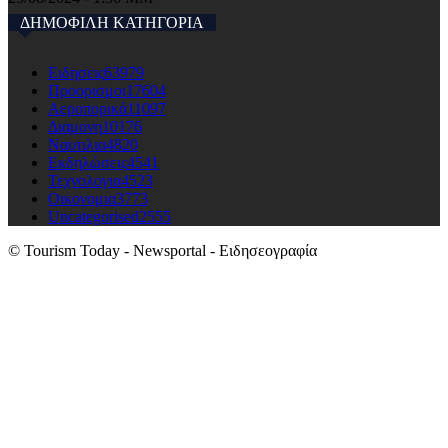
ΔΗΜΟΦΙΛΗ ΚΑΤΗΓΟΡΙΑ
Ειδησεις
63979
Προορισμοι
17604
Αεροπορικά
11097
Διαμονη
10176
Ναυτιλια
4820
Εκδηλώσεις
4541
Τεχνολογια
4523
Οικονομια
3773
Uncategorised
2555
© Tourism Today - Newsportal - Ειδησεογραφία