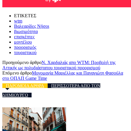
ΕΤΙΚΕΤΕΣ
wtm
Βαλεαρίδες Νήσοι
βιωσιμότητα
επισκέπτες
μοντέλου
προορισμός
τουριστικού
Προηγούμενο άρθρο
Ν. Χαρδαλιάς απο WTM: Προβολή της
Αττικής ως πολυδιάστατου τουριστικού προορισμού
Επόμενο άρθρο
Μονομαχία Μαριέλλας και Παναγιώτη Φασούλα
στο ΟΠΑΠ Game Time
ΠΑΡΟΜΟΙΑ ΑΡΘΡΑ
ΠΕΡΙΣΣΟΤΕΡΑ ΑΠΟ ΤΟΝ
ΔΗΜΙΟΥΡΓΟ