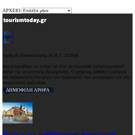
ΑΡΧΕΙΟ
Αριθμός Πιστοποίησης Μ.Η.Τ. 242908
Δημιουργήθηκε με στόχο να γίνει το κορυφαίο ειδησεογραφικό
portal της τουριστικής βιομηχανίας. Ο χρήστης μαθαίνει ειδήσεις
και παρασκήνια στο χώρο του τουρισμού, των μεταφορών και του
τουριστικού real estate.
ΔΗΜΟΦΙΛΗ ΑΡΘΡΑ
Αυτός είναι ο φθηνότερος προορισμός