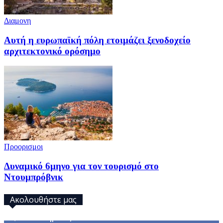
Διαμονη
Αυτή η ευρωπαϊκή πόλη ετοιμάζει ξενοδοχείο
αρχιτεκτονικό ορόσημο
Προορισμοι
Δυναμικό 6μηνο για τον τουρισμό στο
Ντουμπρόβνικ
Ακολουθήστε μας
32,793
Υποστηρικτές