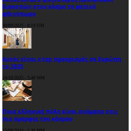
διακοπών στον κόσμο το φετινό
φθινόπωρο
30/09/2025 - 8:19 ΠΜ
Αυτός είναι ο top προορισμός σε Ευρώπη
το 2025
24/10/2025 - 5:48 ΜΜ
Ποια ελληνική πόλη είναι ανάμεσα στις
πιο όμορφες του κόσμου
25/08/2024 - 1:36 ΜΜ