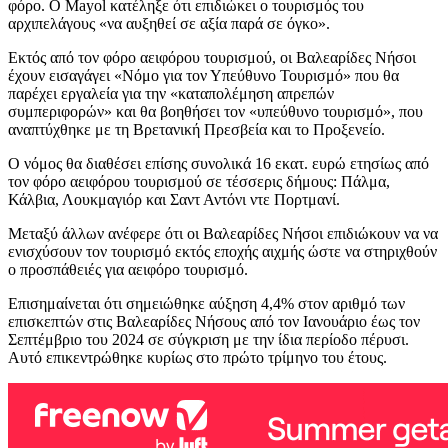
φόρο. Ο Mayol κατέληξε ότι επιδιώκει ο τουρισμός του
αρχιπελάγους «να αυξηθεί σε αξία παρά σε όγκο».
Εκτός από τον φόρο αειφόρου τουρισμού, οι Βαλεαρίδες Νήσοι
έχουν εισαγάγει «Νόμο για τον Υπεύθυνο Τουρισμό» που θα
παρέχει εργαλεία για την «καταπολέμηση απρεπών
συμπεριφορών» και θα βοηθήσει τον «υπεύθυνο τουρισμό», που
αναπτύχθηκε με τη Βρετανική Πρεσβεία και το Προξενείο.
Ο νόμος θα διαθέσει επίσης συνολικά 16 εκατ. ευρώ ετησίως από
τον φόρο αειφόρου τουρισμού σε τέσσερις δήμους: Πάλμα,
Κάλβια, Λουκμαγιόρ και Σαντ Αντόνι ντε Πορτμανί.
Μεταξύ άλλων ανέφερε ότι οι Βαλεαρίδες Νήσοι επιδιώκουν να να
ενισχύσουν τον τουρισμό εκτός εποχής αιχμής ώστε να στηριχθούν
ο προσπάθειές για αειφόρο τουρισμό.
Επισημαίνεται ότι σημειώθηκε αύξηση 4,4% στον αριθμό των
επισκεπτών στις Βαλεαρίδες Νήσους από τον Ιανουάριο έως τον
Σεπτέμβριο του 2024 σε σύγκριση με την ίδια περίοδο πέρυσι.
Αυτό επικεντρώθηκε κυρίως στο πρώτο τρίμηνο του έτους.