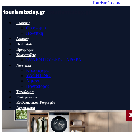
Tourism Today
Ειδησεις
Οικονομια
Πολιτικη
Διαμονη
RealEstate
Προορισμοι
Συνεντευξεις
ΣΥΝΕΝΤΕΥΞΕΙΣ – ΑΡΘΡΑ
Ναυτιλια
Κρουαζιερα
YACHTING
Λιμανι
Ποντοπορος
Τεχνολογια
Γαστρονομια
Εναλλακτικός Τουρισμός
Αεροπορικά