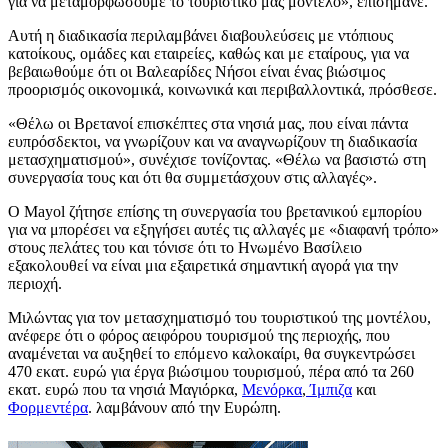
για να μεταμορφώσουμε το τουριστικό μας μοντέλο», επισήμανε.
Αυτή η διαδικασία περιλαμβάνει διαβουλεύσεις με ντόπιους
κατοίκους, ομάδες και εταιρείες, καθώς και με εταίρους, για να
βεβαιωθούμε ότι οι Βαλεαρίδες Νήσοι είναι ένας βιώσιμος
προορισμός οικονομικά, κοινωνικά και περιβαλλοντικά, πρόσθεσε.
«Θέλω οι Βρετανοί επισκέπτες στα νησιά μας, που είναι πάντα
ευπρόσδεκτοι, να γνωρίζουν και να αναγνωρίζουν τη διαδικασία
μετασχηματισμού», συνέχισε τονίζοντας. «Θέλω να βασιστώ στη
συνεργασία τους και ότι θα συμμετάσχουν στις αλλαγές».
Ο Mayol ζήτησε επίσης τη συνεργασία του βρετανικού εμπορίου
για να μπορέσει να εξηγήσει αυτές τις αλλαγές με «διαφανή τρόπο»
στους πελάτες του και τόνισε ότι το Ηνωμένο Βασίλειο
εξακολουθεί να είναι μια εξαιρετικά σημαντική αγορά για την
περιοχή.
Μιλώντας για τον μετασχηματισμό του τουριστικού της μοντέλου,
ανέφερε ότι ο φόρος αειφόρου τουρισμού της περιοχής, που
αναμένεται να αυξηθεί το επόμενο καλοκαίρι, θα συγκεντρώσει
470 εκατ. ευρώ για έργα βιώσιμου τουρισμού, πέρα ​​από τα 260
εκατ. ευρώ που τα νησιά Μαγιόρκα,
Μενόρκα
,
Ίμπιζα
και
Φορμεντέρα
. λαμβάνουν από την Ευρώπη.