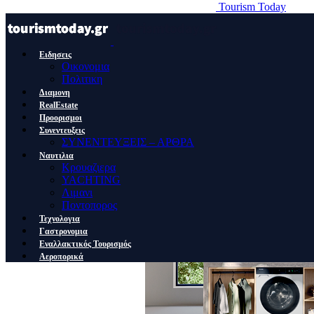
Tourism Today
Ειδησεις
Οικονομια
Πολιτικη
Διαμονη
RealEstate
Προορισμοι
Συνεντευξεις
ΣΥΝΕΝΤΕΥΞΕΙΣ – ΑΡΘΡΑ
Ναυτιλια
Κρουαζιερα
YACHTING
Λιμανι
Ποντοπορος
Τεχνολογια
Γαστρονομια
Εναλλακτικός Τουρισμός
Αεροπορικά