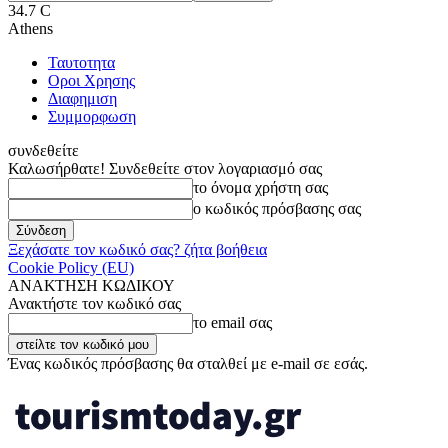
34.7
C
Athens
Ταυτοτητα
Οροι Χρησης
Διαφημιση
Συμμορφωση
συνδεθείτε
Καλωσήρθατε! Συνδεθείτε στον λογαριασμό σας
το όνομα χρήστη σας
ο κωδικός πρόσβασης σας
Ξεχάσατε τον κωδικό σας? ζήτα βοήθεια
Cookie Policy (EU)
ΑΝΑΚΤΗΣΗ ΚΩΔΙΚΟΥ
Ανακτήστε τον κωδικό σας
το email σας
Ένας κωδικός πρόσβασης θα σταλθεί με e-mail σε εσάς.