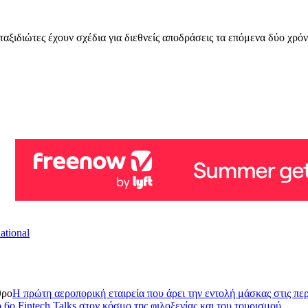
αξιδιώτες έχουν σχέδια για διεθνείς αποδράσεις τα επόμενα δύο χρόν
ational
θρο
H πρώτη αεροπορική εταιρεία που άρει την εντολή μάσκας στις πε
 6ο Fintech Talks στον κόσμο της φιλοξενίας️ και του τουρισμού