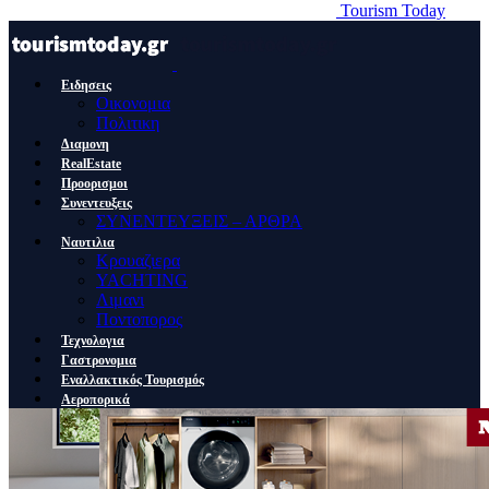
Tourism Today
Ειδησεις
Οικονομια
Πολιτικη
Διαμονη
RealEstate
Προορισμοι
Συνεντευξεις
ΣΥΝΕΝΤΕΥΞΕΙΣ – ΑΡΘΡΑ
Ναυτιλια
Κρουαζιερα
YACHTING
Λιμανι
Ποντοπορος
Τεχνολογια
Γαστρονομια
Εναλλακτικός Τουρισμός
Αεροπορικά