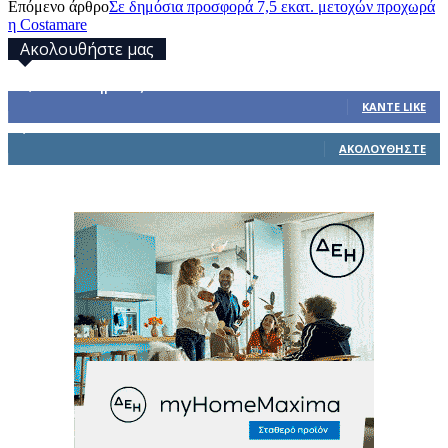
Επόμενο άρθρο
Σε δημόσια προσφορά 7,5 εκατ. μετοχών προχωρά
η Costamare
Ακολουθήστε μας
32,793
Υποστηρικτές
ΚΆΝΤΕ LIKE
1,914
Ακόλουθοι
ΑΚΟΛΟΥΘΉΣΤΕ