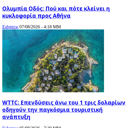
Ολυμπία Οδός: Πού και πότε κλείνει η
κυκλοφορία προς Αθήνα
Ειδησεις
07/08/2026 - 4:18 ΜΜ
WTTC: Επενδύσεις άνω του 1 τρις δολαρίων
οδηγούν την παγκόσμια τουριστική
ανάπτυξη