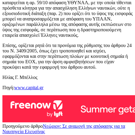
καταργείται η αρ. 59/10 απόφαση ΥΘΥΝΑΛ, με την οποία τίθενται
πρόσθετα κίνητρα για την απασχόληση Ελλήνων ναυτικών, ούτε η
εξουσιοδοτική διάταξη (παρ. 2) που ορίζει ότι το ύψος της εισφοράς
μπορεί να αναπροσαρμόζεται με απόφαση του ΥΠΑΑΝ,
οριζομένων παράλληλα μέσω της απόφασης αυτής εκπτώσεων στο
ύψος της εισφοράς, σε περίπτωση που η δραστηριοποιούμενη
εταιρεία απασχολεί Έλληνες ναυτικούς.
Επίσης, ορίζεται ρητά ότι τα προνόμια της ρύθμισης του άρθρου 24
του Ν. 3409/2005, όπως έχει τροποποιηθεί και ισχύει,
εφαρμόζονται και στην περίπτωση πλοίων με κοινοτική σημαία ή
σημαία του ΕΟΧ, για την άρση αμφισβητήσεων που είχαν
προκύψει κατά την εφαρμογή του άρθρου αυτού.
Ηλίας Γ. Μπέλλος
Πηγή:
www.capital.gr
Προηγούμενο άρθρο
Νεώριον: Σε αναμονή της απόφασης για τα
Ναυπηγεία Ελευσίνας