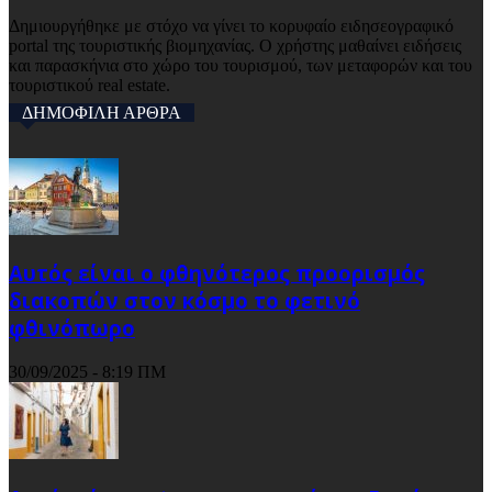
Δημιουργήθηκε με στόχο να γίνει το κορυφαίο ειδησεογραφικό
portal της τουριστικής βιομηχανίας. Ο χρήστης μαθαίνει ειδήσεις
και παρασκήνια στο χώρο του τουρισμού, των μεταφορών και του
τουριστικού real estate.
ΔΗΜΟΦΙΛΗ ΑΡΘΡΑ
Αυτός είναι ο φθηνότερος προορισμός
διακοπών στον κόσμο το φετινό
φθινόπωρο
30/09/2025 - 8:19 ΠΜ