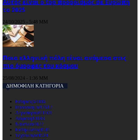
Αυτός είναι ο top προορισμός σε Ευρώπη
το 2025
24/10/2025 - 5:48 ΜΜ
Ποια ελληνική πόλη είναι ανάμεσα στις
πιο όμορφες του κόσμου
25/08/2024 - 1:36 ΜΜ
ΔΗΜΟΦΙΛΗ ΚΑΤΗΓΟΡΙΑ
Ειδησεις
64006
Προορισμοι
17612
Αεροπορικά
11103
Διαμονη
10183
Ναυτιλια
4822
Εκδηλώσεις
4541
Τεχνολογια
4524