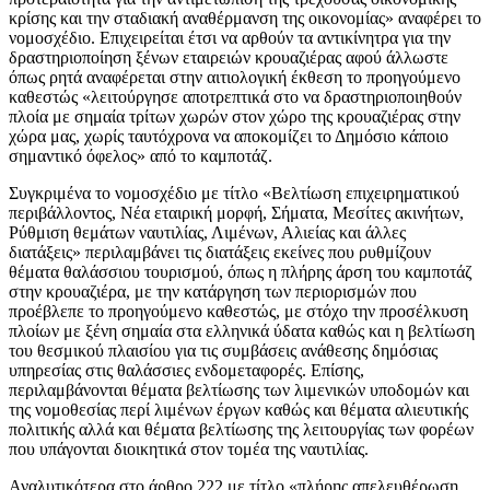
κρίσης και την σταδιακή αναθέρμανση της οικονομίας» αναφέρει το
νομοσχέδιο. Επιχειρείται έτσι να αρθούν τα αντικίνητρα για την
δραστηριοποίηση ξένων εταιρειών κρουαζιέρας αφού άλλωστε
όπως ρητά αναφέρεται στην αιτιολογική έκθεση το προηγούμενο
καθεστώς «λειτούργησε αποτρεπτικά στο να δραστηριοποιηθούν
πλοία με σημαία τρίτων χωρών στον χώρο της κρουαζιέρας στην
χώρα μας, χωρίς ταυτόχρονα να αποκομίζει το Δημόσιο κάποιο
σημαντικό όφελος» από το καμποτάζ.
Συγκριμένα το νομοσχέδιο με τίτλο «Βελτίωση επιχειρηματικού
περιβάλλοντος, Νέα εταιρική μορφή, Σήματα, Μεσίτες ακινήτων,
Ρύθμιση θεμάτων ναυτιλίας, Λιμένων, Αλιείας και άλλες
διατάξεις» περιλαμβάνει τις διατάξεις εκείνες που ρυθμίζουν
θέματα θαλάσσιου τουρισμού, όπως η πλήρης άρση του καμποτάζ
στην κρουαζιέρα, με την κατάργηση των περιορισμών που
προέβλεπε το προηγούμενο καθεστώς, με στόχο την προσέλκυση
πλοίων με ξένη σημαία στα ελληνικά ύδατα καθώς και η βελτίωση
του θεσμικού πλαισίου για τις συμβάσεις ανάθεσης δημόσιας
υπηρεσίας στις θαλάσσιες ενδομεταφορές. Επίσης,
περιλαμβάνονται θέματα βελτίωσης των λιμενικών υποδομών και
της νομοθεσίας περί λιμένων έργων καθώς και θέματα αλιευτικής
πολιτικής αλλά και θέματα βελτίωσης της λειτουργίας των φορέων
που υπάγονται διοικητικά στον τομέα της ναυτιλίας.
Αναλυτικότερα στο άρθρο 222 με τίτλο «πλήρης απελευθέρωση