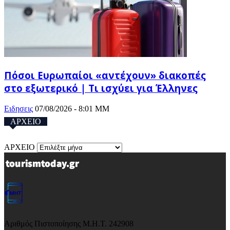
Πόσοι Ευρωπαίοι «αντέχουν» διακοπές
στο εξωτερικό | Τι ισχύει για Έλληνες
Ειδησεις
07/08/2026 - 8:01 ΜΜ
ΑΡΧΕΙΟ
ΑΡΧΕΙΟ
Αριθμός Πιστοποίησης Μ.Η.Τ. 242908