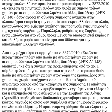
περιηγητικών πλόων» προτείνεται η τροποποίηση του ν. 3872/2010
«Εκτέλεση περιηγητικών πλόων από πλοία με σημαία τρίτων
χωρών με αφετηρία ελληνικό λιμένα και άλλες διατάξεις» (ΦΕΚ
Α΄ 148), όσον αφορά τη σύναψη σύμβασης ανάμεσα στην
πλοιοκτήτρια εταιρεία ή την εταιρεία που εκμεταλλεύεται το πλοίο,
καταργώντας στο εξής την απαίτηση της προηγούμενης υπογραφής
της σχετικής σύμβασης. Παράλληλα, ρυθμίσεις της Σύμβασης
ενσωματώνονται στο νόμο, προκειμένου να διασφαλιστεί κυρίως η
καταβολή εισφοράς και τα κίνητρα που δίδονται για την
απασχόληση Ελλήνων ναυτικών.
Από την μέχρι τώρα εφαρμογή του ν. 3872/2010 «Εκτέλεση
περιηγητικών πλόων από πλοία με σημαία τρίτων χωρών με
αφετηρία ελληνικό λιμένα και άλλες διατάξεις» (ΦΕΚ Α΄ 148)
διαπιστώθηκε ότι η σύναψη της προβλεπόμενης από το άρ. 1
σύμβασης λειτούργησε αποτρεπτικά στο να δραστηριοποιηθούν
πλοία με σημαία τρίτων χωρών στον χώρο της κρουαζιέρας στην
χώρα μας, χωρίς ταυτόχρονα να αποκομίζει το Δημόσιο κάποιο
σημαντικό όφελος από την κατάρτιση της σύμβασης. Η απαίτηση
για μετάφραση όλων των προβλεπομένων εγγράφων στα ελληνικά
και η επισημείωσή τους σύμφωνα με την Σύμβαση της Χάγης
(Apostille) αποδείχθηκαν διαδικασίες χρονοβόρες και με σημαντικό
κόστος, γεγονός το οποίο δεν συμβάλλει στην δημιουργία φιλικού
επενδυτικού κλίματος. Η προτεινόμενη ρύθμιση θα ωφελήσει την
ανάπτυξη του θαλάσσιου τουρισμού στην χώρα, καταργώντας ένα