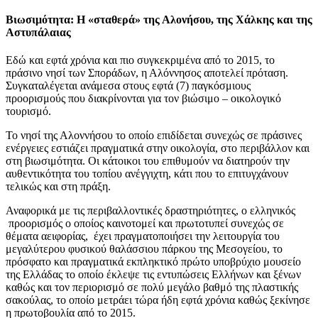
Βιωσιμότητα: H «σταθερά» της Αλονήσου, της Χάλκης και της
Αστυπάλαιας
Εδώ και εφτά χρόνια και πιο συγκεκριμένα από το 2015, το
πράσινο νησί των Σποράδων, η Αλόννησος αποτελεί πρόταση.
Συγκαταλέγεται ανάμεσα στους εφτά (7) παγκόσμιους
προορισμούς που διακρίνονται για τον βιώσιμο – οικολογικό
τουρισμό.
Το νησί της Αλοννήσου το οποίο επιδίδεται συνεχώς σε πράσινες
ενέργειες εστιάζει πραγματικά στην οικολογία, στο περιβάλλον και
στη βιωσιμότητα. Οι κάτοικοι του επιθυμούν να διατηρούν την
αυθεντικότητα του τοπίου ανέγγιχτη, κάτι που το επιτυγχάνουν
τελικώς και στη πράξη.
Αναφορικά με τις περιβαλλοντικές δραστηριότητες, ο ελληνικός
προορισμός ο οποίος καινοτομεί και πρωτοτυπεί συνεχώς σε
θέματα αειφορίας, έχει πραγματοποιήσει την λειτουργία του
μεγαλύτερου φυσικού θαλάσσιου πάρκου της Μεσογείου, το
πρόσφατο και πραγματικά εκπληκτικό πρώτο υποβρύχιο μουσείο
της Ελλάδας το οποίο έκλεψε τις εντυπώσεις Ελλήνων και ξένων
καθώς και τον περιορισμό σε πολύ μεγάλο βαθμό της πλαστικής
σακούλας, το οποίο μετράει τώρα ήδη εφτά χρόνια καθώς ξεκίνησε
η πρωτοβουλία από το 2015.