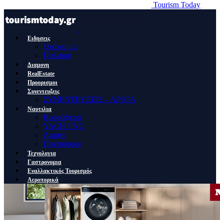
Tourism Today
Ειδησεις
Οικονομια
Πολιτικη
Διαμονη
RealEstate
Προορισμοι
Συνεντευξεις
ΣΥΝΕΝΤΕΥΞΕΙΣ – ΑΡΘΡΑ
Ναυτιλια
Κρουαζιερα
YACHTING
Λιμανι
Ποντοπορος
Τεχνολογια
Γαστρονομια
Εναλλακτικός Τουρισμός
Αεροπορικά