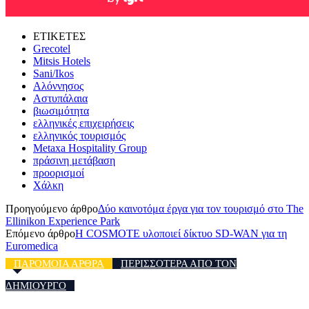
ΕΤΙΚΕΤΕΣ
Grecotel
Mitsis Hotels
Sani/Ikos
Αλόννησος
Αστυπάλαια
βιωσιμότητα
ελληνικές επιχειρήσεις
ελληνικός τουρισμός
Μetaxa Hospitality Group
πράσινη μετάβαση
προορισμοί
Χάλκη
Προηγούμενο άρθρο
Δύο καινοτόμα έργα για τον τουρισμό στο The
Ellinikon Experience Park
Επόμενο άρθρο
Η COSMOTE υλοποιεί δίκτυο SD-WAN για τη
Euromedica
ΠΑΡΟΜΟΙΑ ΑΡΘΡΑ
ΠΕΡΙΣΣΟΤΕΡΑ ΑΠΟ ΤΟΝ
ΔΗΜΙΟΥΡΓΟ