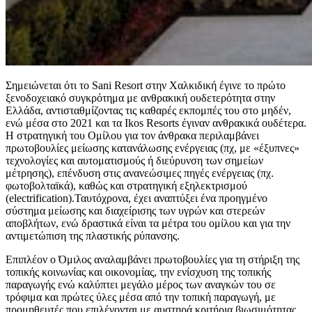
Σημειώνεται ότι το Sani Resort στην Χαλκιδική έγινε το πρώτο
ξενοδοχειακό συγκρότημα με ανθρακική ουδετερότητα στην
Ελλάδα, αντισταθμίζοντας τις καθαρές εκπομπές του στο μηδέν,
ενώ μέσα στο 2021 και τα Ikos Resorts έγιναν ανθρακικά ουδέτερα.
Η στρατηγική του Ομίλου για τον άνθρακα περιλαμβάνει
πρωτοβουλίες μείωσης κατανάλωσης ενέργειας (πχ, με «έξυπνες»
τεχνολογίες και αυτοματισμούς ή διεύρυνση των σημείων
μέτρησης), επένδυση στις ανανεώσιμες πηγές ενέργειας (πχ.
φωτοβολταϊκά), καθώς και στρατηγική εξηλεκτρισμού
(electrification).Ταυτόχρονα, έχει αναπτύξει ένα προηγμένο
σύστημα μείωσης και διαχείρισης των υγρών και στερεών
αποβλήτων, ενώ δραστικά είναι τα μέτρα του ομίλου και για την
αντιμετώπιση της πλαστικής ρύπανσης.
Επιπλέον ο Όμιλος αναλαμβάνει πρωτοβουλίες για τη στήριξη της
τοπικής κοινωνίας και οικονομίας, την ενίσχυση της τοπικής
παραγωγής ενώ καλύπτει μεγάλο μέρος των αναγκών του σε
τρόφιμα και πρώτες ύλες μέσα από την τοπική παραγωγή, με
προμηθευτές που επιλέγονται με αυστηρά κριτήρια βιωσιμότητας.