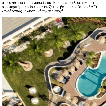
αεροσκάφη μέχρι τα γραφεία της. Επίσης αποτέλεσε την πρώτη
αεροπορική εταιρεία που «πέταξε» με βιώσιμα καύσιμα (SAF)
λανσάροντας με δυναμική την νέα εποχή.