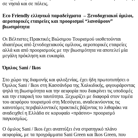
σε νησιά και σε πόλεις.
Εco Friendly ελληνικά παραδείγματα – Ξενοδοχειακοί όμιλοι,
αεροπορικές εταιρείες και προορισμοί “λανσάρουν”
βιωσιμότητα
Οι Βέλτιστες Πρακτικές Βιώσιμου Τουρισμού υιοθετούνται
ιδιαιτέρως από ξενοδοχειακούς ομίλους, αεροπορικές εταιρείες
αλλά και από προορισμούς με την βιωσιμότητα να αποτελεί μία
μεγάλη πρόκληση και ευκαιρία.
Όμιλος Sani / Ikos
Στο χώρο της διαμονής και φιλοξενίας, έχει ήδη πρωτοτυπήσει ο
Όμιλος Sani / Ikos στη Κασσάνδρα της Χαλκιδικής, φιγουράροντας
ψηλά τη βιωσιμότητα και την αειφορία που διακρίνει τις υποδομές
και την εταιρική του ταυτότητα. Ξεχωρίζει με διαφορά στον τομέα
του αειφόρου τουρισμού στη Μεσόγειο, αναδεικνύοντας τις
καινοτόμες περιβαλλοντικές πρακτικές βάζοντας το λιθαράκι να
αναδειχθεί η Ελλάδα σε κορυφαίο «πράσινο» προορισμό
παγκοσμίως.
Ο όμιλος Sani / Ikos έχει αναπτύξει ένα στρατηγικό πλάνο
αειφορίας, με τα προγράμματα Sani Green και Ikos Green, που