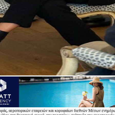
γοράς, αεροπορικών εταιρειών και κορυφαίων διεθνών Μέσων ενημέ