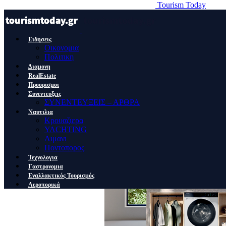
Tourism Today
Ειδησεις
Οικονομια
Πολιτικη
Διαμονη
RealEstate
Προορισμοι
Συνεντευξεις
ΣΥΝΕΝΤΕΥΞΕΙΣ – ΑΡΘΡΑ
Ναυτιλια
Κρουαζιερα
YACHTING
Λιμανι
Ποντοπορος
Τεχνολογια
Γαστρονομια
Εναλλακτικός Τουρισμός
Αεροπορικά