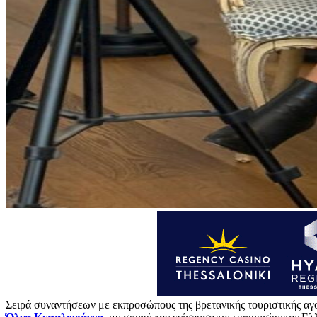
Σειρά συναντήσεων με εκπροσώπους της βρετανικής τουριστικής α