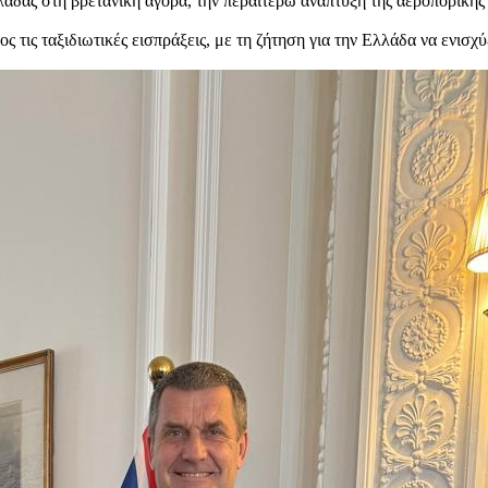
λλάδας στη βρετανική αγορά, την περαιτέρω ανάπτυξη της αεροπορικής
 τις ταξιδιωτικές εισπράξεις, με τη ζήτηση για την Ελλάδα να ενισχ