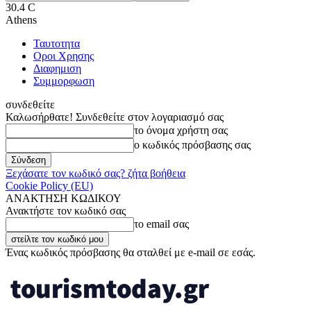
30.4
C
Athens
Ταυτοτητα
Οροι Χρησης
Διαφημιση
Συμμορφωση
συνδεθείτε
Καλωσήρθατε! Συνδεθείτε στον λογαριασμό σας
το όνομα χρήστη σας
ο κωδικός πρόσβασης σας
Ξεχάσατε τον κωδικό σας? ζήτα βοήθεια
Cookie Policy (EU)
ΑΝΑΚΤΗΣΗ ΚΩΔΙΚΟΥ
Ανακτήστε τον κωδικό σας
το email σας
Ένας κωδικός πρόσβασης θα σταλθεί με e-mail σε εσάς.