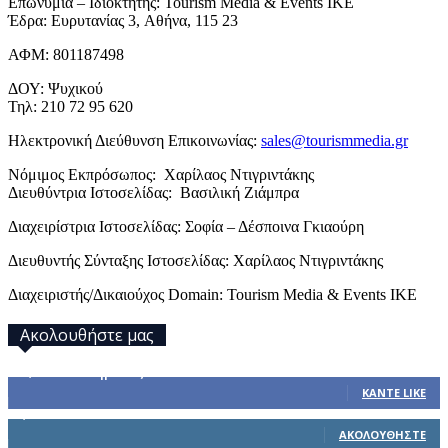
Επωνυμία – Ιδιοκτήτης: Tourism Media & Events IKE
Έδρα: Ευρυτανίας 3, Αθήνα, 115 23
ΑΦΜ: 801187498
ΔΟΥ: Ψυχικού
Τηλ: 210 72 95 620
Ηλεκτρονική Διεύθυνση Επικοινωνίας:
sales@tourismmedia.gr
Νόμιμος Εκπρόσωπος: Χαρίλαος Ντιγριντάκης
Διευθύντρια Ιστοσελίδας: Βασιλική Ζιάμπρα
Διαχειρίστρια Ιστοσελίδας: Σοφία – Δέσποινα Γκιαούρη
Διευθυντής Σύνταξης Ιστοσελίδας: Χαρίλαος Ντιγριντάκης
Διαχειριστής/Δικαιούχος Domain: Tourism Media & Events IKE
Ακολουθήστε μας
32,793
Υποστηρικτές
ΚΆΝΤΕ LIKE
1,914
Ακόλουθοι
ΑΚΟΛΟΥΘΉΣΤΕ