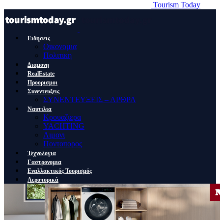
Tourism Today
Ειδησεις
Οικονομια
Πολιτικη
Διαμονη
RealEstate
Προορισμοι
Συνεντευξεις
ΣΥΝΕΝΤΕΥΞΕΙΣ – ΑΡΘΡΑ
Ναυτιλια
Κρουαζιερα
YACHTING
Λιμανι
Ποντοπορος
Τεχνολογια
Γαστρονομια
Εναλλακτικός Τουρισμός
Αεροπορικά