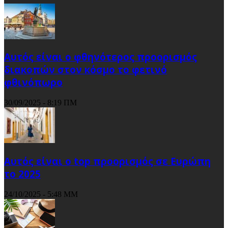
Αυτός είναι ο φθηνότερος προορισμός
διακοπών στον κόσμο το φετινό
φθινόπωρο
30/09/2025 - 8:19 ΠΜ
Αυτός είναι ο top προορισμός σε Ευρώπη
το 2025
24/10/2025 - 5:48 ΜΜ