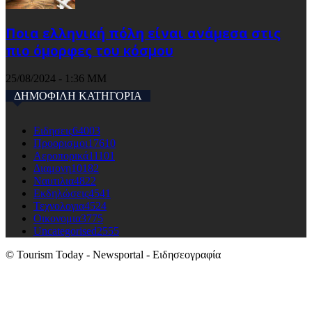
Ποια ελληνική πόλη είναι ανάμεσα στις
πιο όμορφες του κόσμου
25/08/2024 - 1:36 ΜΜ
ΔΗΜΟΦΙΛΗ ΚΑΤΗΓΟΡΙΑ
Ειδησεις
64003
Προορισμοι
17610
Αεροπορικά
11101
Διαμονη
10182
Ναυτιλια
4822
Εκδηλώσεις
4541
Τεχνολογια
4524
Οικονομια
3775
Uncategorised
2555
© Tourism Today - Newsportal - Ειδησεογραφία