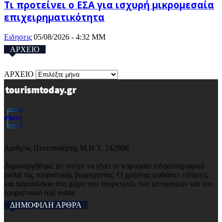
Τι προτείνει ο ΕΣΑ για ισχυρή μικρομεσαία
επιχειρηματικότητα
Ειδησεις
05/08/2026 - 4:32 ΜΜ
ΑΡΧΕΙΟ
ΑΡΧΕΙΟ
Αριθμός Πιστοποίησης Μ.Η.Τ. 242908
Δημιουργήθηκε με στόχο να γίνει το κορυφαίο ειδησεογραφικό
portal της τουριστικής βιομηχανίας. Ο χρήστης μαθαίνει ειδήσεις
και παρασκήνια στο χώρο του τουρισμού, των μεταφορών και του
τουριστικού real estate.
ΔΗΜΟΦΙΛΗ ΑΡΘΡΑ