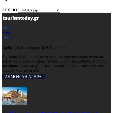
ΑΡΧΕΙΟ
Αριθμός Πιστοποίησης Μ.Η.Τ. 242908
Δημιουργήθηκε με στόχο να γίνει το κορυφαίο ειδησεογραφικό
portal της τουριστικής βιομηχανίας. Ο χρήστης μαθαίνει ειδήσεις
και παρασκήνια στο χώρο του τουρισμού, των μεταφορών και του
τουριστικού real estate.
ΔΗΜΟΦΙΛΗ ΑΡΘΡΑ