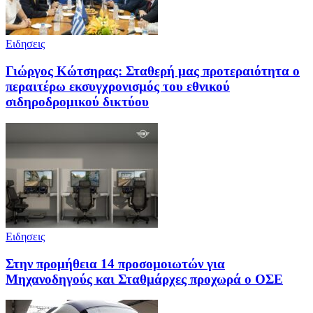
Ειδησεις
Γιώργος Κώτσηρας: Σταθερή μας προτεραιότητα ο
περαιτέρω εκσυγχρονισμός του εθνικού
σιδηροδρομικού δικτύου
Ειδησεις
Στην προμήθεια 14 προσομοιωτών για
Μηχανοδηγούς και Σταθμάρχες προχωρά ο ΟΣΕ