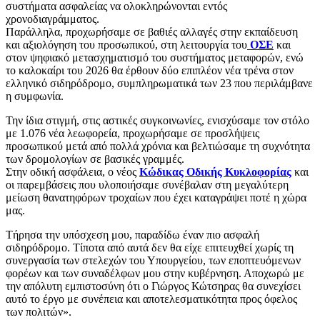
συστήματα ασφαλείας να ολοκληρώνονται εντός
χρονοδιαγράμματος.
Παράλληλα, προχωρήσαμε σε βαθιές αλλαγές στην εκπαίδευση
και αξιολόγηση του προσωπικού, στη λειτουργία του
ΟΣΕ
και
στον ψηφιακό μετασχηματισμό του συστήματος μεταφορών, ενώ
το καλοκαίρι του 2026 θα έρθουν δύο επιπλέον νέα τρένα στον
ελληνικό σιδηρόδρομο, συμπληρωματικά των 23 που περιλάμβανε
η συμφωνία.
Την ίδια στιγμή, στις αστικές συγκοινωνίες, ενισχύσαμε τον στόλο
με 1.076 νέα λεωφορεία, προχωρήσαμε σε προσλήψεις
προσωπικού μετά από πολλά χρόνια και βελτιώσαμε τη συχνότητα
των δρομολογίων σε βασικές γραμμές.
Στην οδική ασφάλεια, ο νέος
Κώδικας Οδικής Κυκλοφορίας
και
οι παρεμβάσεις που υλοποιήσαμε συνέβαλαν στη μεγαλύτερη
μείωση θανατηφόρων τροχαίων που έχει καταγράψει ποτέ η χώρα
μας.
Τήρησα την υπόσχεση μου, παραδίδω έναν πιο ασφαλή
σιδηρόδρομο. Τίποτα από αυτά δεν θα είχε επιτευχθεί χωρίς τη
συνεργασία των στελεχών του Υπουργείου, των εποπτευόμενων
φορέων και των συναδέλφων μου στην κυβέρνηση. Αποχωρώ με
την απόλυτη εμπιστοσύνη ότι ο Γιώργος Κώτσηρας θα συνεχίσει
αυτό το έργο με συνέπεια και αποτελεσματικότητα προς όφελος
των πολιτών».