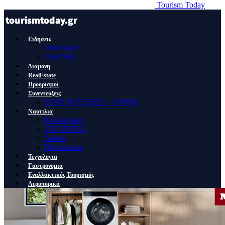
Tourism Today
Ειδησεις
Οικονομια
Πολιτικη
Διαμονη
RealEstate
Προορισμοι
Συνεντευξεις
ΣΥΝΕΝΤΕΥΞΕΙΣ – ΑΡΘΡΑ
Ναυτιλια
Κρουαζιερα
YACHTING
Λιμανι
Ποντοπορος
Τεχνολογια
Γαστρονομια
Εναλλακτικός Τουρισμός
Αεροπορικά