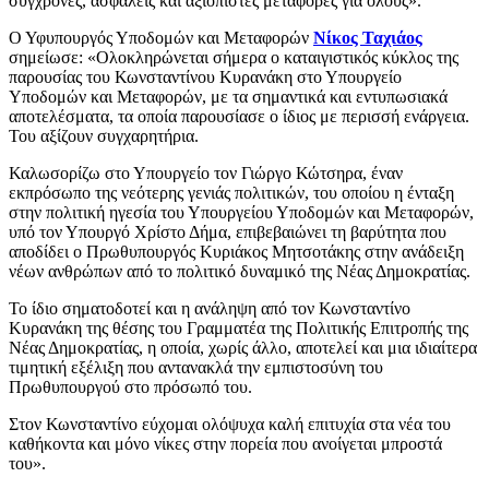
σύγχρονες, ασφαλείς και αξιόπιστες μεταφορές για όλους».
Ο Υφυπουργός Υποδομών και Μεταφορών
Νίκος Ταχιάος
σημείωσε: «Ολοκληρώνεται σήμερα ο καταιγιστικός κύκλος της
παρουσίας του Κωνσταντίνου Κυρανάκη στο Υπουργείο
Υποδομών και Μεταφορών, με τα σημαντικά και εντυπωσιακά
αποτελέσματα, τα οποία παρουσίασε ο ίδιος με περισσή ενάργεια.
Του αξίζουν συγχαρητήρια.
Καλωσορίζω στο Υπουργείο τον Γιώργο Κώτσηρα, έναν
εκπρόσωπο της νεότερης γενιάς πολιτικών, του οποίου η ένταξη
στην πολιτική ηγεσία του Υπουργείου Υποδομών και Μεταφορών,
υπό τον Υπουργό Χρίστο Δήμα, επιβεβαιώνει τη βαρύτητα που
αποδίδει ο Πρωθυπουργός Κυριάκος Μητσοτάκης στην ανάδειξη
νέων ανθρώπων από το πολιτικό δυναμικό της Νέας Δημοκρατίας.
Το ίδιο σηματοδοτεί και η ανάληψη από τον Κωνσταντίνο
Κυρανάκη της θέσης του Γραμματέα της Πολιτικής Επιτροπής της
Νέας Δημοκρατίας, η οποία, χωρίς άλλο, αποτελεί και μια ιδιαίτερα
τιμητική εξέλιξη που αντανακλά την εμπιστοσύνη του
Πρωθυπουργού στο πρόσωπό του.
Στον Κωνσταντίνο εύχομαι ολόψυχα καλή επιτυχία στα νέα του
καθήκοντα και μόνο νίκες στην πορεία που ανοίγεται μπροστά
του».