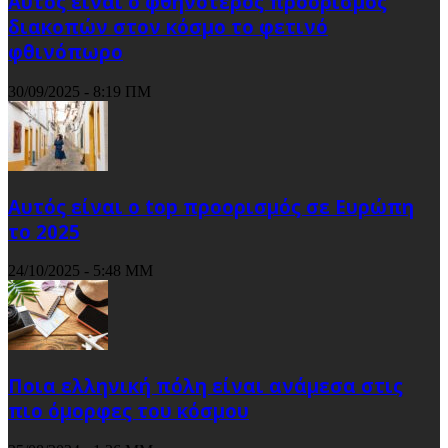
Αυτός είναι ο φθηνότερος προορισμός
διακοπών στον κόσμο το φετινό
φθινόπωρο
30/09/2025 - 8:19 ΠΜ
Αυτός είναι ο top προορισμός σε Ευρώπη
το 2025
24/10/2025 - 5:48 ΜΜ
Ποια ελληνική πόλη είναι ανάμεσα στις
πιο όμορφες του κόσμου