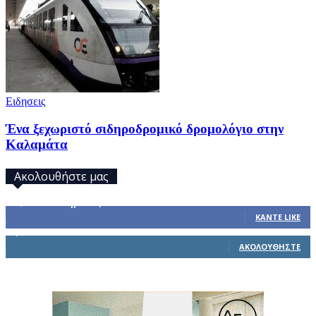
Ειδησεις
Ένα ξεχωριστό σιδηροδρομικό δρομολόγιο στην
Καλαμάτα
Ακολουθήστε μας
32,793
Υποστηρικτές
ΚΆΝΤΕ LIKE
1,914
Ακόλουθοι
ΑΚΟΛΟΥΘΉΣΤΕ