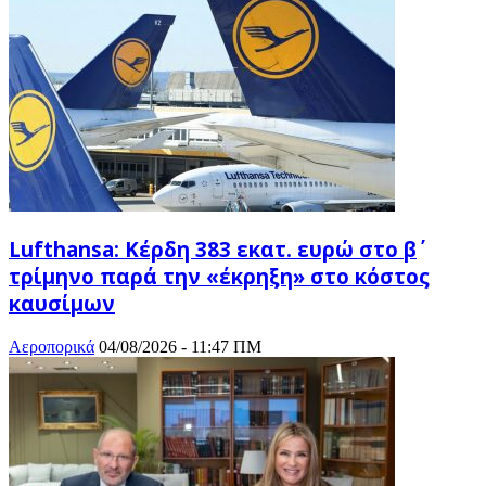
Lufthansa: Κέρδη 383 εκατ. ευρώ στο β΄
τρίμηνο παρά την «έκρηξη» στο κόστος
καυσίμων
Αεροπορικά
04/08/2026 - 11:47 ΠΜ