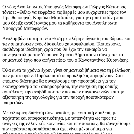
Ο νέος Αναπληρωτής Υπουργός Μεταφορών Γιώργος Κώτσηρας
τόνισε: «Θέλω να εκφράσω τις θερμές μου ευχαριστίες προς τον
Πρωθυπουργό, Κυριάκο Μητσοτάκη, για την εμπιστοσύνη που
μου έδειξε αναθέτοντάς μου τα καθήκοντα του Αναπληρωτή
Υπουργού Μεταφορών.
Αναλαμβάνω αυτή τη νέα θέση με πλήρη επίγνωση του βάρους και
των απαιτήσεων ενός δύσκολου χαρτοφυλακίου. Ταυτόχρονα,
αισθάνομαι ιδιαίτερη χαρά που θα έχω την ευκαιρία να
συνεργαστώ με τον Υπουργό Χρίστο Δήμα και να συνεχίσω το
σημαντικό έργο που αφήνει πίσω του ο Κωνσταντίνος Κυρανάκης.
Όλα αυτά τα χρόνια έχουν γίνει σημαντικά βήματα για τη βελτίωση
των μεταφορών. Παρόλα αυτά οι προκλήσεις παραμένουν. Στο
επόμενο διάστημα θα συνεχίσουμε την προσπάθεια για τον
εκσυγχρονισμό του σιδηροδρόμου, την ενίσχυση της οδικής
ασφάλειας, την αναβάθμιση των αστικών συγκοινωνιών και την
αξιοποίηση της τεχνολογίας για την παροχή ποιοτικότερων
υπηρεσιών.
Με ειλικρινή διάθεση συνεργασίας, με εντατική δουλειά, με
ταχύτητα και αποφασιστικότητα, με ταπεινότητα ως προς τις
ανάγκες της ελληνικής κοινωνίας και των πολιτών, θα συνεχίσουμε
την τεράστια προσπάθεια που έχει γίνει μέχρι σήμερα για