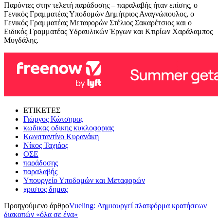
Παρόντες στην τελετή παράδοσης – παραλαβής ήταν επίσης, ο
Γενικός Γραμματέας Υποδομών Δημήτριος Αναγνώπουλος, ο
Γενικός Γραμματέας Μεταφορών Στέλιος Σακαρέτσιος και ο
Ειδικός Γραμματέας Υδραυλικών Έργων και Κτιρίων Χαράλαμπος
Μυγδάλης.
ΕΤΙΚΕΤΕΣ
Γιώργος Κώτσηρας
κωδικας οδικης κυκλοφοριας
Κωνσταντίνο Κυρανάκη
Νίκος Ταχιάος
ΟΣΕ
παράδοσης
παραλαβής
Υπουργείο Υποδομών και Μεταφορών
χριστος δημας
Προηγούμενο άρθρο
Vueling: Δημιουργεί πλατφόρμα κρατήσεων
διακοπών «όλα σε ένα»