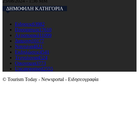
25/08/2024 - 1:36 ΜΜ
ΔΗΜΟΦΙΛΗ ΚΑΤΗΓΟΡΙΑ
Ειδησεις
63982
Προορισμοι
17610
Αεροπορικά
11099
Διαμονη
10177
Ναυτιλια
4821
Εκδηλώσεις
4541
Τεχνολογια
4524
Οικονομια
3773
Uncategorised
2555
© Tourism Today - Newsportal - Ειδησεογραφία