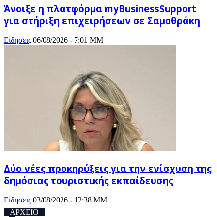
Άνοιξε η πλατφόρμα myBusinessSupport
για στήριξη επιχειρήσεων σε Σαμοθράκη
Ειδησεις
06/08/2026 - 7:01 ΜΜ
Δύο νέες προκηρύξεις για την ενίσχυση της
δημόσιας τουριστικής εκπαίδευσης
Ειδησεις
03/08/2026 - 12:38 ΜΜ
ΑΡΧΕΙΟ