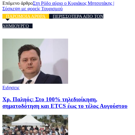
Επόμενο άρθρο
Στη Ρόδο αύριο ο Κυριάκος Μητσοτάκης |
Σύσκεψη με φορείς Τουρισμού
ΠΑΡΟΜΟΙΑ ΑΡΘΡΑ
ΠΕΡΙΣΣΟΤΕΡΑ ΑΠΟ ΤΟΝ
ΔΗΜΙΟΥΡΓΟ
Ειδησεις
Χρ. Παληός: Στο 100% τηλεδιοίκηση,
σηματοδότηση και ETCS έως το τέλος Αυγούστου