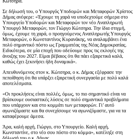
Κώτσηρα.
Σε δήλωσή του, ο Υπουργός Υποδομών και Μεταφορών Χρίστος
Δήμας ανέφερε: «Έχουμε τη χαρά να υποδεχτούμε σήμερα στο
Υπουργείο Υποδομών και Μεταφορών τον νέο Αναπληρωτή
Υπουργό Μεταφορών, τον Γιώργο Κώτσηρα. Την ίδια στιγμή,
όμως, έχουμε τη χαρά, ο προηγούμενος Αναπληρωτής Υπουργός
Μεταφορών, ο Κωνσταντίνος Κυρανάκης, να αναλαμβάνει ένα
πολύ σημαντικό πόστο ως Γραμματέας της Νέας Δημοκρατίας.
Ειδικότερα, σε μία εποχή που οδεύουμε προς τις εκλογές της
άνοιξης του 2027. Είμαι βέβαιος ότι θα πάει εξαιρετικά καλά,
καθώς έχει ξεκινήσει ήδη δυναμικά».
Απευθυνόμενος στον κ. Κώτσηρα, ο κ. Δήμας εξέφρασε την
πεποίθηση ότι θα υπάρξει εξαιρετική συνεργασία με πολύ καλά
αποτελέσματα.
«Οι προκλήσεις είναι πολλές, όμως, το πιο σημαντικό είναι να
βρίσκουμε ουσιαστικές λύσεις σε πολύ σημαντικά προβλήματα
που υπάρχουν και στο κομμάτι των μεταφορών. Γι’ αυτό
αγωνιζόμαστε και θα συνεχίσουμε να αγωνιζόμαστε, για να τα
καταφέρουμε άμεσα.
Άρα, καλή αρχή, Γιώργο, στο Υπουργείο. Καλή αρχή,
Κωνσταντίνε, στο νέο σου πόστο στο κόμμα», κατέληξε στη
δήλωσή του ο κ. Δήμας.