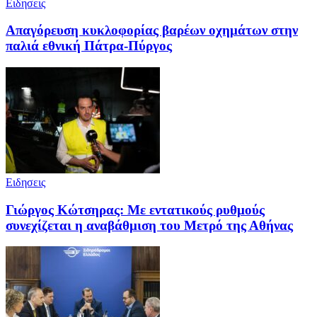
Ειδησεις
Απαγόρευση κυκλοφορίας βαρέων οχημάτων στην
παλιά εθνική Πάτρα-Πύργος
Ειδησεις
Γιώργος Κώτσηρας: Με εντατικούς ρυθμούς
συνεχίζεται η αναβάθμιση του Μετρό της Αθήνας