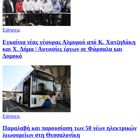
Ειδησεις
Εγκαίνια νέας γέφυρας Αλμυρού από Κ. Χατζηδάκη
και Χ. Δήμα | Αυτοψίες έργων σε Φάρσαλα και
Δομοκό
Ειδησεις
Παραλαβή και παρουσίαση των 50 νέων ηλεκτρικών
λεωφορείων στη Θεσσαλονίκη