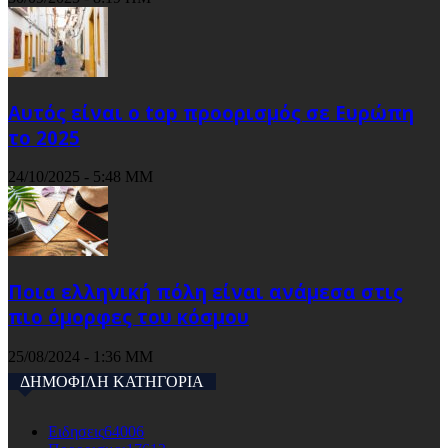
Αυτός είναι ο top προορισμός σε Ευρώπη
το 2025
24/10/2025 - 5:48 ΜΜ
Ποια ελληνική πόλη είναι ανάμεσα στις
πιο όμορφες του κόσμου
25/08/2024 - 1:36 ΜΜ
ΔΗΜΟΦΙΛΗ ΚΑΤΗΓΟΡΙΑ
Ειδησεις
64006