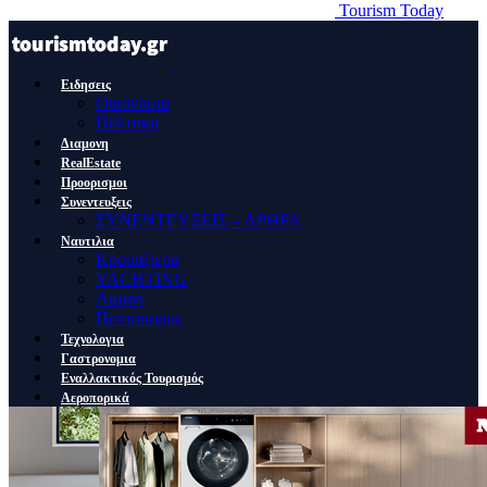
Tourism Today
Ειδησεις
Οικονομια
Πολιτικη
Διαμονη
RealEstate
Προορισμοι
Συνεντευξεις
ΣΥΝΕΝΤΕΥΞΕΙΣ – ΑΡΘΡΑ
Ναυτιλια
Κρουαζιερα
YACHTING
Λιμανι
Ποντοπορος
Τεχνολογια
Γαστρονομια
Εναλλακτικός Τουρισμός
Αεροπορικά