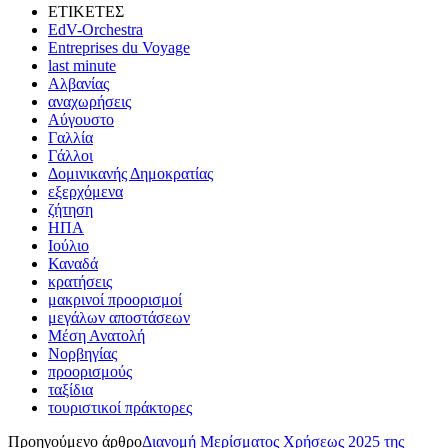
ΕΤΙΚΕΤΕΣ
EdV-Orchestra
Entreprises du Voyage
last minute
Αλβανίας
αναχωρήσεις
Αύγουστο
Γαλλία
Γάλλοι
Δομινικανής Δημοκρατίας
εξερχόμενα
ζήτηση
ΗΠΑ
Ιούλιο
Καναδά
κρατήσεις
μακρινοί προορισμοί
μεγάλων αποστάσεων
Μέση Ανατολή
Νορβηγίας
προορισμούς
ταξίδια
τουριστικοί πράκτορες
Προηγούμενο άρθρο
Διανομή Μερίσματος Χρήσεως 2025 της