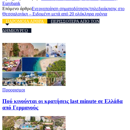
Eurobank
Επόμενο άρθρο
Ενεργοποίηση σηματοδότησης/τηλεδιοίκησης στο
Θεσσαλονίκη – Ειδομένη μετά από 20 ολόκληρα χρόνια
ΠΑΡΟΜΟΙΑ ΑΡΘΡΑ
ΠΕΡΙΣΣΟΤΕΡΑ ΑΠΟ ΤΟΝ
ΔΗΜΙΟΥΡΓΟ
Προορισμοι
Πού κινούνται οι κρατήσεις last minute σε Ελλάδα
από Γερμανούς