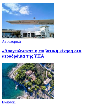
Αεροπορικά
«Απογειώνεται» η επιβατική κίνηση στα
αεροδρόμια της ΥΠΑ
Ειδησεις