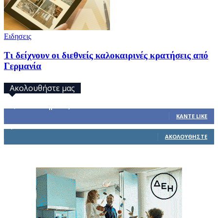
Ειδησεις
Τι δείχνουν οι διεθνείς καλοκαιρινές κρατήσεις από
Γερμανία
Ακολουθήστε μας
32,793
Υποστηρικτές
ΚΆΝΤΕ LIKE
1,914
Ακόλουθοι
ΑΚΟΛΟΥΘΉΣΤΕ