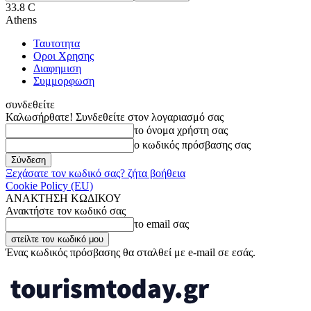
33.8
C
Athens
Ταυτοτητα
Οροι Χρησης
Διαφημιση
Συμμορφωση
συνδεθείτε
Καλωσήρθατε! Συνδεθείτε στον λογαριασμό σας
το όνομα χρήστη σας
ο κωδικός πρόσβασης σας
Ξεχάσατε τον κωδικό σας? ζήτα βοήθεια
Cookie Policy (EU)
ΑΝΑΚΤΗΣΗ ΚΩΔΙΚΟΥ
Ανακτήστε τον κωδικό σας
το email σας
Ένας κωδικός πρόσβασης θα σταλθεί με e-mail σε εσάς.