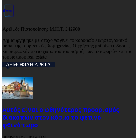
Αριθμός Πιστοποίησης Μ.Η.Τ. 242908
Δημιουργήθηκε με στόχο να γίνει το κορυφαίο ειδησεογραφικό
portal της τουριστικής βιομηχανίας. Ο χρήστης μαθαίνει ειδήσεις
και παρασκήνια στο χώρο του τουρισμού, των μεταφορών και του
τουριστικού real estate.
ΔΗΜΟΦΙΛΗ ΑΡΘΡΑ
Αυτός είναι ο φθηνότερος προορισμός
διακοπών στον κόσμο το φετινό
φθινόπωρο
30/09/2025 - 8:19 ΠΜ