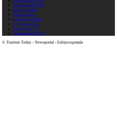
Προορισμοι
17613
Αεροπορικά
11104
Διαμονη
10183
Ναυτιλια
4824
Εκδηλώσεις
4541
Τεχνολογια
4524
Οικονομια
3775
Uncategorised
2555
© Tourism Today - Newsportal - Ειδησεογραφία