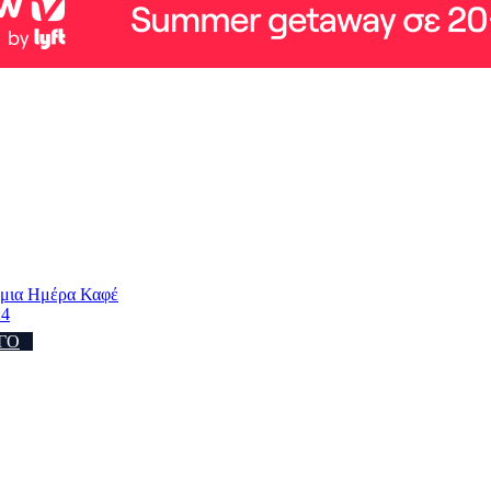
όσμια Ημέρα Καφέ
24
ΓΟ