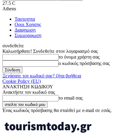
27.5
C
Athens
Ταυτοτητα
Οροι Χρησης
Διαφημιση
Συμμορφωση
συνδεθείτε
Καλωσήρθατε! Συνδεθείτε στον λογαριασμό σας
το όνομα χρήστη σας
ο κωδικός πρόσβασης σας
Ξεχάσατε τον κωδικό σας? ζήτα βοήθεια
Cookie Policy (EU)
ΑΝΑΚΤΗΣΗ ΚΩΔΙΚΟΥ
Ανακτήστε τον κωδικό σας
το email σας
Ένας κωδικός πρόσβασης θα σταλθεί με e-mail σε εσάς.