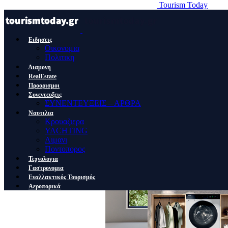
Tourism Today
Ειδησεις
Οικονομια
Πολιτικη
Διαμονη
RealEstate
Προορισμοι
Συνεντευξεις
ΣΥΝΕΝΤΕΥΞΕΙΣ – ΑΡΘΡΑ
Ναυτιλια
Κρουαζιερα
YACHTING
Λιμανι
Ποντοπορος
Τεχνολογια
Γαστρονομια
Εναλλακτικός Τουρισμός
Αεροπορικά