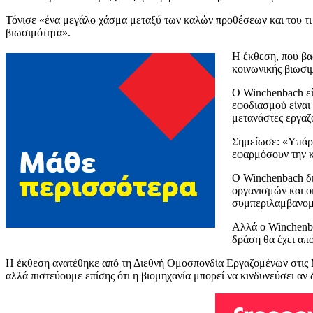
Τόνισε «ένα μεγάλο χάσμα μεταξύ των καλών προθέσεων και του τι κ
βιωσιμότητα».
Η έκθεση, που βα
κοινωνικής βιωσιμ
Ο Winchenbach εί
εφοδιασμού είναι 
μετανάστες εργαζό
Σημείωσε: «Υπάρχ
εφαρμόσουν την κ
Ο Winchenbach δή
οργανισμών και ο
συμπεριλαμβανομέ
Αλλά ο Winchenba
δράση θα έχει απ
Η έκθεση ανατέθηκε από τη Διεθνή Ομοσπονδία Εργαζομένων στις Με
αλλά πιστεύουμε επίσης ότι η βιομηχανία μπορεί να κινδυνεύσει αν 