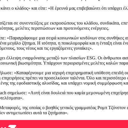
άνει ο κλάδος» και είπε: «Η έρευνά μας επιβεβαιώνει ότι υπάρχει έ
σίζεται σε συνεντεύξεις με εκπροσώπους του κλάδου, συνδικάτα, επε
ότητας, μελέτες περιπτώσεων και προτεινόμενες ενέργειες.
πε: «Παραγράφουμε μια σειρά κοινωνικών κινδύνων στις συνθήκες 
ένα μεγάλο ζήτημα. Η ισότητα, η ποικιλομορφία και η ένταξη είναι έ
μενους, τους νέους και τις εργαζόμενες γυναίκες».
ει έλλειψη εναρμόνισης μεταξύ των πλαισίων ESG. Οι άνθρωποι αισθά
οινωνική βιωσιμότητα. Υπάρχουν περιορισμένες μελέτες καλών παρα
λωσε: «Καταφέρνουμε μια ισχυρή επιχειρηματική υπόθεση επειδή οι 
ι επιχειρήσεις πρέπει να προσελκύουν ταλέντα. Όλο και περισσότερο
νης της εφοδιαστικής αλυσίδας, και υπάρχει νομική συμμόρφωση και
ch σημείωσε: «Αυτή είναι δουλειά που καμία μεμονωμένη επιχείρηση
οτελέσματα».
ταφορές, της οποίας ο βοηθός γενικός γραμματέας Ρομπ Τζόνστον εί
δεν αντιμετωπίσει αυτά τα ζητήματα».