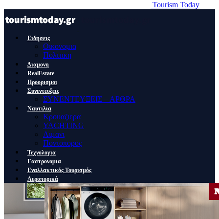
Tourism Today
Ειδησεις
Οικονομια
Πολιτικη
Διαμονη
RealEstate
Προορισμοι
Συνεντευξεις
ΣΥΝΕΝΤΕΥΞΕΙΣ – ΑΡΘΡΑ
Ναυτιλια
Κρουαζιερα
YACHTING
Λιμανι
Ποντοπορος
Τεχνολογια
Γαστρονομια
Εναλλακτικός Τουρισμός
Αεροπορικά