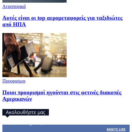
Αεροπορικά
Αυτές είναι οι top αερομεταφορείς για ταξιδιώτες
από ΗΠΑ
Προορισμοι
Ποιοι προορισμοί ηγούνται στις φετινές διακοπές
Αμερικανών
Ακολουθήστε μας
32,793
Υποστηρικτές
ΚΆΝΤΕ LIKE