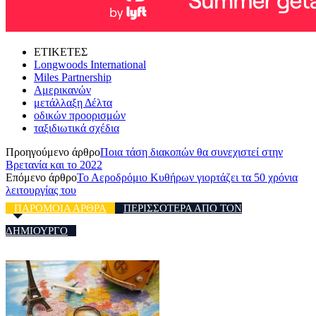
ΕΤΙΚΕΤΕΣ
Longwoods International
Miles Partnership
Αμερικανών
μετάλλαξη Δέλτα
οδικών προορισμών
ταξιδιωτικά σχέδια
Προηγούμενο άρθρο
Ποια τάση διακοπών θα συνεχιστεί στην
Βρετανία και το 2022
Επόμενο άρθρο
Το Αεροδρόμιο Κυθήρων γιορτάζει τα 50 χρόνια
λειτουργίας του
ΠΑΡΟΜΟΙΑ ΑΡΘΡΑ
ΠΕΡΙΣΣΟΤΕΡΑ ΑΠΟ ΤΟΝ
ΔΗΜΙΟΥΡΓΟ