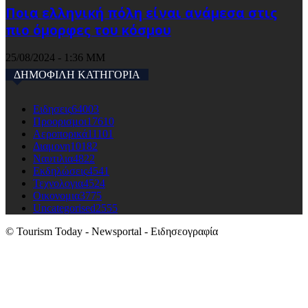
Ποια ελληνική πόλη είναι ανάμεσα στις
πιο όμορφες του κόσμου
25/08/2024 - 1:36 ΜΜ
ΔΗΜΟΦΙΛΗ ΚΑΤΗΓΟΡΙΑ
Ειδησεις
64003
Προορισμοι
17610
Αεροπορικά
11101
Διαμονη
10182
Ναυτιλια
4822
Εκδηλώσεις
4541
Τεχνολογια
4524
Οικονομια
3775
Uncategorised
2555
© Tourism Today - Newsportal - Ειδησεογραφία