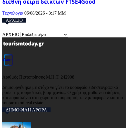
διεθνή σειρά δεικτών FTSE4Good
Τεχνολογια
06/08/2026 - 3:17 ΜΜ
ΑΡΧΕΙΟ
ΑΡΧΕΙΟ
Αριθμός Πιστοποίησης Μ.Η.Τ. 242908
Δημιουργήθηκε με στόχο να γίνει το κορυφαίο ειδησεογραφικό
portal της τουριστικής βιομηχανίας. Ο χρήστης μαθαίνει ειδήσεις
και παρασκήνια στο χώρο του τουρισμού, των μεταφορών και του
τουριστικού real estate.
ΔΗΜΟΦΙΛΗ ΑΡΘΡΑ