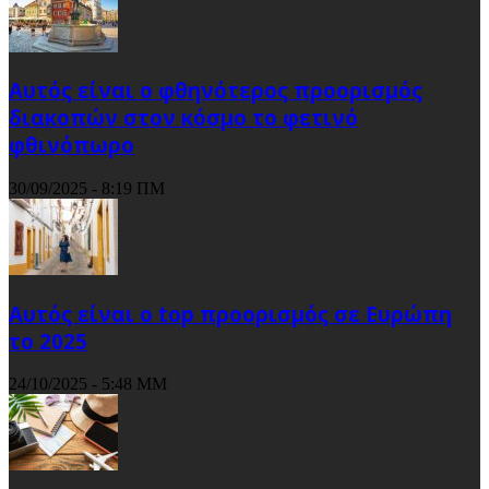
Αυτός είναι ο φθηνότερος προορισμός
διακοπών στον κόσμο το φετινό
φθινόπωρο
30/09/2025 - 8:19 ΠΜ
Αυτός είναι ο top προορισμός σε Ευρώπη
το 2025
24/10/2025 - 5:48 ΜΜ