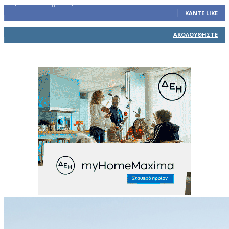
32,793
Υποστηρικτές
ΚΆΝΤΕ LIKE
1,914
Ακόλουθοι
ΑΚΟΛΟΥΘΉΣΤΕ