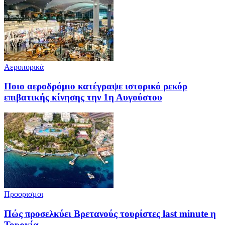
Αεροπορικά
Ποιο αεροδρόμιο κατέγραψε ιστορικό ρεκόρ
επιβατικής κίνησης την 1η Αυγούστου
Προορισμοι
Πώς προσελκύει Βρετανούς τουρίστες last minute η
Τουρκία