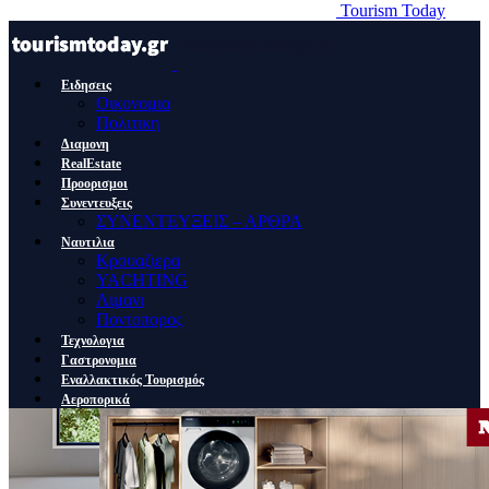
Tourism Today
Ειδησεις
Οικονομια
Πολιτικη
Διαμονη
RealEstate
Προορισμοι
Συνεντευξεις
ΣΥΝΕΝΤΕΥΞΕΙΣ – ΑΡΘΡΑ
Ναυτιλια
Κρουαζιερα
YACHTING
Λιμανι
Ποντοπορος
Τεχνολογια
Γαστρονομια
Εναλλακτικός Τουρισμός
Αεροπορικά