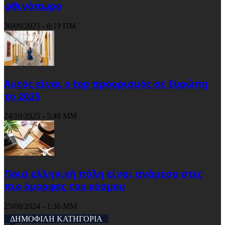
φθινόπωρο
30/09/2025 - 8:19 ΠΜ
Αυτός είναι ο top προορισμός σε Ευρώπη
το 2025
24/10/2025 - 5:48 ΜΜ
Ποια ελληνική πόλη είναι ανάμεσα στις
πιο όμορφες του κόσμου
25/08/2024 - 1:36 ΜΜ
ΔΗΜΟΦΙΛΗ ΚΑΤΗΓΟΡΙΑ