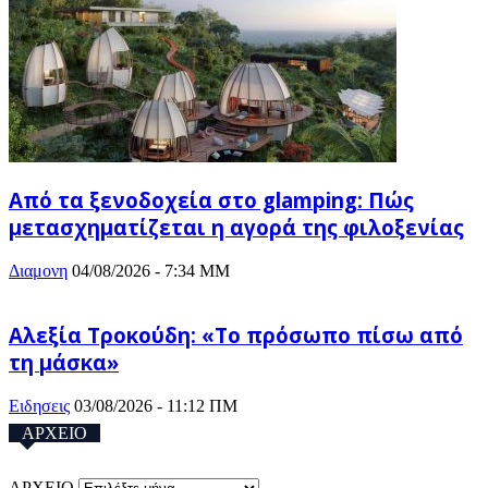
Από τα ξενοδοχεία στο glamping: Πώς
μετασχηματίζεται η αγορά της φιλοξενίας
Διαμονη
04/08/2026 - 7:34 ΜΜ
Αλεξία Τροκούδη: «Το πρόσωπο πίσω από
τη μάσκα»
Ειδησεις
03/08/2026 - 11:12 ΠΜ
ΑΡΧΕΙΟ
ΑΡΧΕΙΟ