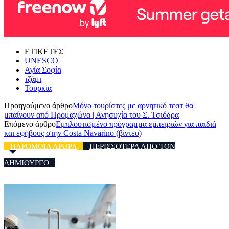
ΕΤΙΚΕΤΕΣ
UNESCO
Αγία Σοφία
τζάμι
Τουρκία
Προηγούμενο άρθρο
Μόνο τουρίστες με αρνητικό τεστ θα
μπαίνουν από Προμαχώνα | Ανησυχία του Σ. Τσιόδρα
Επόμενο άρθρο
Εμπλουτισμένο πρόγραμμα εμπειριών για παιδιά
και εφήβους στην Costa Navarino (βίντεο)
ΠΑΡΟΜΟΙΑ ΑΡΘΡΑ
ΠΕΡΙΣΣΟΤΕΡΑ ΑΠΟ ΤΟΝ
ΔΗΜΙΟΥΡΓΟ