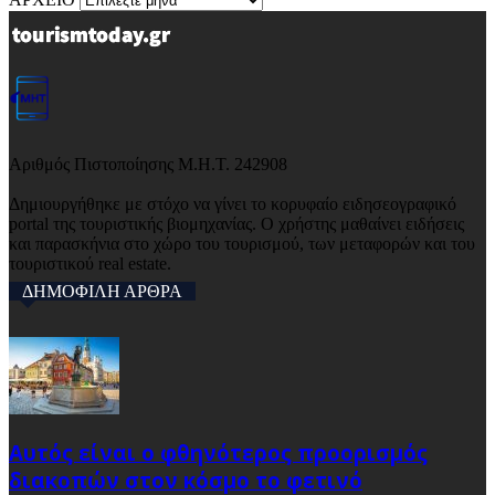
Αριθμός Πιστοποίησης Μ.Η.Τ. 242908
Δημιουργήθηκε με στόχο να γίνει το κορυφαίο ειδησεογραφικό
portal της τουριστικής βιομηχανίας. Ο χρήστης μαθαίνει ειδήσεις
και παρασκήνια στο χώρο του τουρισμού, των μεταφορών και του
τουριστικού real estate.
ΔΗΜΟΦΙΛΗ ΑΡΘΡΑ
Αυτός είναι ο φθηνότερος προορισμός
διακοπών στον κόσμο το φετινό