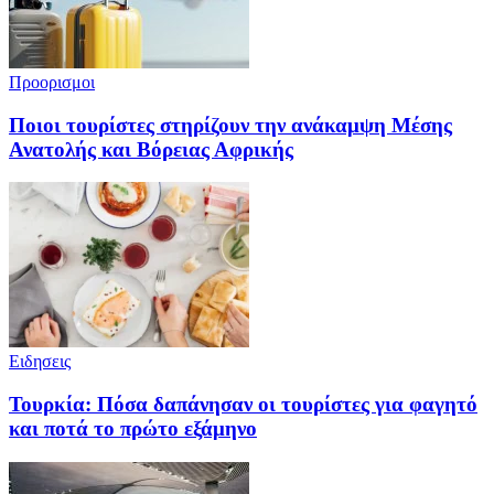
Προορισμοι
Ποιοι τουρίστες στηρίζουν την ανάκαμψη Μέσης
Ανατολής και Βόρειας Αφρικής
Ειδησεις
Τουρκία: Πόσα δαπάνησαν οι τουρίστες για φαγητό
και ποτά το πρώτο εξάμηνο