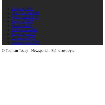
Ειδησεις
63991
Προορισμοι
17608
Αεροπορικά
11101
Διαμονη
10177
Ναυτιλια
4822
Εκδηλώσεις
4541
Τεχνολογια
4523
Οικονομια
3773
Uncategorised
2555
© Tourism Today - Newsportal - Ειδησεογραφία