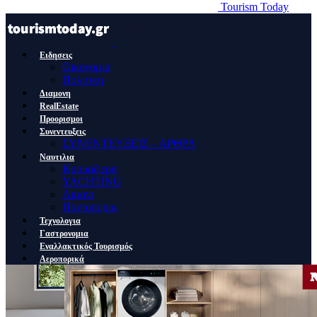
Tourism Today
Ειδησεις
Οικονομια
Πολιτικη
Διαμονη
RealEstate
Προορισμοι
Συνεντευξεις
ΣΥΝΕΝΤΕΥΞΕΙΣ – ΑΡΘΡΑ
Ναυτιλια
Κρουαζιερα
YACHTING
Λιμανι
Ποντοπορος
Τεχνολογια
Γαστρονομια
Εναλλακτικός Τουρισμός
Αεροπορικά