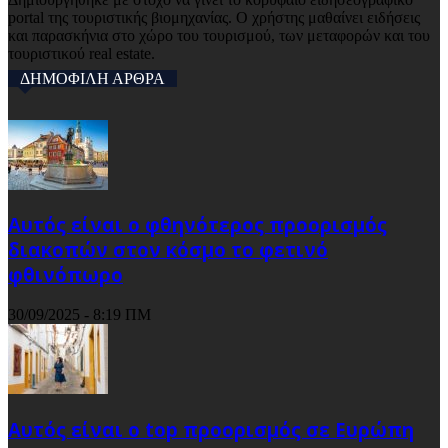
portal της τουριστικής βιομηχανίας. Ο χρήστης μαθαίνει ειδήσεις
και παρασκήνια στο χώρο του τουρισμού, των μεταφορών και του
τουριστικού real estate.
ΔΗΜΟΦΙΛΗ ΑΡΘΡΑ
Αυτός είναι ο φθηνότερος προορισμός
διακοπών στον κόσμο το φετινό
φθινόπωρο
30/09/2025 - 8:19 ΠΜ
Αυτός είναι ο top προορισμός σε Ευρώπη