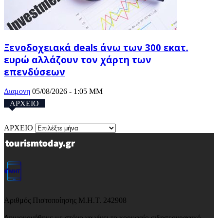
Ξενοδοχειακά deals άνω των 300 εκατ.
ευρώ αλλάζουν τον χάρτη των
επενδύσεων
Διαμονη
05/08/2026 - 1:05 ΜΜ
ΑΡΧΕΙΟ
ΑΡΧΕΙΟ
Αριθμός Πιστοποίησης Μ.Η.Τ. 242908
Δημιουργήθηκε με στόχο να γίνει το κορυφαίο ειδησεογραφικό