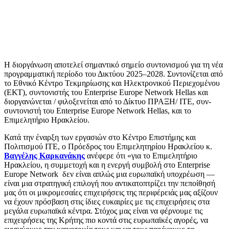
Η διοργάνωση αποτελεί σημαντικό σημείο συντονισμού για τη νέα
προγραμματική περίοδο του Δικτύου 2025–2028. Συντονίζεται από
το Εθνικό Κέντρο Τεκμηρίωσης και Ηλεκτρονικού Περιεχομένου
(ΕΚΤ), συντονιστής του Enterprise Europe Network Hellas και
διοργανώνεται / φιλοξενείται από το Δίκτυο ΠΡΑΞΗ/ ΙΤΕ, συν-
συντονιστή του Enterprise Europe Network Hellas, και το
Επιμελητήριο Ηρακλείου.
Κατά την έναρξη των εργασιών στο Κέντρο Επιστήμης και
Πολιτισμού ΙΤΕ, ο Πρόεδρος του Επιμελητηρίου Ηρακλείου κ.
Βαγγέλης Καρκανάκης
ανέφερε ότι «για το Επιμελητήριο
Ηρακλείου, η συμμετοχή και η ενεργή συμβολή στο Enterprise
Europe Network δεν είναι απλώς μια ευρωπαϊκή υποχρέωση —
είναι μια στρατηγική επιλογή που αντικατοπτρίζει την πεποίθησή
μας ότι οι μικρομεσαίες επιχειρήσεις της περιφέρειάς μας αξίζουν
να έχουν πρόσβαση στις ίδιες ευκαιρίες με τις επιχειρήσεις στα
μεγάλα ευρωπαϊκά κέντρα. Στόχος μας είναι να φέρνουμε τις
επιχειρήσεις της Κρήτης πιο κοντά στις ευρωπαϊκές αγορές, να