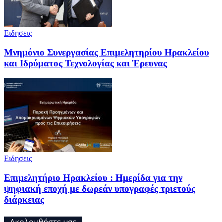
Ειδησεις
Μνημόνιο Συνεργασίας Επιμελητηρίου Ηρακλείου
και Ιδρύματος Τεχνολογίας και Έρευνας
Ειδησεις
Επιμελητήριο Ηρακλείου : Ημερίδα για την
ψηφιακή εποχή με δωρεάν υπογραφές τριετούς
διάρκειας
Ακολουθήστε μας