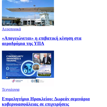
Αεροπορικά
«Απογειώνεται» η επιβατική κίνηση στα
αεροδρόμια της ΥΠΑ
Τεχνολογια
Επιμελητήριο Ηρακλείου: Δωρεάν σεμινάρια
κυβερνοασφάλειας σε επιχειρήσεις