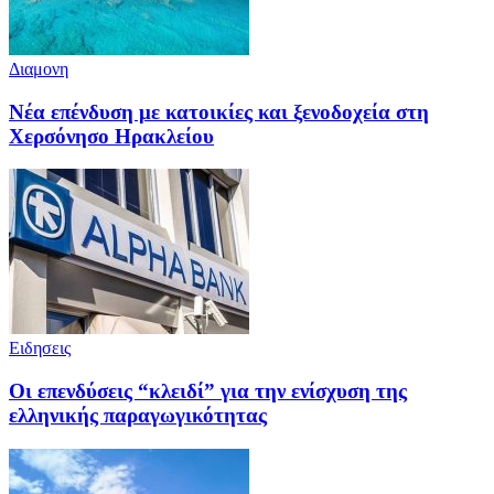
Διαμονη
Νέα επένδυση με κατοικίες και ξενοδοχεία στη
Χερσόνησο Ηρακλείου
Ειδησεις
Οι επενδύσεις “κλειδί” για την ενίσχυση της
ελληνικής παραγωγικότητας