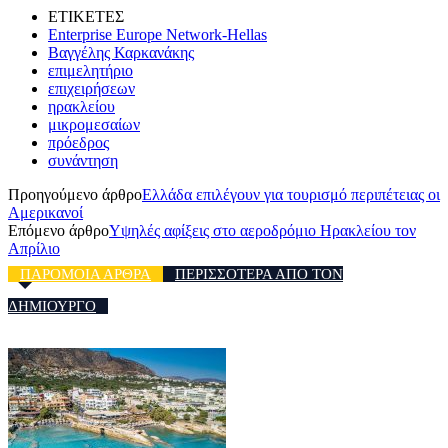
ΕΤΙΚΕΤΕΣ
Enterprise Europe Network-Hellas
Βαγγέλης Καρκανάκης
επιμελητήριο
επιχειρήσεων
ηρακλείου
μικρομεσαίων
πρόεδρος
συνάντηση
Προηγούμενο άρθρο
Ελλάδα επιλέγουν για τουρισμό περιπέτειας οι
Αμερικανοί
Επόμενο άρθρο
Υψηλές αφίξεις στο αεροδρόμιο Ηρακλείου τον
Απρίλιο
ΠΑΡΟΜΟΙΑ ΑΡΘΡΑ
ΠΕΡΙΣΣΟΤΕΡΑ ΑΠΟ ΤΟΝ
ΔΗΜΙΟΥΡΓΟ