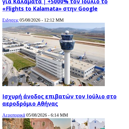
για Καλαμάτα | +5000% τον Ιούλιο το
«Flights to Kalamata» στην Google
Ειδησεις
05/08/2026 - 12:12 ΜΜ
Ισχυρή άνοδος επιβατών τον Ιούλιο στο
αεροδρόμιο Αθήνας
Αεροπορικά
05/08/2026 - 6:14 ΜΜ