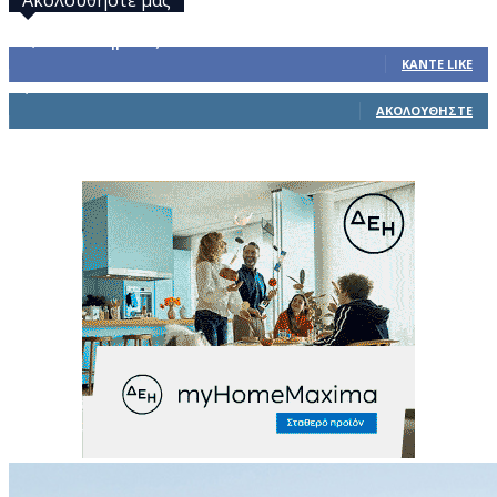
32,793
Υποστηρικτές
ΚΆΝΤΕ LIKE
1,914
Ακόλουθοι
ΑΚΟΛΟΥΘΉΣΤΕ