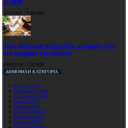
το 2025
24/10/2025 - 5:48 ΜΜ
Ποια ελληνική πόλη είναι ανάμεσα στις
πιο όμορφες του κόσμου
25/08/2024 - 1:36 ΜΜ
ΔΗΜΟΦΙΛΗ ΚΑΤΗΓΟΡΙΑ
Ειδησεις
63981
Προορισμοι
17608
Αεροπορικά
11098
Διαμονη
10177
Ναυτιλια
4820
Εκδηλώσεις
4541
Τεχνολογια
4524
Οικονομια
3773
Uncategorised
2555