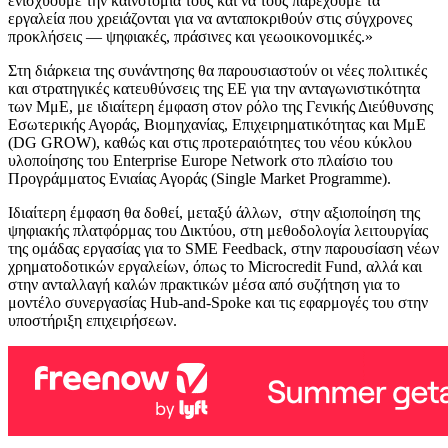
ενισχύουμε την καινοτομία τους και να τους παρέχουμε τα
εργαλεία που χρειάζονται για να ανταποκριθούν στις σύγχρονες
προκλήσεις — ψηφιακές, πράσινες και γεωοικονομικές.»
Στη διάρκεια της συνάντησης θα παρουσιαστούν οι νέες πολιτικές
και στρατηγικές κατευθύνσεις της ΕΕ για την ανταγωνιστικότητα
των ΜμΕ, με ιδιαίτερη έμφαση στον ρόλο της Γενικής Διεύθυνσης
Εσωτερικής Αγοράς, Βιομηχανίας, Επιχειρηματικότητας και ΜμΕ
(DG GROW), καθώς και στις προτεραιότητες του νέου κύκλου
υλοποίησης του Enterprise Europe Network στο πλαίσιο του
Προγράμματος Ενιαίας Αγοράς (Single Market Programme).
Ιδιαίτερη έμφαση θα δοθεί, μεταξύ άλλων, στην αξιοποίηση της
ψηφιακής πλατφόρμας του Δικτύου, στη μεθοδολογία λειτουργίας
της ομάδας εργασίας για το SME Feedback, στην παρουσίαση νέων
χρηματοδοτικών εργαλείων, όπως το Microcredit Fund, αλλά και
στην ανταλλαγή καλών πρακτικών μέσα από συζήτηση για το
μοντέλο συνεργασίας Hub-and-Spoke και τις εφαρμογές του στην
υποστήριξη επιχειρήσεων.