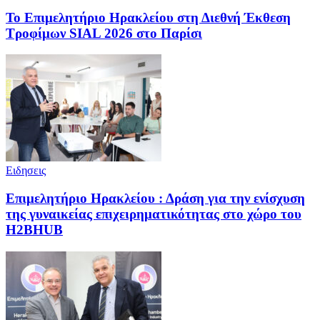
Το Επιμελητήριο Ηρακλείου στη Διεθνή Έκθεση
Τροφίμων SIAL 2026 στο Παρίσι
Ειδησεις
Επιμελητήριο Ηρακλείου : Δράση για την ενίσχυση
της γυναικείας επιχειρηματικότητας στο χώρο του
H2BHUB