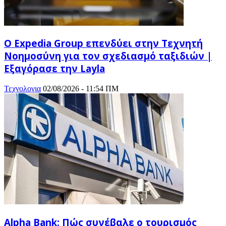
Ο Expedia Group επενδύει στην Τεχνητή
Νοημοσύνη για τον σχεδιασμό ταξιδιών |
Εξαγόρασε την Layla
Τεχνολογια
02/08/2026 - 11:54 ΠΜ
Alpha Bank: Πώς συνέβαλε ο τουρισμός