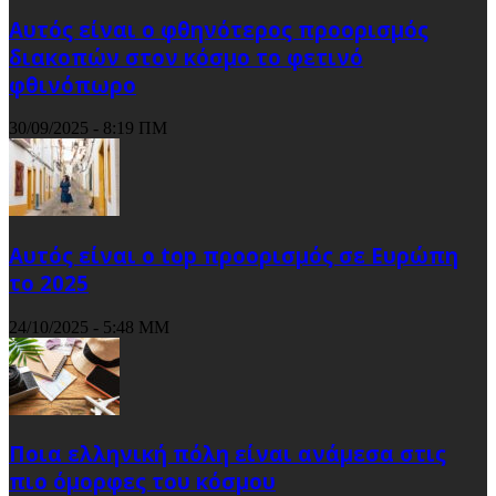
Αυτός είναι ο φθηνότερος προορισμός
διακοπών στον κόσμο το φετινό
φθινόπωρο
30/09/2025 - 8:19 ΠΜ
Αυτός είναι ο top προορισμός σε Ευρώπη
το 2025
24/10/2025 - 5:48 ΜΜ
Ποια ελληνική πόλη είναι ανάμεσα στις
πιο όμορφες του κόσμου