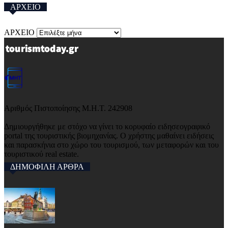
ΑΡΧΕΙΟ
ΑΡΧΕΙΟ
Αριθμός Πιστοποίησης Μ.Η.Τ. 242908
Δημιουργήθηκε με στόχο να γίνει το κορυφαίο ειδησεογραφικό
portal της τουριστικής βιομηχανίας. Ο χρήστης μαθαίνει ειδήσεις
και παρασκήνια στο χώρο του τουρισμού, των μεταφορών και του
τουριστικού real estate.
ΔΗΜΟΦΙΛΗ ΑΡΘΡΑ