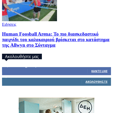
Ειδησεις
Human Foosball Arena: Το πιο διασκεδαστικό
παιχνίδι του καλοκαιριού βρίσκεται στο κατάστημα
της Allwyn στο Σύνταγμα
Ακολουθήστε μας
32,793
Υποστηρικτές
ΚΆΝΤΕ LIKE
1,914
Ακόλουθοι
ΑΚΟΛΟΥΘΉΣΤΕ