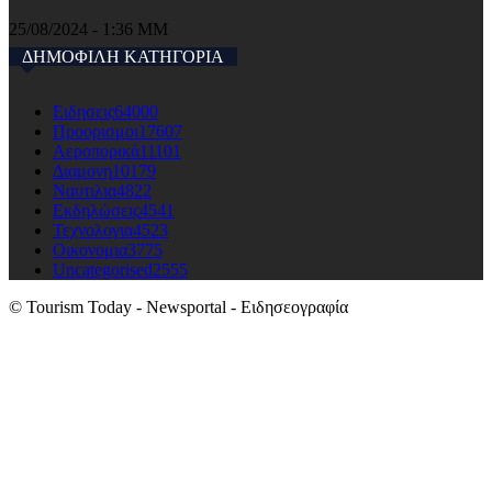
25/08/2024 - 1:36 ΜΜ
ΔΗΜΟΦΙΛΗ ΚΑΤΗΓΟΡΙΑ
Ειδησεις
64000
Προορισμοι
17607
Αεροπορικά
11101
Διαμονη
10179
Ναυτιλια
4822
Εκδηλώσεις
4541
Τεχνολογια
4523
Οικονομια
3775
Uncategorised
2555
© Tourism Today - Newsportal - Ειδησεογραφία