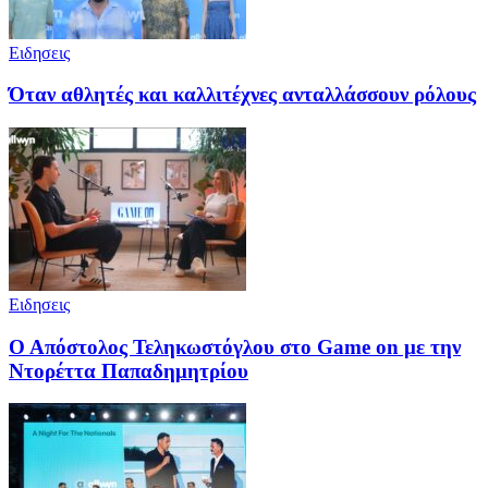
Ειδησεις
Όταν αθλητές και καλλιτέχνες ανταλλάσσουν ρόλους
Ειδησεις
Ο Απόστολος Τεληκωστόγλου στο Game on με την
Ντορέττα Παπαδημητρίου