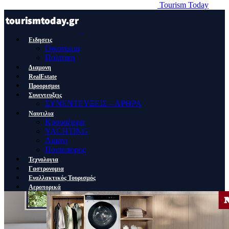
Tourism Today
Ειδησεις
Οικονομια
Πολιτικη
Διαμονη
RealEstate
Προορισμοι
Συνεντευξεις
ΣΥΝΕΝΤΕΥΞΕΙΣ – ΑΡΘΡΑ
Ναυτιλια
Κρουαζιερα
YACHTING
Λιμανι
Ποντοπορος
Τεχνολογια
Γαστρονομια
Εναλλακτικός Τουρισμός
Αεροπορικά