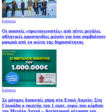
Ειδησεις
Οι αφανείς «πρωταγωνιστές» από πέντε μεγάλες
αθλητικές ομοσπονδίες μιλούν για όσα συμβαίνουν
μακριά από τα φώτα της δημοσιότητας
Ειδησεις
Σε μόνιμες διακοπές χάρη στο Ενικό Λαχείο: Στη
Γλυφάδα ο νικητής του 1 εκατ. ευρώ που κέρδισε
τον Μεγάλο Λαχνό – Αντίστροφή μέτρηση για...