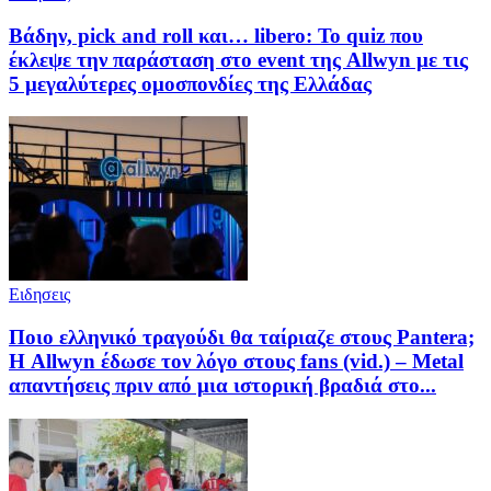
Βάδην, pick and roll και… libero: Το quiz που
έκλεψε την παράσταση στο event της Allwyn με τις
5 μεγαλύτερες ομοσπονδίες της Ελλάδας
Ειδησεις
Ποιο ελληνικό τραγούδι θα ταίριαζε στους Pantera;
Η Allwyn έδωσε τον λόγο στους fans (vid.) – Metal
απαντήσεις πριν από μια ιστορική βραδιά στο...