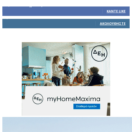
32,793
Υποστηρικτές
ΚΆΝΤΕ LIKE
1,914
Ακόλουθοι
ΑΚΟΛΟΥΘΉΣΤΕ