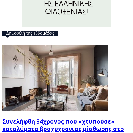
Δημοφιλή της εβδομάδας
Συνελήφθη 34χρονος που «χτυπούσε»
καταλύματα βραχυχρόνιας μίσθωσης στο