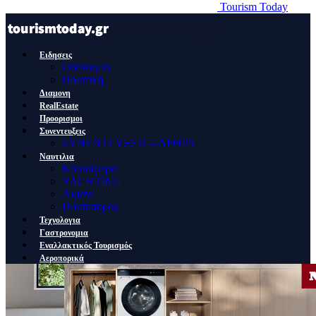
Tourism Today
Ειδησεις
Οικονομια
Πολιτικη
Διαμονη
RealEstate
Προορισμοι
Συνεντευξεις
ΣΥΝΕΝΤΕΥΞΕΙΣ – ΑΡΘΡΑ
Ναυτιλια
Κρουαζιερα
YACHTING
Λιμανι
Ποντοπορος
Τεχνολογια
Γαστρονομια
Εναλλακτικός Τουρισμός
Αεροπορικά