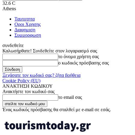
32.6
C
Athens
Ταυτοτητα
Οροι Χρησης
Διαφημιση
Συμμορφωση
συνδεθείτε
Καλωσήρθατε! Συνδεθείτε στον λογαριασμό σας
το όνομα χρήστη σας
ο κωδικός πρόσβασης σας
Ξεχάσατε τον κωδικό σας? ζήτα βοήθεια
Cookie Policy (EU)
ΑΝΑΚΤΗΣΗ ΚΩΔΙΚΟΥ
Ανακτήστε τον κωδικό σας
το email σας
Ένας κωδικός πρόσβασης θα σταλθεί με e-mail σε εσάς.