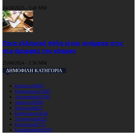
24/10/2025 - 5:48 ΜΜ
Ποια ελληνική πόλη είναι ανάμεσα στις
πιο όμορφες του κόσμου
25/08/2024 - 1:36 ΜΜ
ΔΗΜΟΦΙΛΗ ΚΑΤΗΓΟΡΙΑ
Ειδησεις
64001
Προορισμοι
17607
Αεροπορικά
11101
Διαμονη
10180
Ναυτιλια
4822
Εκδηλώσεις
4541
Τεχνολογια
4523
Οικονομια
3775
Uncategorised
2555