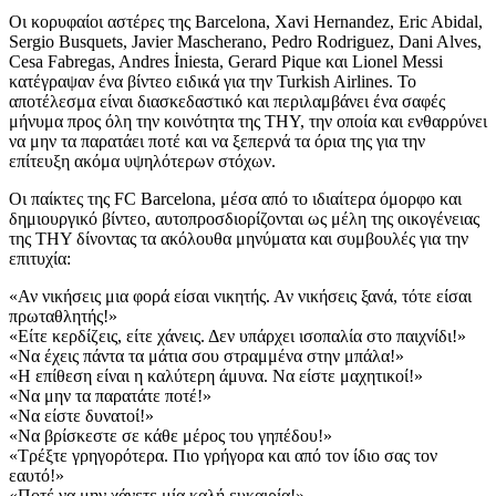
Οι κορυφαίοι αστέρες της Barcelona, Xavi Hernandez, Eric Abidal,
Sergio Busquets, Javier Mascherano, Pedro Rodriguez, Dani Alves,
Cesa Fabregas, Andres İniesta, Gerard Pique και Lionel Messi
κατέγραψαν ένα βίντεο ειδικά για την Turkish Airlines. Το
αποτέλεσμα είναι διασκεδαστικό και περιλαμβάνει ένα σαφές
μήνυμα προς όλη την κοινότητα της THY, την οποία και ενθαρρύνει
να μην τα παρατάει ποτέ και να ξεπερνά τα όρια της για την
επίτευξη ακόμα υψηλότερων στόχων.
Οι παίκτες της FC Barcelona, μέσα από το ιδιαίτερα όμορφο και
δημιουργικό βίντεο, αυτοπροσδιορίζονται ως μέλη της οικογένειας
της THY δίνοντας τα ακόλουθα μηνύματα και συμβουλές για την
επιτυχία:
«Αν νικήσεις μια φορά είσαι νικητής. Αν νικήσεις ξανά, τότε είσαι
πρωταθλητής!»
«Είτε κερδίζεις, είτε χάνεις. Δεν υπάρχει ισοπαλία στο παιχνίδι!»
«Να έχεις πάντα τα μάτια σου στραμμένα στην μπάλα!»
«Η επίθεση είναι η καλύτερη άμυνα. Να είστε μαχητικοί!»
«Να μην τα παρατάτε ποτέ!»
«Να είστε δυνατοί!»
«Να βρίσκεστε σε κάθε μέρος του γηπέδου!»
«Τρέξτε γρηγορότερα. Πιο γρήγορα και από τον ίδιο σας τον
εαυτό!»
«Ποτέ να μην χάνετε μία καλή ευκαιρία!»