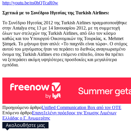
http://youtu.be/ns0hQTcaR0w
Σχετικά με το Συνέδριο Ηγεσίας της Turkish Airlines:
Το Συνέδριο Ηγεσίας 2012 της Turkish Airlines πραγματοποιήθηκε
στην Antalya στις 13 με 14 Ιανουαρίου 2012, με τη συμμετοχή
όλων των στελεχών της Turkish Airlines, από όλο τον κόσμο
καθώς και του Υπουργού Οικονομικών της Τουρκίας, κ. Mehmet
Şimşek. Το μήνυμα ήταν απλό: «Το παιχνίδι είναι τώρα». Ο στόχος
αυτού του μηνύματος ήταν να περάσει το διεθνώς αναγνωρισμένο
όνομα της Turkish Airlines στο επόμενο επίπεδο, όπου θα πρέπει
να ξεπεράσει ακόμη υψηλότερες προσδοκίες και μεγαλύτερα
εμπόδια.
Προηγούμενο άρθρο
Unified Communication Box από τον ΟΤΕ
Επόμενο άρθρο
Επανεξελέγη πρόεδρος της Ένωσης Λιμένων
Ελλάδας ο Γ. Ανωμερίτης
Ακολουθήστε μας