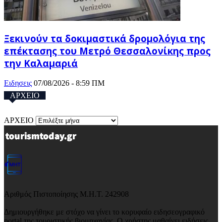
Ξεκινούν τα δοκιμαστικά δρομολόγια της
επέκτασης του Μετρό Θεσσαλονίκης προς
την Καλαμαριά
Ειδησεις
07/08/2026 - 8:59 ΠΜ
ΑΡΧΕΙΟ
ΑΡΧΕΙΟ
Αριθμός Πιστοποίησης Μ.Η.Τ. 242908
Δημιουργήθηκε με στόχο να γίνει το κορυφαίο ειδησεογραφικό
portal της τουριστικής βιομηχανίας. Ο χρήστης μαθαίνει ειδήσεις