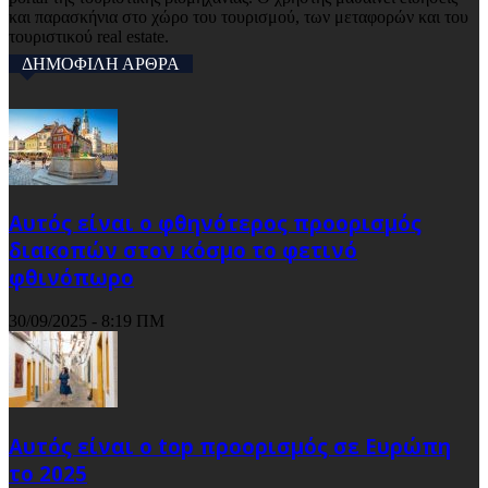
και παρασκήνια στο χώρο του τουρισμού, των μεταφορών και του
τουριστικού real estate.
ΔΗΜΟΦΙΛΗ ΑΡΘΡΑ
Αυτός είναι ο φθηνότερος προορισμός
διακοπών στον κόσμο το φετινό
φθινόπωρο
30/09/2025 - 8:19 ΠΜ
Αυτός είναι ο top προορισμός σε Ευρώπη
το 2025