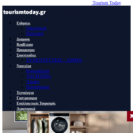
Tourism Today
Ειδησεις
Οικονομια
Πολιτικη
Διαμονη
RealEstate
Προορισμοι
Συνεντευξεις
ΣΥΝΕΝΤΕΥΞΕΙΣ – ΑΡΘΡΑ
Ναυτιλια
Κρουαζιερα
YACHTING
Λιμανι
Ποντοπορος
Τεχνολογια
Γαστρονομια
Εναλλακτικός Τουρισμός
Αεροπορικά