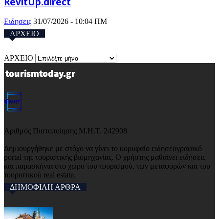
RevitUp.direct
Ειδησεις
31/07/2026 - 10:04 ΠΜ
ΑΡΧΕΙΟ
ΑΡΧΕΙΟ
Αριθμός Πιστοποίησης Μ.Η.Τ. 242908
Δημιουργήθηκε με στόχο να γίνει το κορυφαίο ειδησεογραφικό
portal της τουριστικής βιομηχανίας. Ο χρήστης μαθαίνει ειδήσεις
και παρασκήνια στο χώρο του τουρισμού, των μεταφορών και του
τουριστικού real estate.
ΔΗΜΟΦΙΛΗ ΑΡΘΡΑ