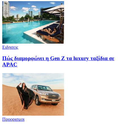
Ειδησεις
Πώς διαμορφώνει η Gen Z τα luxury ταξίδια σε
APAC
Προορισμοι