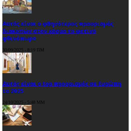
Αυτός είναι ο φθηνότερος προορισμός
διακοπών στον κόσμο το φετινό
φθινόπωρο
30/09/2025 - 8:19 ΠΜ
Αυτός είναι ο top προορισμός σε Ευρώπη
το 2025
24/10/2025 - 5:48 ΜΜ