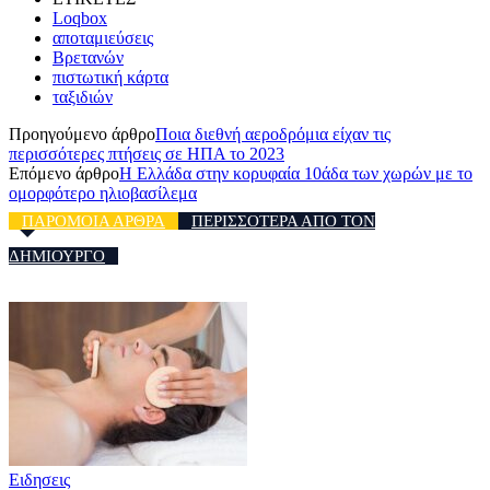
Loqbox
αποταμιεύσεις
Βρετανών
πιστωτική κάρτα
ταξιδιών
Προηγούμενο άρθρο
Ποια διεθνή αεροδρόμια είχαν τις
περισσότερες πτήσεις σε ΗΠΑ το 2023
Επόμενο άρθρο
Η Ελλάδα στην κορυφαία 10άδα των χωρών με το
ομορφότερο ηλιοβασίλεμα
ΠΑΡΟΜΟΙΑ ΑΡΘΡΑ
ΠΕΡΙΣΣΟΤΕΡΑ ΑΠΟ ΤΟΝ
ΔΗΜΙΟΥΡΓΟ
Ειδησεις