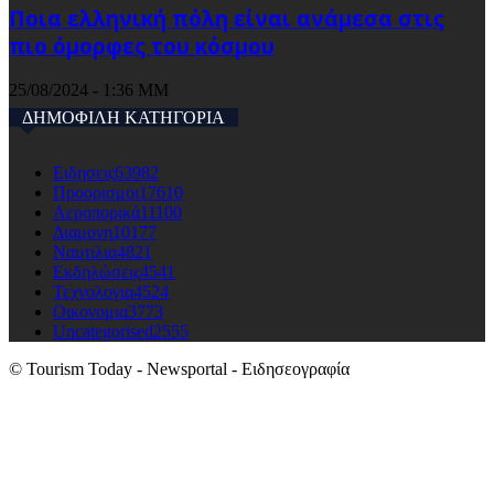
Ποια ελληνική πόλη είναι ανάμεσα στις
πιο όμορφες του κόσμου
25/08/2024 - 1:36 ΜΜ
ΔΗΜΟΦΙΛΗ ΚΑΤΗΓΟΡΙΑ
Ειδησεις
63982
Προορισμοι
17610
Αεροπορικά
11100
Διαμονη
10177
Ναυτιλια
4821
Εκδηλώσεις
4541
Τεχνολογια
4524
Οικονομια
3773
Uncategorised
2555
© Tourism Today - Newsportal - Ειδησεογραφία