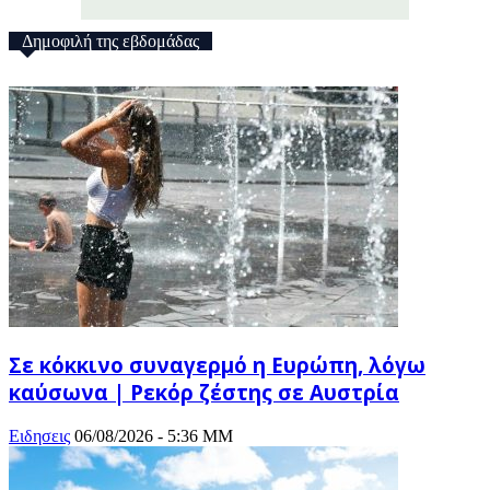
Δημοφιλή της εβδομάδας
Σε κόκκινο συναγερμό η Ευρώπη, λόγω
καύσωνα | Ρεκόρ ζέστης σε Αυστρία
Ειδησεις
06/08/2026 - 5:36 ΜΜ