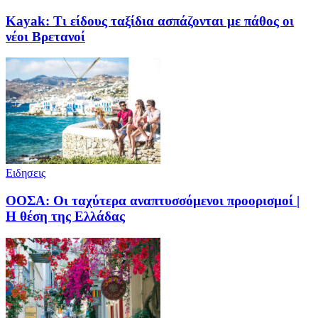
Kayak: Τι είδους ταξίδια ασπάζονται με πάθος οι
νέοι Βρετανοί
Ειδησεις
ΟΟΣΑ: Οι ταχύτερα αναπτυσσόμενοι προορισμοί |
Η θέση της Ελλάδας