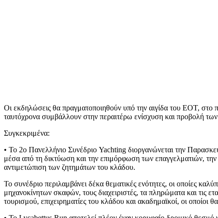
Οι εκδηλώσεις θα πραγματοποιηθούν υπό την αιγίδα του ΕΟΤ, στο π
ταυτόχρονα συμβάλλουν στην περαιτέρω ενίσχυση και προβολή των
Συγκεκριμένα:
• Το 2ο Πανελλήνιο Συνέδριο Yachting διοργανώνεται την Παρασκευ
μέσα από τη δικτύωση και την επιμόρφωση των επαγγελματιών, την
αντιμετώπιση των ζητημάτων του κλάδου.
Το συνέδριο περιλαμβάνει δέκα θεματικές ενότητες, οι οποίες καλύ
μηχανοκίνητων σκαφών, τους διαχειριστές, τα πληρώματα και τις ε
τουρισμού, επιχειρηματίες του κλάδου και ακαδημαϊκοί, οι οποίοι 
• Το Lycabettus Run αποτελεί πλέον έναν κορυφαίο δρομικό θεσμό 