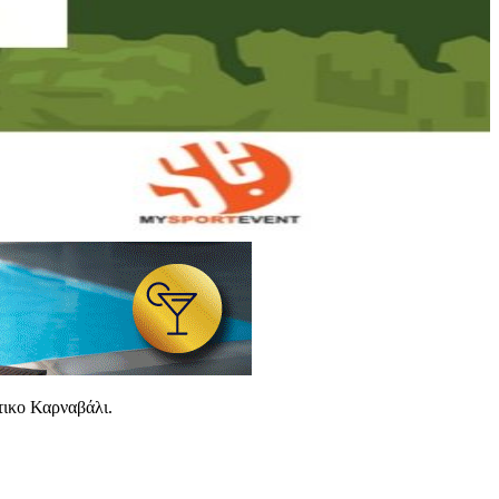
τικο Καρναβάλι.