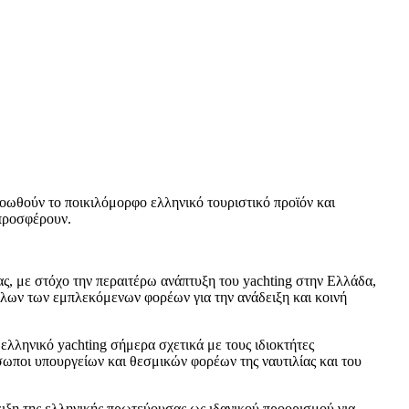
οωθούν το ποικιλόμορφο ελληνικό τουριστικό προϊόν και
προσφέρουν.
ς, με στόχο την περαιτέρω ανάπτυξη του yachting στην Ελλάδα,
λων των εμπλεκόμενων φορέων για την ανάδειξη και κοινή
ελληνικό yachting σήμερα σχετικά με τους ιδιοκτήτες
σωποι υπουργείων και θεσμικών φορέων της ναυτιλίας και του
ειξη της ελληνικής πρωτεύουσας ως ιδανικού προορισμού για