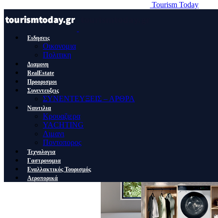
Tourism Today
Ειδησεις
Οικονομια
Πολιτικη
Διαμονη
RealEstate
Προορισμοι
Συνεντευξεις
ΣΥΝΕΝΤΕΥΞΕΙΣ – ΑΡΘΡΑ
Ναυτιλια
Κρουαζιερα
YACHTING
Λιμανι
Ποντοπορος
Τεχνολογια
Γαστρονομια
Εναλλακτικός Τουρισμός
Αεροπορικά