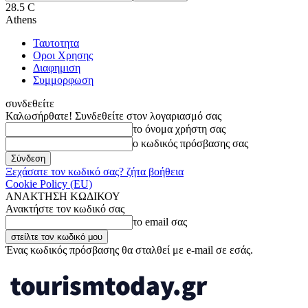
28.5
C
Athens
Ταυτοτητα
Οροι Χρησης
Διαφημιση
Συμμορφωση
συνδεθείτε
Καλωσήρθατε! Συνδεθείτε στον λογαριασμό σας
το όνομα χρήστη σας
ο κωδικός πρόσβασης σας
Ξεχάσατε τον κωδικό σας? ζήτα βοήθεια
Cookie Policy (EU)
ΑΝΑΚΤΗΣΗ ΚΩΔΙΚΟΥ
Ανακτήστε τον κωδικό σας
το email σας
Ένας κωδικός πρόσβασης θα σταλθεί με e-mail σε εσάς.