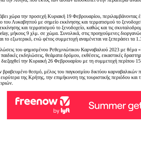
βει χώρα την προσεχή Κυριακή 19 Φεβρουαρίου, περιλαμβάνοντας έξι
ο του Λυκαβηττού με σημείο εκκίνησης και τερματισμού το ξενοδοχείο
εκκίνησης και τερματισμού το ξενοδοχείο, καθώς και τις σκυταλοδρο
Relay, μήκους 9 χλμ. σε χώμα. Συνολικά, στις προηγούμενες διοργαν
αι το εξωτερικό, ενώ φέτος συμμετοχή αναμένεται να ξεπεράσει τα 1.
δηλώσεις του φημισμένου Ρεθεμνιώτικου Καρναβαλιού 2023 με θέμα 
 παιδικές εκδηλώσεις, θεάματα δρόμου, εκθέσεις, εικαστικές δραστ
διεξαχθεί την Κυριακή 26 Φεβρουαρίου με τη συμμετοχή περίπου 15
αν βραβευμένο θεσμό, μέλος του παγκοσμίου δικτύου καρναβαλικών
ευρύτερα της Κρήτης, την επιμήκυνση της τουριστικής περιόδου και 
ειριών.