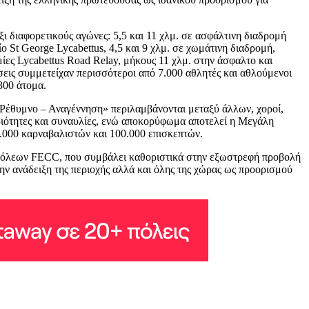
 διαφορετικούς αγώνες: 5,5 και 11 χλμ. σε ασφάλτινη διαδρομή
 St George Lycabettus, 4,5 και 9 χλμ. σε χωμάτινη διαδρομή,
μίες Lycabettus Road Relay, μήκους 11 χλμ. στην άσφαλτο και
ώσεις συμμετείχαν περισσότεροι από 7.000 αθλητές και αθλούμενοι
300 άτομα.
«Ρέθυμνο – Αναγέννηση» περιλαμβάνονται μεταξύ άλλων, χοροί,
ηριότητες και συναυλίες, ενώ αποκορύφωμα αποτελεί η Μεγάλη
.000 καρναβαλιστών και 100.000 επισκεπτών.
 πόλεων FECC, που συμβάλει καθοριστικά στην εξωστρεφή προβολή
την ανάδειξη της περιοχής αλλά και όλης της χώρας ως προορισμού