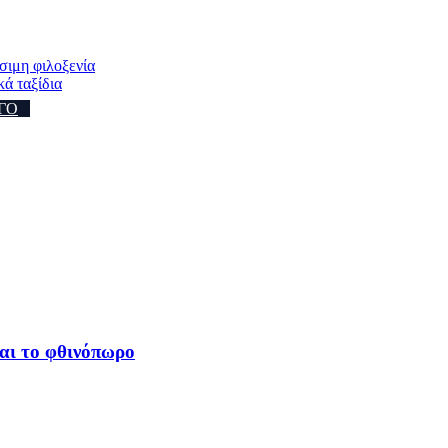
σιμη φιλοξενία
κά ταξίδια
ΓΟ
αι το φθινόπωρο