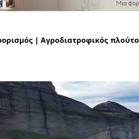
οορισμός | Αγροδιατροφικός πλούτος