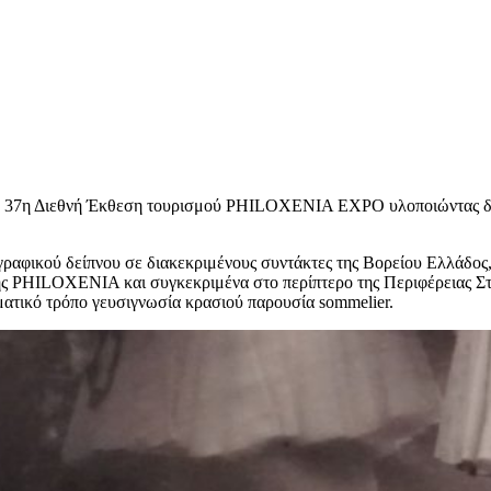
ην 37η Διεθνή Έκθεση τουρισμού PHILOXENIA EXPO υλοποιώντας δύο
αφικού δείπνου σε διακεκριμένους συντάκτες της Βορείου Ελλάδος, μ
της PHILOXENIA και συγκεκριμένα στο περίπτερο της Περιφέρειας Στ
ωματικό τρόπο γευσιγνωσία κρασιού παρουσία sommelier.