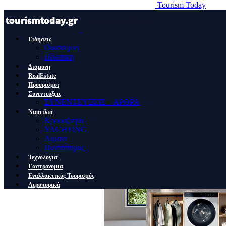
Tourism Today
Ειδησεις
Οικονομια
Πολιτικη
Διαμονη
RealEstate
Προορισμοι
Συνεντευξεις
ΣΥΝΕΝΤΕΥΞΕΙΣ – ΑΡΘΡΑ
Ναυτιλια
Κρουαζιερα
YACHTING
Λιμανι
Ποντοπορος
Τεχνολογια
Γαστρονομια
Εναλλακτικός Τουρισμός
Αεροπορικά