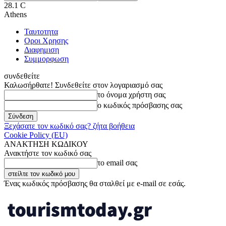
28.1
C
Athens
Ταυτοτητα
Οροι Χρησης
Διαφημιση
Συμμορφωση
συνδεθείτε
Καλωσήρθατε! Συνδεθείτε στον λογαριασμό σας
το όνομα χρήστη σας
ο κωδικός πρόσβασης σας
Ξεχάσατε τον κωδικό σας? ζήτα βοήθεια
Cookie Policy (EU)
ΑΝΑΚΤΗΣΗ ΚΩΔΙΚΟΥ
Ανακτήστε τον κωδικό σας
το email σας
Ένας κωδικός πρόσβασης θα σταλθεί με e-mail σε εσάς.