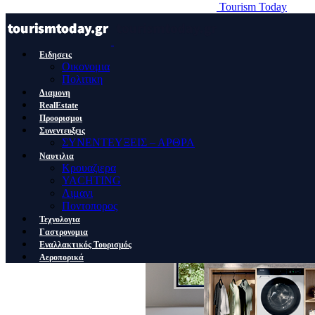
Tourism Today
Ειδησεις
Οικονομια
Πολιτικη
Διαμονη
RealEstate
Προορισμοι
Συνεντευξεις
ΣΥΝΕΝΤΕΥΞΕΙΣ – ΑΡΘΡΑ
Ναυτιλια
Κρουαζιερα
YACHTING
Λιμανι
Ποντοπορος
Τεχνολογια
Γαστρονομια
Εναλλακτικός Τουρισμός
Αεροπορικά