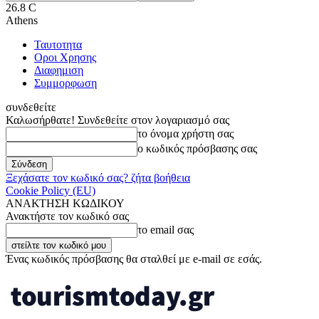
26.8
C
Athens
Ταυτοτητα
Οροι Χρησης
Διαφημιση
Συμμορφωση
συνδεθείτε
Καλωσήρθατε! Συνδεθείτε στον λογαριασμό σας
το όνομα χρήστη σας
ο κωδικός πρόσβασης σας
Ξεχάσατε τον κωδικό σας? ζήτα βοήθεια
Cookie Policy (EU)
ΑΝΑΚΤΗΣΗ ΚΩΔΙΚΟΥ
Ανακτήστε τον κωδικό σας
το email σας
Ένας κωδικός πρόσβασης θα σταλθεί με e-mail σε εσάς.