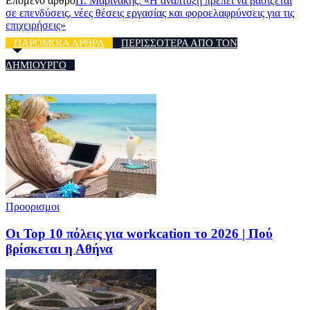
Επόμενο άρθρο
Π. Μαρινάκης: «Η ανάπτυξη πρέπει να βασίζεται
σε επενδύσεις, νέες θέσεις εργασίας και φοροελαφρύνσεις για τις
επιχειρήσεις»
ΠΑΡΟΜΟΙΑ ΑΡΘΡΑ
ΠΕΡΙΣΣΟΤΕΡΑ ΑΠΟ ΤΟΝ
ΔΗΜΙΟΥΡΓΟ
Προορισμοι
Οι Top 10 πόλεις για workcation το 2026 | Πού
βρίσκεται η Αθήνα