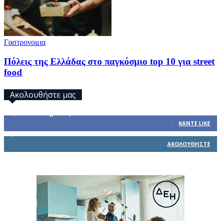
Γαστρονομια
Πόλεις της Ελλάδας στο παγκόσμιο top 10 για street
food
Ακολουθήστε μας
32,793
Υποστηρικτές
ΚΆΝΤΕ LIKE
1,914
Ακόλουθοι
ΑΚΟΛΟΥΘΉΣΤΕ