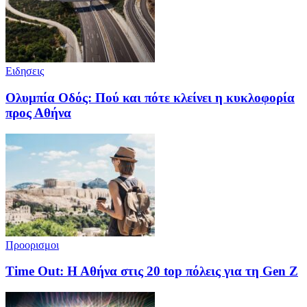
Ειδησεις
Ολυμπία Οδός: Πού και πότε κλείνει η κυκλοφορία
προς Αθήνα
Προορισμοι
Time Out: Η Αθήνα στις 20 top πόλεις για τη Gen Z