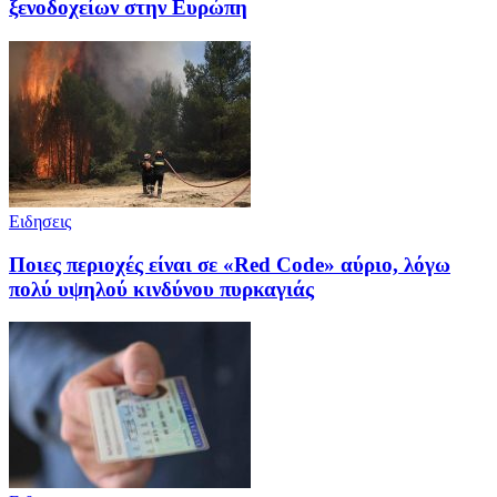
ξενοδοχείων στην Ευρώπη
Ειδησεις
Ποιες περιοχές είναι σε «Red Code» αύριο, λόγω
πολύ υψηλού κινδύνου πυρκαγιάς