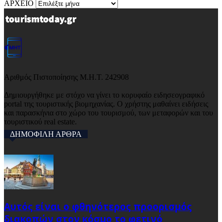
ΑΡΧΕΙΟ
Αριθμός Πιστοποίησης Μ.Η.Τ. 242908
Δημιουργήθηκε με στόχο να γίνει το κορυφαίο ειδησεογραφικό
portal της τουριστικής βιομηχανίας. Ο χρήστης μαθαίνει ειδήσεις
και παρασκήνια στο χώρο του τουρισμού, των μεταφορών και του
τουριστικού real estate.
ΔΗΜΟΦΙΛΗ ΑΡΘΡΑ
Αυτός είναι ο φθηνότερος προορισμός
διακοπών στον κόσμο το φετινό