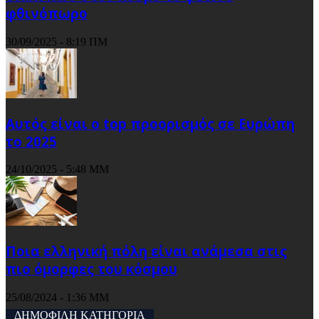
φθινόπωρο
30/09/2025 - 8:19 ΠΜ
Αυτός είναι ο top προορισμός σε Ευρώπη
το 2025
24/10/2025 - 5:48 ΜΜ
Ποια ελληνική πόλη είναι ανάμεσα στις
πιο όμορφες του κόσμου
25/08/2024 - 1:36 ΜΜ
ΔΗΜΟΦΙΛΗ ΚΑΤΗΓΟΡΙΑ