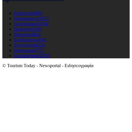
Ειδησεις
64006
Προορισμοι
17613
Αεροπορικά
11104
Διαμονη
10183
Ναυτιλια
4824
Εκδηλώσεις
4541
Τεχνολογια
4524
Οικονομια
3775
Uncategorised
2555
© Tourism Today - Newsportal - Ειδησεογραφία