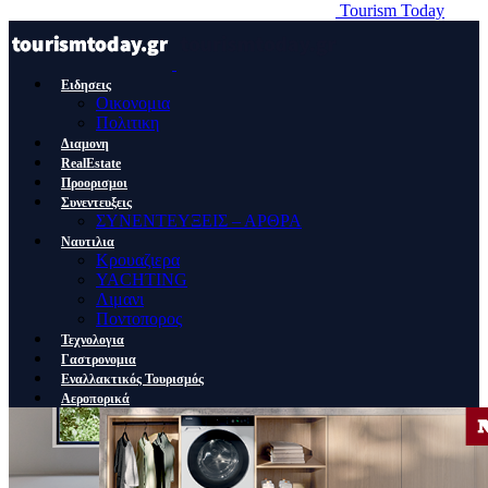
Tourism Today
Ειδησεις
Οικονομια
Πολιτικη
Διαμονη
RealEstate
Προορισμοι
Συνεντευξεις
ΣΥΝΕΝΤΕΥΞΕΙΣ – ΑΡΘΡΑ
Ναυτιλια
Κρουαζιερα
YACHTING
Λιμανι
Ποντοπορος
Τεχνολογια
Γαστρονομια
Εναλλακτικός Τουρισμός
Αεροπορικά