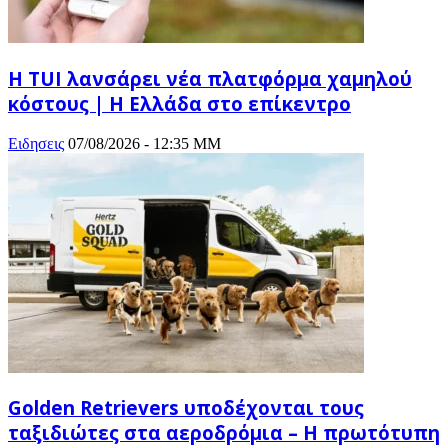
Η TUI λανσάρει νέα πλατφόρμα χαμηλού
κόστους | Η Ελλάδα στο επίκεντρο
Ειδησεις
07/08/2026 - 12:35 ΜΜ
Golden Retrievers υποδέχονται τους
ταξιδιώτες στα αεροδρόμια – Η πρωτότυπη