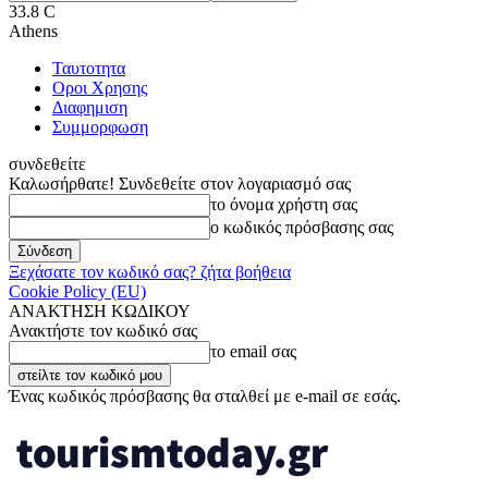
33.8
C
Athens
Ταυτοτητα
Οροι Χρησης
Διαφημιση
Συμμορφωση
συνδεθείτε
Καλωσήρθατε! Συνδεθείτε στον λογαριασμό σας
το όνομα χρήστη σας
ο κωδικός πρόσβασης σας
Ξεχάσατε τον κωδικό σας? ζήτα βοήθεια
Cookie Policy (EU)
ΑΝΑΚΤΗΣΗ ΚΩΔΙΚΟΥ
Ανακτήστε τον κωδικό σας
το email σας
Ένας κωδικός πρόσβασης θα σταλθεί με e-mail σε εσάς.