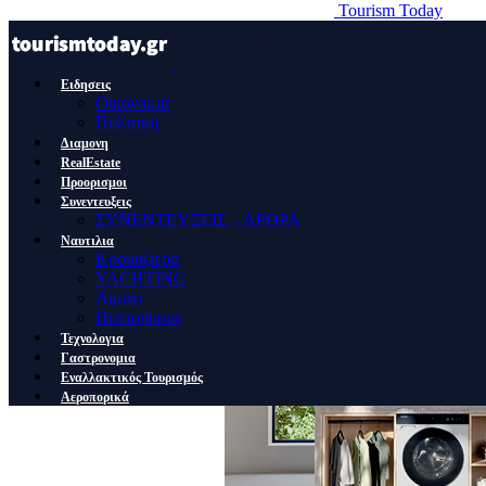
Tourism Today
Ειδησεις
Οικονομια
Πολιτικη
Διαμονη
RealEstate
Προορισμοι
Συνεντευξεις
ΣΥΝΕΝΤΕΥΞΕΙΣ – ΑΡΘΡΑ
Ναυτιλια
Κρουαζιερα
YACHTING
Λιμανι
Ποντοπορος
Τεχνολογια
Γαστρονομια
Εναλλακτικός Τουρισμός
Αεροπορικά