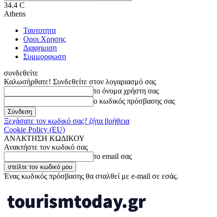
34.4
C
Athens
Ταυτοτητα
Οροι Χρησης
Διαφημιση
Συμμορφωση
συνδεθείτε
Καλωσήρθατε! Συνδεθείτε στον λογαριασμό σας
το όνομα χρήστη σας
ο κωδικός πρόσβασης σας
Ξεχάσατε τον κωδικό σας? ζήτα βοήθεια
Cookie Policy (EU)
ΑΝΑΚΤΗΣΗ ΚΩΔΙΚΟΥ
Ανακτήστε τον κωδικό σας
το email σας
Ένας κωδικός πρόσβασης θα σταλθεί με e-mail σε εσάς.