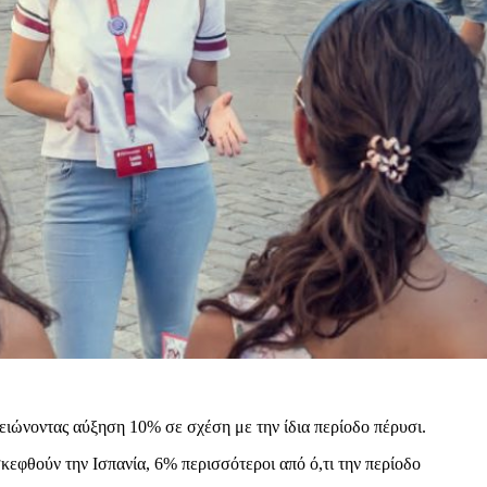
μειώνοντας αύξηση 10% σε σχέση με την ίδια περίοδο πέρυσι.
σκεφθούν την Ισπανία, 6% περισσότεροι από ό,τι την περίοδο