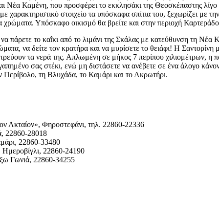
και Νέα Καμένη, που προσφέρει το εκκλησάκι της Θεοσκέπαστης λίγο 
με χαρακτηριστικό στοιχείο τα υπόσκαφα σπίτια του, ξεχωρίζει με την
α χρώματα. Υπόσκαφο οικισμό θα βρείτε και στην περιοχή Καρτεράδο
να πάρετε το καΐκι από το λιμάνι της Σκάλας με κατεύθυνση τη Νέα Κ
ματα, να δείτε τον κρατήρα και να μυρίσετε το θειάφι! Η Σαντορίνη μ
λατρεύουν τα νερά της. Απλωμένη σε μήκος 7 περίπου χιλιομέτρων, η 
αγαπημένο σας στέκι, ενώ μη διστάσετε να ανέβετε σε ένα άλογο κάνο
 Περίβολο, τη Βλυχάδα, το Καμάρι και το Ακρωτήρι.
ν Ακταίον», Φηροστεφάνι, τηλ. 22860-22336
ά, 22860-28018
μάρι, 22860-33480
 Ημεροβίγλι, 22860-24190
ξω Γωνιά, 22860-34255