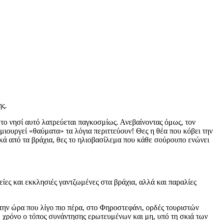
ης.
ί το νησί αυτό λατρεύεται παγκοσμίως. Ανεβαίνοντας όμως, τον
ιουργεί «θαύματα» τα λόγια περιττεύουν! Θες η θέα που κόβει την
ικά από τα βράχια, θες το ηλιοβασίλεμα που κάθε σούρουπο ενώνει
ες και εκκλησιές γαντζωμένες στα βράχια, αλλά και παραλίες
 την ώρα που λίγο πιο πέρα, στο Φηροστεφάνι, ορδές τουριστών
ε χρόνο ο τόπος συνάντησης ερωτευμένων και μη, υπό τη σκιά των