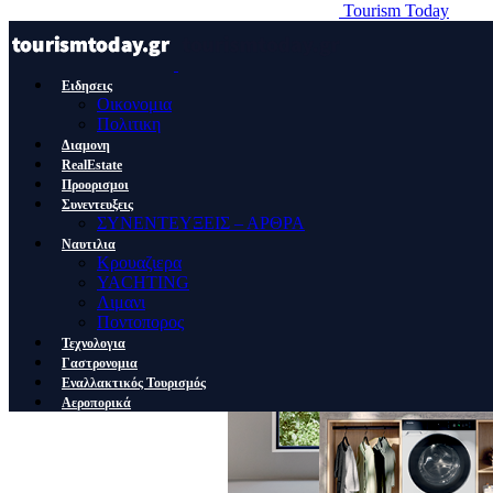
Tourism Today
Ειδησεις
Οικονομια
Πολιτικη
Διαμονη
RealEstate
Προορισμοι
Συνεντευξεις
ΣΥΝΕΝΤΕΥΞΕΙΣ – ΑΡΘΡΑ
Ναυτιλια
Κρουαζιερα
YACHTING
Λιμανι
Ποντοπορος
Τεχνολογια
Γαστρονομια
Εναλλακτικός Τουρισμός
Αεροπορικά