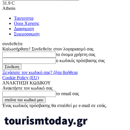
31.9
C
Athens
Ταυτοτητα
Οροι Χρησης
Διαφημιση
Συμμορφωση
συνδεθείτε
Καλωσήρθατε! Συνδεθείτε στον λογαριασμό σας
το όνομα χρήστη σας
ο κωδικός πρόσβασης σας
Ξεχάσατε τον κωδικό σας? ζήτα βοήθεια
Cookie Policy (EU)
ΑΝΑΚΤΗΣΗ ΚΩΔΙΚΟΥ
Ανακτήστε τον κωδικό σας
το email σας
Ένας κωδικός πρόσβασης θα σταλθεί με e-mail σε εσάς.