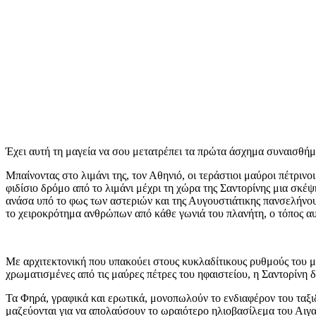
Έχει αυτή τη μαγεία να σου μετατρέπει τα πρώτα άσχημα συναισθήμ
Μπαίνοντας στο λιμάνι της, τον Αθηνιό, οι τεράστιοι μαύροι πέτριν
φιδίσιο δρόμο από το λιμάνι μέχρι τη χώρα της Σαντορίνης μια σκ
ανάσα υπό το φως των αστεριών και της Αυγουστιάτικης πανσελήνου,
το χειροκρότημα ανθρώπων από κάθε γωνιά του πλανήτη, ο τόπος αυτ
Με αρχιτεκτονική που υπακούει στους κυκλαδίτικους ρυθμούς του μ
χρωματισμένες από τις μαύρες πέτρες του ηφαιστείου, η Σαντορίνη 
Τα Φηρά, γραφικά και ερωτικά, μονοπωλούν το ενδιαφέρον του ταξιδ
μαζεύονται για να απολαύσουν το ωραιότερο ηλιοβασίλεμα του Αιγαί