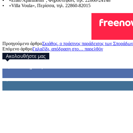
• «Erato Apartments”, Φηροστεφάνι, τηλ. 22860-24148
• «Villa Voula», Περίσσα, τηλ. 22860-82015
Προηγούμενο άρθρο
Σκιάθος, ο πράσινος παράδεισος των Σποράδων
Επόμενο άρθρο
Γαλαξίδι, απόδραση στο… παρελθόν
Ακολουθήστε μας
32,793
Υποστηρικτές
1,914
Ακόλουθοι