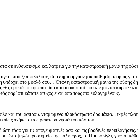
ατα σε ενθουσιασμό και λατρεία για την καταστροφική μανία της φύσ
οι όγκοι που ξεπροβάλουν, σου δημιουργούν μια αίσθηση απορίας γιατ
έψη υπάρχει στο μυαλό σου… Όταν η καταστροφική μανία της φύσης δημ
 θες η σκιά του ηφαιστείου και οι οικισμοί που κρέμονται κυριολεκτ
ός παρ’ ότι κάποτε άτυχος είναι από τους πιο ευλογημένους.
πλε και του άσπρου, νταμωμένα πλακόστρωτα δρομάκια, μικρές πλατεί
δικαίως ανήκει στα ωραιότερα νησιά του κόσμου.
ιώτη τόσο για τις απογευματινές όσο και τις βραδινές περιπλανήσεις,
ου. Στο ψηλότερο σημείο της καλντέρας, το Ημεροβίγλι, γίνεται κάθ