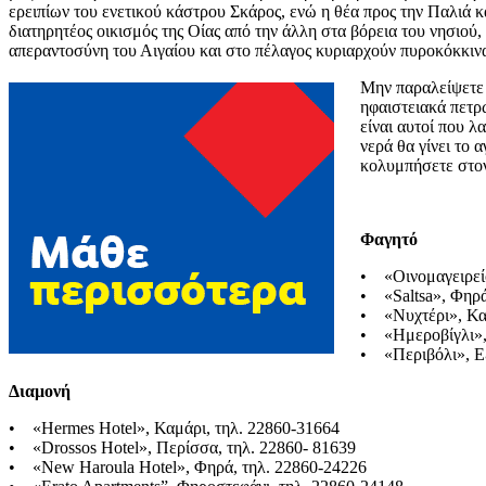
ερειπίων του ενετικού κάστρου Σκάρος, ενώ η θέα προς την Παλιά 
διατηρητέος οικισμός της Οίας από την άλλη στα βόρεια του νησιού, 
απεραντοσύνη του Αιγαίου και στο πέλαγος κυριαρχούν πυροκόκκιν
Μην παραλείψετε 
ηφαιστειακά πετρώ
είναι αυτοί που 
νερά θα γίνει το 
κολυμπήσετε στον
Φαγητό
• «Οινομαγειρείο
• «Saltsa», Φηρ
• «Νυχτέρι», Κα
• «Ημεροβίγλι»,
• «Περιβόλι», Ε
Διαμονή
• «Hermes Hotel», Καμάρι, τηλ. 22860-31664
• «Drossos Hotel», Περίσσα, τηλ. 22860- 81639
• «New Haroula Hotel», Φηρά, τηλ. 22860-24226