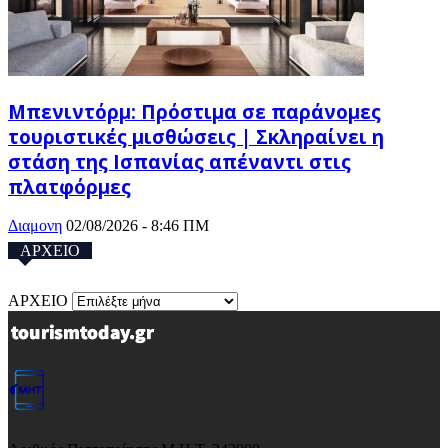
Μπενιντόρμ: Πρόστιμα σε παράνομες
τουριστικές μισθώσεις | Σκληραίνει η
στάση της Ισπανίας απέναντι στις
πλατφόρμες
Διαμονη
02/08/2026 - 8:46 ΠΜ
ΑΡΧΕΙΟ
ΑΡΧΕΙΟ