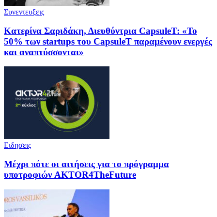
Συνεντευξεις
Κατερίνα Σαριδάκη, Διευθύντρια CapsuleT: «Το
50% των startups του CapsuleT παραμένουν ενεργές
και αναπτύσσονται»
Ειδησεις
Μέχρι πότε οι αιτήσεις για το πρόγραμμα
υποτροφιών AKTOR4TheFuture