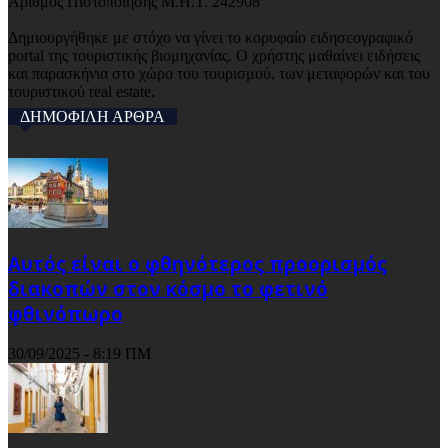
Αριθμός Πιστοποίησης Μ.Η.Τ. 242908
Δημιουργήθηκε με στόχο να γίνει το κορυφαίο ειδησεογραφικό
portal της τουριστικής βιομηχανίας. Ο χρήστης μαθαίνει ειδήσεις
και παρασκήνια στο χώρο του τουρισμού, των μεταφορών και του
τουριστικού real estate.
ΔΗΜΟΦΙΛΗ ΑΡΘΡΑ
Αυτός είναι ο φθηνότερος προορισμός
διακοπών στον κόσμο το φετινό
φθινόπωρο
30/09/2025 - 8:19 ΠΜ