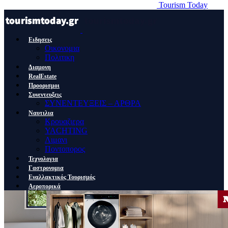
Tourism Today
Ειδησεις
Οικονομια
Πολιτικη
Διαμονη
RealEstate
Προορισμοι
Συνεντευξεις
ΣΥΝΕΝΤΕΥΞΕΙΣ – ΑΡΘΡΑ
Ναυτιλια
Κρουαζιερα
YACHTING
Λιμανι
Ποντοπορος
Τεχνολογια
Γαστρονομια
Εναλλακτικός Τουρισμός
Αεροπορικά