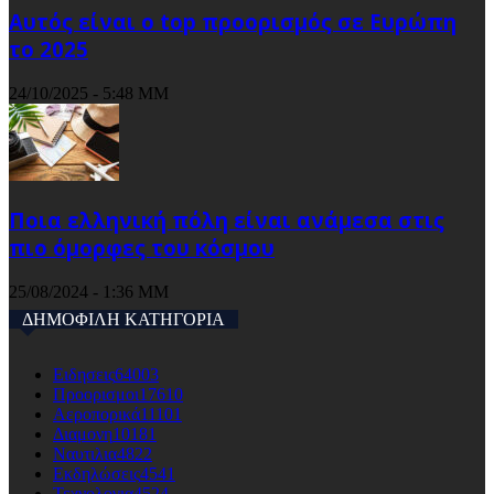
Αυτός είναι ο top προορισμός σε Ευρώπη
το 2025
24/10/2025 - 5:48 ΜΜ
Ποια ελληνική πόλη είναι ανάμεσα στις
πιο όμορφες του κόσμου
25/08/2024 - 1:36 ΜΜ
ΔΗΜΟΦΙΛΗ ΚΑΤΗΓΟΡΙΑ
Ειδησεις
64003
Προορισμοι
17610
Αεροπορικά
11101
Διαμονη
10181
Ναυτιλια
4822
Εκδηλώσεις
4541
Τεχνολογια
4524