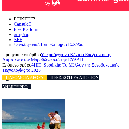
ΕΤΙΚΕΤΕΣ
CapsuleT
Idea Platform
αιτήσεις
ΞΕΕ
Ξενοδοχειακό Επιμεληρήριο Ελλάδας
Προηγούμενο άρθρο
Υπερσύγχρονο Κέντρο Επεξεργασίας
Λυμάτων στον Μαραθώνα από την ΕΥΔΑΠ
Επόμενο άρθρο
#HIT_Spotlight: Το Μέλλον της Ξενοδοχειακής
Τεχνολογίας το 2025
ΠΑΡΟΜΟΙΑ ΑΡΘΡΑ
ΠΕΡΙΣΣΟΤΕΡΑ ΑΠΟ ΤΟΝ
ΔΗΜΙΟΥΡΓΟ