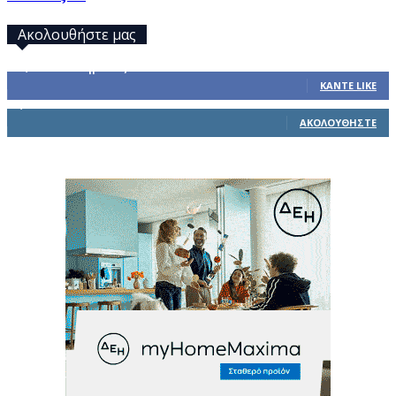
Ακολουθήστε μας
32,793
Υποστηρικτές
ΚΆΝΤΕ LIKE
1,914
Ακόλουθοι
ΑΚΟΛΟΥΘΉΣΤΕ