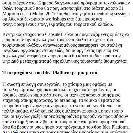
συμμετέχουν στο 12ημερο διαγωνιστικό πρόγραμμα τεχνολογικών
ιδεών τουρισμού που θα πραγματοποιηθεί στο διάστημα από 31
Μαρτίου έως 6 Μαΐου 2025 και θα είναι γεμάτο mentoring sessions,
ομιλίες και ξεχωριστά workshops από έμπειρους και
αναγνωρισμένους επαγγελματίες του τουριστικού κλάδου.
Κεντρικός στόχος του CapsuleT είναι οι διαγωνιζόμενες ομάδες να
ωριμάσουν την τεχνολογική τους ιδέα δίπλα σε ηγέτες του
τουριστικού κλάδου, αναγνωρισμένους startuppers και στελέχη
μεγάλων οργανισμών/εταιρειών, δημιουργώντας την επόμενη
τεχνολογική νεοφυή επιχείρηση που θα κάνει τη διαφορά στον
ψηφιακό μετασχηματισμό της ελληνικής τουριστικής βιομηχανίας.
Το περιεχόμενο του Idea Platform με μια ματιά
Η σωστή επιλογή συνεργατών, το χτίσιμο μιας ομάδας με
συμπληρωματικά χαρακτηριστικά, η σχεδίαση προϊόντος, οι
βασικές αρχές χρηματοδότησης, οι τεχνικές παρουσίασης μιας
επιχειρηματικής πρότασης, το branding, τα νομικά θέματα που
αφορούν στην έναρξη επιχείρησης, τα νεότερα travel trends και
πολλά ακόμα, αλλά και ειδικές ομιλίες αναφορικά με τον τρόπο
που οι τεχνολογικές υπηρεσίες/προϊόντα μπορούν να προωθήσουν
και να στηρίξουν τον βιώσιμο τουρισμό είναι μόνο ορισμένα από
όσα θα βρουν οι υποψήφιοι στο πρόγραμμα του 6ου Idea Platform.
Δες
εδώ
αναλυτικά σε ποιες κατηγορίες μπορείς να συμμετάσχεις.