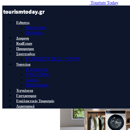
Tourism Today
Ειδησεις
Οικονομια
Πολιτικη
Διαμονη
RealEstate
Προορισμοι
Συνεντευξεις
ΣΥΝΕΝΤΕΥΞΕΙΣ – ΑΡΘΡΑ
Ναυτιλια
Κρουαζιερα
YACHTING
Λιμανι
Ποντοπορος
Τεχνολογια
Γαστρονομια
Εναλλακτικός Τουρισμός
Αεροπορικά