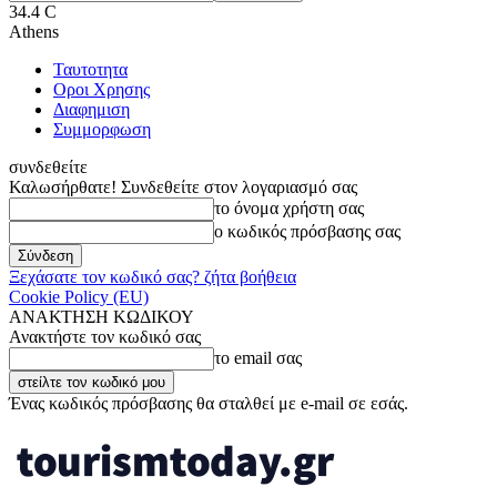
34.4
C
Athens
Ταυτοτητα
Οροι Χρησης
Διαφημιση
Συμμορφωση
συνδεθείτε
Καλωσήρθατε! Συνδεθείτε στον λογαριασμό σας
το όνομα χρήστη σας
ο κωδικός πρόσβασης σας
Ξεχάσατε τον κωδικό σας? ζήτα βοήθεια
Cookie Policy (EU)
ΑΝΑΚΤΗΣΗ ΚΩΔΙΚΟΥ
Ανακτήστε τον κωδικό σας
το email σας
Ένας κωδικός πρόσβασης θα σταλθεί με e-mail σε εσάς.