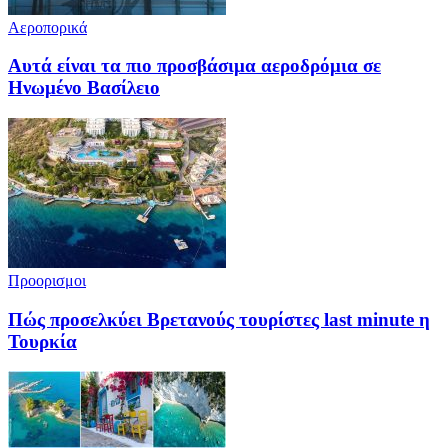
Αεροπορικά
Αυτά είναι τα πιο προσβάσιμα αεροδρόμια σε
Ηνωμένο Βασίλειο
Προορισμοι
Πώς προσελκύει Βρετανούς τουρίστες last minute η
Τουρκία