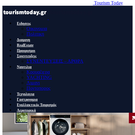
Tourism Today
Ειδησεις
Οικονομια
Πολιτικη
Διαμονη
RealEstate
Προορισμοι
Συνεντευξεις
ΣΥΝΕΝΤΕΥΞΕΙΣ – ΑΡΘΡΑ
Ναυτιλια
Κρουαζιερα
YACHTING
Λιμανι
Ποντοπορος
Τεχνολογια
Γαστρονομια
Εναλλακτικός Τουρισμός
Αεροπορικά