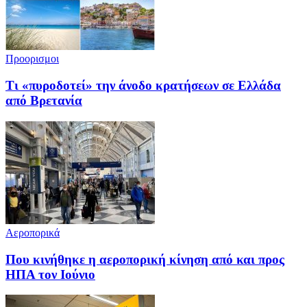
Προορισμοι
Τι «πυροδοτεί» την άνοδο κρατήσεων σε Ελλάδα
από Βρετανία
Αεροπορικά
Που κινήθηκε η αεροπορική κίνηση από και προς
ΗΠΑ τον Ιούνιο