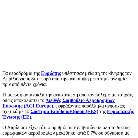
Τα αεροδρόμια της
Ευρώπης
υπέστησαν μείωση της κίνησης τον
Απρίλιο για πρώτη φορά από την ανάκαμψη μετά την πανδημία
πριν από πέντε χρόνια.
Η μείωση αντανακλά την αναστάτωση από τον πόλεμο με το Ιράν,
όπως αποκαλύπτει το
Διεθνές Συμβούλιο Αεροδρομίων
Ευρώπης (ACI Europe)
, εκφράζοντας παράλληλα ανησυχίες
σχετικά με το
Σύστημα Εισόδου/Εξόδου (EES)
της
Ευρωπαϊκής
Ένωσης (ΕΕ)
.
Ο Απρίλιος δείχνει ότι ο αριθμός των επιβατών σε όλο το δίκτυο
ευρωπαϊκών αεροδρομίων μειώθηκε κατά 0,7% σε σύγκριση με