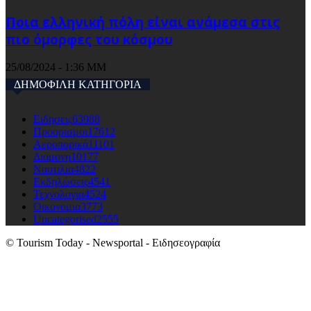
Ποια ελληνική πόλη είναι ανάμεσα στις
πιο όμορφες του κόσμου
25/08/2024 - 1:36 ΜΜ
ΔΗΜΟΦΙΛΗ ΚΑΤΗΓΟΡΙΑ
Ειδησεις
63988
Προορισμοι
17612
Αεροπορικά
11101
Διαμονη
10177
Ναυτιλια
4822
Εκδηλώσεις
4541
Τεχνολογια
4524
Οικονομια
3773
Uncategorised
2555
© Tourism Today - Newsportal - Ειδησεογραφία