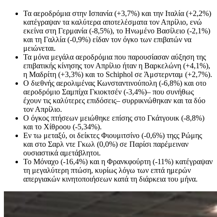
Τα αεροδρόμια στην Ισπανία (+3,7%) και την Ιταλία (+2,2%)
κατέγραψαν τα καλύτερα αποτελέσματα τον Απρίλιο, ενώ
εκείνα στη Γερμανία (-8,5%), το Ηνωμένο Βασίλειο (-2,1%)
και τη Γαλλία (-0,9%) είδαν τον όγκο των επιβατών να
μειώνεται.
Τα μόνα μεγάλα αεροδρόμια που παρουσίασαν αύξηση της
επιβατικής κίνησης τον Απρίλιο ήταν η Βαρκελώνη (+4,1%),
η Μαδρίτη (+3,3%) και το Schiphol σε Άμστερνταμ (+2,7%).
Ο διεθνής αερολιμένας Κωνσταντινούπολη (-6,8%) και οτο
αεροδρόμιο Σαμπίχα Γκιοκτσέν (-3,4%)– που συνήθως
έχουν τις καλύτερες επιδόσεις– συρρικνώθηκαν και τα δύο
τον Απρίλιο.
Ο όγκος πτήσεων μειώθηκε επίσης στο Γκάτγουικ (-8,8%)
και το Χίθροου (-5,34%).
Εν τω μεταξύ, οι δείκτες Φιουμιτσίνο (-0,6%) τηςς Ρώμης
και στο Σαρλ ντε Γκωλ (0,0%) σε Παρίσι παρέμειναν
ουσιαστικά αμετάβλητοι.
Το Μόναχο (-16,4%) και η Φρανκφούρτη (-11%) κατέγραψαν
τη μεγαλύτερη πτώση, κυρίως λόγω των επτά ημερών
απεργιακών κινητοποιήσεων κατά τη διάρκεια του μήνα.