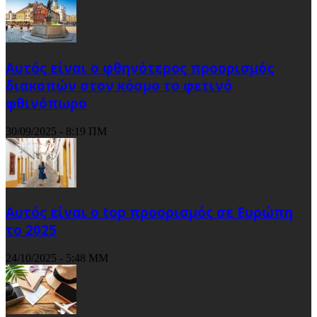
Αυτός είναι ο φθηνότερος προορισμός
διακοπών στον κόσμο το φετινό
φθινόπωρο
30/09/2025 - 8:19 ΠΜ
Αυτός είναι ο top προορισμός σε Ευρώπη
το 2025
24/10/2025 - 5:48 ΜΜ