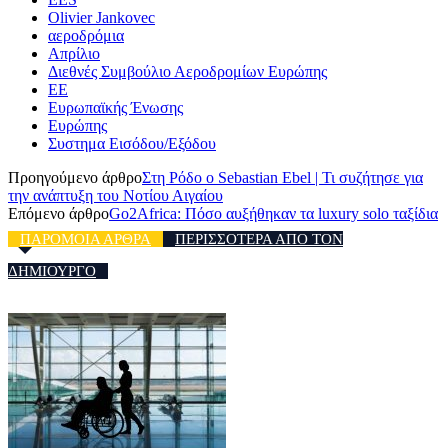
Olivier Jankovec
αεροδρόμια
Απρίλιο
Διεθνές Συμβούλιο Αεροδρομίων Ευρώπης
ΕΕ
Ευρωπαϊκής Ένωσης
Ευρώπης
Συστημα Εισόδου/Εξόδου
Προηγούμενο άρθρο
Στη Ρόδο ο Sebastian Ebel | Τι συζήτησε για
την ανάπτυξη του Νοτίου Αιγαίου
Επόμενο άρθρο
Go2Africa: Πόσο αυξήθηκαν τα luxury solo ταξίδια
ΠΑΡΟΜΟΙΑ ΑΡΘΡΑ
ΠΕΡΙΣΣΟΤΕΡΑ ΑΠΟ ΤΟΝ
ΔΗΜΙΟΥΡΓΟ