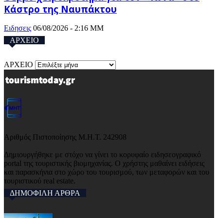
Κάστρο της Ναυπάκτου
Ειδησεις
06/08/2026 - 2:16 ΜΜ
ΑΡΧΕΙΟ
ΑΡΧΕΙΟ
Αριθμός Πιστοποίησης Μ.Η.Τ. 242908
Δημιουργήθηκε με στόχο να γίνει το κορυφαίο ειδησεογραφικό
portal της τουριστικής βιομηχανίας. Ο χρήστης μαθαίνει ειδήσεις
και παρασκήνια στο χώρο του τουρισμού, των μεταφορών και του
τουριστικού real estate.
ΔΗΜΟΦΙΛΗ ΑΡΘΡΑ