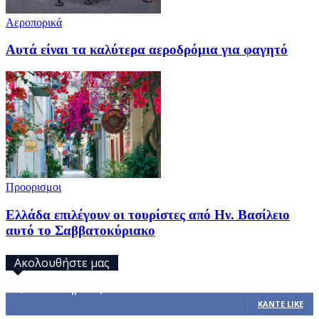
Αεροπορικά
Αυτά είναι τα καλύτερα αεροδρόμια για φαγητό
Προορισμοι
Ελλάδα επιλέγουν οι τουρίστες από Ην. Βασίλειο
αυτό το Σαββατοκύριακο
Ακολουθήστε μας
32,793
Υποστηρικτές
ΚΆΝΤΕ LIKE