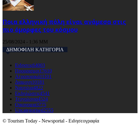
Ποια ελληνική πόλη είναι ανάμεσα στις
πιο όμορφες του κόσμου
25/08/2024 - 1:36 ΜΜ
ΔΗΜΟΦΙΛΗ ΚΑΤΗΓΟΡΙΑ
Ειδησεις
64003
Προορισμοι
17610
Αεροπορικά
11101
Διαμονη
10181
Ναυτιλια
4822
Εκδηλώσεις
4541
Τεχνολογια
4524
Οικονομια
3775
Uncategorised
2555
© Tourism Today - Newsportal - Ειδησεογραφία