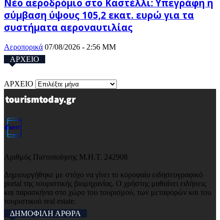
Νέο αεροδρόμιο στο Καστέλλι: Υπεγράφη η
σύμβαση ύψους 105,2 εκατ. ευρώ για τα
συστήματα αεροναυτιλίας
Αεροπορικά
07/08/2026 - 2:56 ΜΜ
ΑΡΧΕΙΟ
ΑΡΧΕΙΟ
Αριθμός Πιστοποίησης Μ.Η.Τ. 242908
Δημιουργήθηκε με στόχο να γίνει το κορυφαίο ειδησεογραφικό
portal της τουριστικής βιομηχανίας. Ο χρήστης μαθαίνει ειδήσεις
και παρασκήνια στο χώρο του τουρισμού, των μεταφορών και του
τουριστικού real estate.
ΔΗΜΟΦΙΛΗ ΑΡΘΡΑ