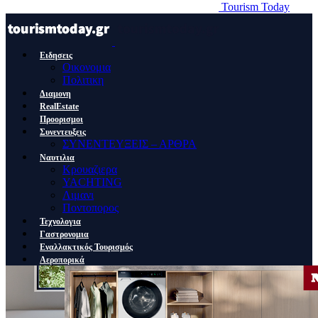
Tourism Today
Ειδησεις
Οικονομια
Πολιτικη
Διαμονη
RealEstate
Προορισμοι
Συνεντευξεις
ΣΥΝΕΝΤΕΥΞΕΙΣ – ΑΡΘΡΑ
Ναυτιλια
Κρουαζιερα
YACHTING
Λιμανι
Ποντοπορος
Τεχνολογια
Γαστρονομια
Εναλλακτικός Τουρισμός
Αεροπορικά