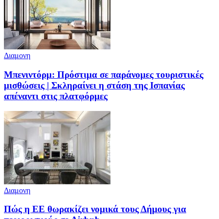
Διαμονη
Μπενιντόρμ: Πρόστιμα σε παράνομες τουριστικές
μισθώσεις | Σκληραίνει η στάση της Ισπανίας
απέναντι στις πλατφόρμες
Διαμονη
Πώς η ΕΕ θωρακίζει νομικά τους Δήμους για