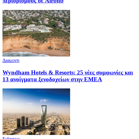
περιορισμούς σε Airbnb
Διαμονη
Wyndham Hotels & Resorts: 25 νέες συμφωνίες και
13 ανοίγματα ξενοδοχείων στην EMEΑ
Ειδησεις