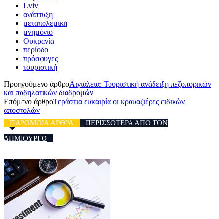
Lviv
ανάπτυξη
μεταπολεμική
μνημόνιο
Ουκρανία
περίοδο
πρόσφυγες
τουριστική
Προηγούμενο άρθρο
Αιγιάλεια: Τουριστική ανάδειξη πεζοπορικών
και ποδηλατικών διαδρομών
Επόμενο άρθρο
Τεράστια ευκαιρία οι κρουαζιέρες ειδικών
αποστολών
ΠΑΡΟΜΟΙΑ ΑΡΘΡΑ
ΠΕΡΙΣΣΟΤΕΡΑ ΑΠΟ ΤΟΝ
ΔΗΜΙΟΥΡΓΟ