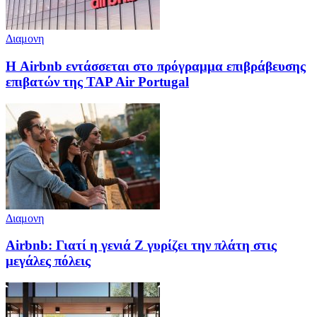
Διαμονη
Η Airbnb εντάσσεται στο πρόγραμμα επιβράβευσης
επιβατών της TAP Air Portugal
Διαμονη
Airbnb: Γιατί η γενιά Z γυρίζει την πλάτη στις
μεγάλες πόλεις