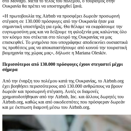
στο Μόναχο. Μετά το τέλος του πολέμου, ο τουρισμός στην
Ουκρανία θα πρέπει να υποστηριχθεί ξανά.
«Η πρωτοβουλία της Airbnb να προσφέρει δωρεάν προσωρινή
στέγαση σε 130.000 πρόσφυγες από την Ουκρανία ήταν μια
σημαντική υποστήριξη για εμάς. Θα θέλαμε να εκφράσουμε την
ευγνωμοσύνη μας και να δείξουμε τη φιλοξενία μας καλώντας όλο
τον κόσμο που στέκεται στο πλευρό της Ουκρανίας να μας
επισκεφθεί. Το μνημόνιο που υπογράφηκε αποδεικνύει ουσιαστικά
τις προθέσεις μας να αποκαταστήσουμε από κοινού την τουριστική
βιομηχανία της χώρας μας», δήλωσε η Mariana Oleskiv.
Περισσότεροι από 130.000 πρόσφυγες έχουν στεγαστεί μέχρι
σήμερα
Από την έναρξη του πολέμου κατά της Ουκρανίας, το Airbnb.org
έχει βοηθήσει περισσότερους από 130.000 ανθρώπους να βρουν
δωρεάν και προσωρινή στέγαση. Αυτές οι διαμονές
χρηματοδοτήθηκαν από την Airbnb, Inc. και άλλους δωρητές του
Airbnb.org, καθώς και από οικοδεσπότες που πρόσφεραν δωρεάν
και με έκπτωση διαμονή μέσω του Airbnb.org.