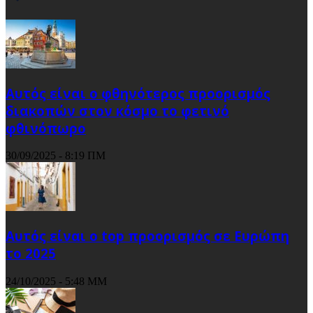
Αυτός είναι ο φθηνότερος προορισμός
διακοπών στον κόσμο το φετινό
φθινόπωρο
30/09/2025 - 8:19 ΠΜ
Αυτός είναι ο top προορισμός σε Ευρώπη
το 2025
24/10/2025 - 5:48 ΜΜ