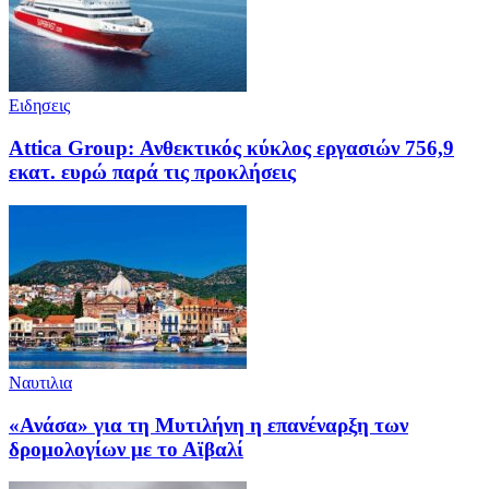
Ειδησεις
Attica Group: Ανθεκτικός κύκλος εργασιών 756,9
εκατ. ευρώ παρά τις προκλήσεις
Ναυτιλια
«Ανάσα» για τη Μυτιλήνη η επανέναρξη των
δρομολογίων με το Αϊβαλί