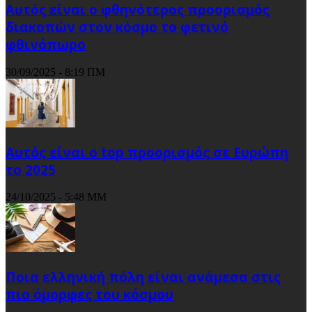
Αυτός είναι ο φθηνότερος προορισμός
διακοπών στον κόσμο το φετινό
φθινόπωρο
30/09/2025 - 8:19 ΠΜ
Αυτός είναι ο top προορισμός σε Ευρώπη
το 2025
24/10/2025 - 5:48 ΜΜ
Ποια ελληνική πόλη είναι ανάμεσα στις
πιο όμορφες του κόσμου