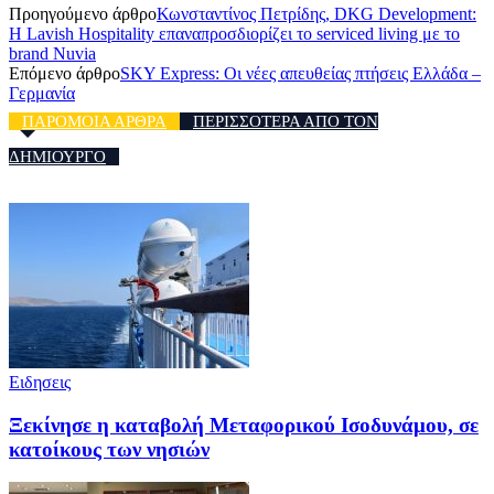
Προηγούμενο άρθρο
Κωνσταντίνος Πετρίδης, DKG Development:
H Lavish Hospitality επαναπροσδιορίζει το serviced living με το
brand Nuvia
Επόμενο άρθρο
SKY Express: Οι νέες απευθείας πτήσεις Ελλάδα –
Γερμανία
ΠΑΡΟΜΟΙΑ ΑΡΘΡΑ
ΠΕΡΙΣΣΟΤΕΡΑ ΑΠΟ ΤΟΝ
ΔΗΜΙΟΥΡΓΟ
Ειδησεις
Ξεκίνησε η καταβολή Μεταφορικού Ισοδυνάμου, σε
κατοίκους των νησιών