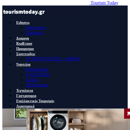
Tourism Today
Ειδησεις
Οικονομια
Πολιτικη
Διαμονη
RealEstate
Προορισμοι
Συνεντευξεις
ΣΥΝΕΝΤΕΥΞΕΙΣ – ΑΡΘΡΑ
Ναυτιλια
Κρουαζιερα
YACHTING
Λιμανι
Ποντοπορος
Τεχνολογια
Γαστρονομια
Εναλλακτικός Τουρισμός
Αεροπορικά