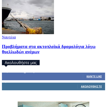
Ναυτιλια
Προβλήματα στα ακτοπλοϊκά δρομολόγια λόγω
θυελλωδών ανέμων
Ακολουθήστε μας
32,793
Υποστηρικτές
ΚΆΝΤΕ LIKE
1,914
Ακόλουθοι
ΑΚΟΛΟΥΘΉΣΤΕ