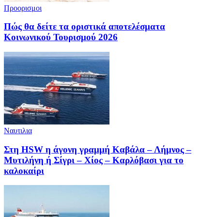
Προορισμοι
Πώς θα δείτε τα οριστικά αποτελέσματα
Κοινωνικού Τουρισμού 2026
Ναυτιλια
Στη HSW η άγονη γραμμή Καβάλα – Λήμνος –
Μυτιλήνη ή Σίγρι – Χίος – Καρλόβασι για το
καλοκαίρι