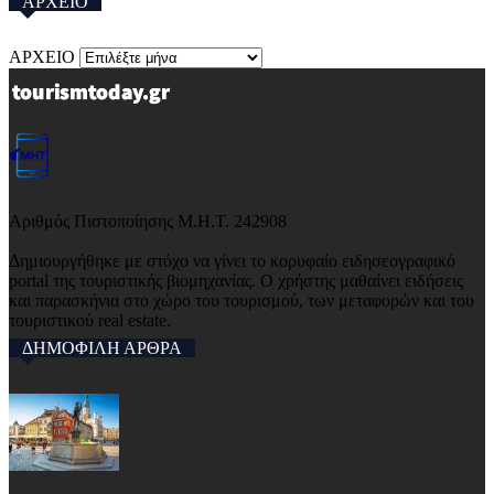
ΑΡΧΕΙΟ
ΑΡΧΕΙΟ
Αριθμός Πιστοποίησης Μ.Η.Τ. 242908
Δημιουργήθηκε με στόχο να γίνει το κορυφαίο ειδησεογραφικό
portal της τουριστικής βιομηχανίας. Ο χρήστης μαθαίνει ειδήσεις
και παρασκήνια στο χώρο του τουρισμού, των μεταφορών και του
τουριστικού real estate.
ΔΗΜΟΦΙΛΗ ΑΡΘΡΑ