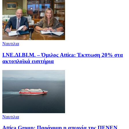
Ναυτιλια
Ι.ΝΕ.ΔΙ.ΒΙ.Μ. – Όμιλος Attica: Έκπτωση 20% στα
ακτοπλοϊκά εισιτήρια
Ναυτιλια
Attica Group: Παράνομη η απεργία της ΠΕΝΕΝ