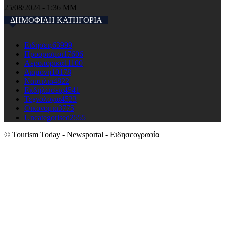
25/08/2024 - 1:36 ΜΜ
ΔΗΜΟΦΙΛΗ ΚΑΤΗΓΟΡΙΑ
Ειδησεις
63999
Προορισμοι
17606
Αεροπορικά
11100
Διαμονη
10178
Ναυτιλια
4822
Εκδηλώσεις
4541
Τεχνολογια
4523
Οικονομια
3775
Uncategorised
2555
© Tourism Today - Newsportal - Ειδησεογραφία