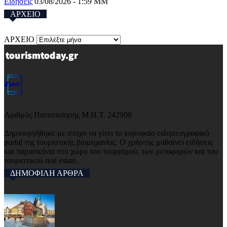
Ειδησεις
03/08/2026 - 1:59 ΜΜ
ΑΡΧΕΙΟ
ΑΡΧΕΙΟ
Αριθμός Πιστοποίησης Μ.Η.Τ. 242908
Δημιουργήθηκε με στόχο να γίνει το κορυφαίο ειδησεογραφικό
portal της τουριστικής βιομηχανίας. Ο χρήστης μαθαίνει ειδήσεις
και παρασκήνια στο χώρο του τουρισμού, των μεταφορών και του
τουριστικού real estate.
ΔΗΜΟΦΙΛΗ ΑΡΘΡΑ