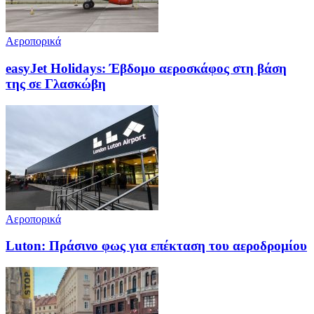
Αεροπορικά
easyJet Holidays: Έβδομο αεροσκάφος στη βάση
της σε Γλασκώβη
Αεροπορικά
Luton: Πράσινο φως για επέκταση του αεροδρομίου