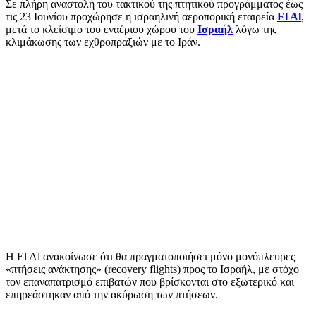
Σε πλήρη αναστολή του τακτικού της πτητικού προγράμματος έως
τις 23 Ιουνίου προχώρησε η ισραηλινή αεροπορική εταιρεία
El Al
,
μετά το κλείσιμο του εναέριου χώρου του
Ισραήλ
λόγω της
κλιμάκωσης των εχθροπραξιών με το Ιράν.
Η El Al ανακοίνωσε ότι θα πραγματοποιήσει μόνο μονόπλευρες
«πτήσεις ανάκτησης» (recovery flights) προς το Ισραήλ, με στόχο
τον επαναπατρισμό επιβατών που βρίσκονται στο εξωτερικό και
επηρεάστηκαν από την ακύρωση των πτήσεων.