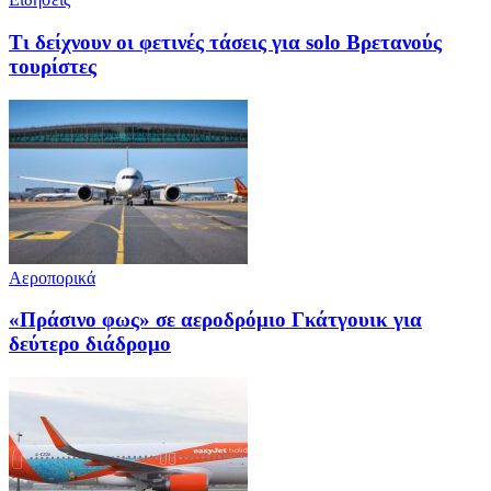
Τι δείχνουν οι φετινές τάσεις για solo Βρετανούς
τουρίστες
Αεροπορικά
«Πράσινο φως» σε αεροδρόμιο Γκάτγουικ για
δεύτερο διάδρομο