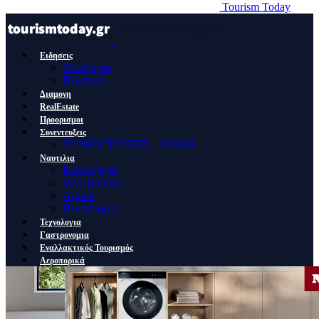
Tourism Today
Ειδησεις
Οικονομια
Πολιτικη
Διαμονη
RealEstate
Προορισμοι
Συνεντευξεις
ΣΥΝΕΝΤΕΥΞΕΙΣ – ΑΡΘΡΑ
Ναυτιλια
Κρουαζιερα
YACHTING
Λιμανι
Ποντοπορος
Τεχνολογια
Γαστρονομια
Εναλλακτικός Τουρισμός
Αεροπορικά