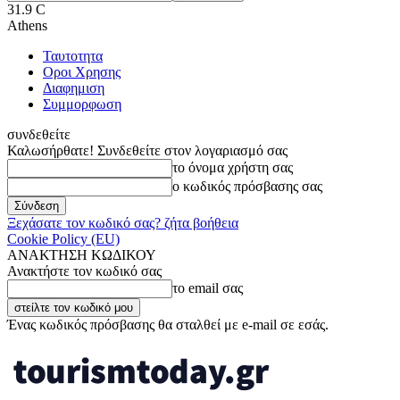
31.9
C
Athens
Ταυτοτητα
Οροι Χρησης
Διαφημιση
Συμμορφωση
συνδεθείτε
Καλωσήρθατε! Συνδεθείτε στον λογαριασμό σας
το όνομα χρήστη σας
ο κωδικός πρόσβασης σας
Ξεχάσατε τον κωδικό σας? ζήτα βοήθεια
Cookie Policy (EU)
ΑΝΑΚΤΗΣΗ ΚΩΔΙΚΟΥ
Ανακτήστε τον κωδικό σας
το email σας
Ένας κωδικός πρόσβασης θα σταλθεί με e-mail σε εσάς.