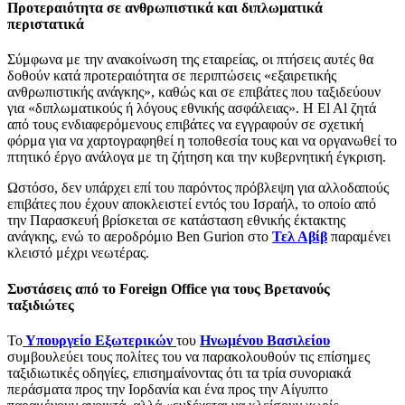
Προτεραιότητα σε ανθρωπιστικά και διπλωματικά
περιστατικά
Σύμφωνα με την ανακοίνωση της εταιρείας, οι πτήσεις αυτές θα
δοθούν κατά προτεραιότητα σε περιπτώσεις «εξαιρετικής
ανθρωπιστικής ανάγκης», καθώς και σε επιβάτες που ταξιδεύουν
για «διπλωματικούς ή λόγους εθνικής ασφάλειας». Η El Al ζητά
από τους ενδιαφερόμενους επιβάτες να εγγραφούν σε σχετική
φόρμα για να χαρτογραφηθεί η τοποθεσία τους και να οργανωθεί το
πτητικό έργο ανάλογα με τη ζήτηση και την κυβερνητική έγκριση.
Ωστόσο, δεν υπάρχει επί του παρόντος πρόβλεψη για αλλοδαπούς
επιβάτες που έχουν αποκλειστεί εντός του Ισραήλ, το οποίο από
την Παρασκευή βρίσκεται σε κατάσταση εθνικής έκτακτης
ανάγκης, ενώ το αεροδρόμιο Ben Gurion στο
Τελ Αβίβ
παραμένει
κλειστό μέχρι νεωτέρας.
Συστάσεις από το Foreign Office για τους Βρετανούς
ταξιδιώτες
Το
Υπουργείο Εξωτερικών
του
Ηνωμένου Βασιλείου
συμβουλεύει τους πολίτες του να παρακολουθούν τις επίσημες
ταξιδιωτικές οδηγίες, επισημαίνοντας ότι τα τρία συνοριακά
περάσματα προς την Ιορδανία και ένα προς την Αίγυπτο