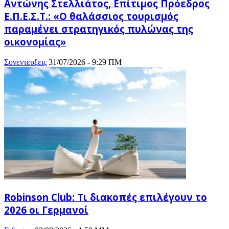
Αντώνης Στελλιάτος, Επίτιμος Πρόεδρος
Ε.Π.Ε.Σ.Τ.: «Ο θαλάσσιος τουρισμός
παραμένει στρατηγικός πυλώνας της
οικονομίας»
Συνεντευξεις
31/07/2026 - 9:29 ΠΜ
Robinson Club: Τι διακοπές επιλέγουν το
2026 οι Γερμανοί