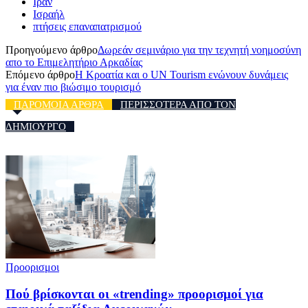
Ιράν
Ισραήλ
πτήσεις επαναπατρισμού
Προηγούμενο άρθρο
Δωρεάν σεμινάριο για την τεχνητή νοημοσύνη
απο το Επιμελητήριο Αρκαδίας
Επόμενο άρθρο
Η Κροατία και ο UN Tourism ενώνουν δυνάμεις
για έναν πιο βιώσιμο τουρισμό
ΠΑΡΟΜΟΙΑ ΑΡΘΡΑ
ΠΕΡΙΣΣΟΤΕΡΑ ΑΠΟ ΤΟΝ
ΔΗΜΙΟΥΡΓΟ
Προορισμοι
Πού βρίσκονται οι «trending» προορισμοί για