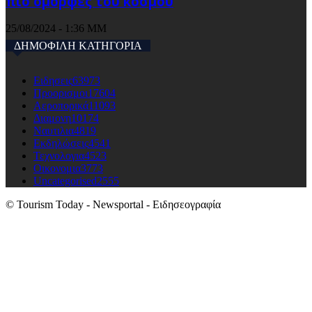
πιο όμορφες του κόσμου
25/08/2024 - 1:36 ΜΜ
ΔΗΜΟΦΙΛΗ ΚΑΤΗΓΟΡΙΑ
Ειδησεις
63973
Προορισμοι
17604
Αεροπορικά
11093
Διαμονη
10174
Ναυτιλια
4819
Εκδηλώσεις
4541
Τεχνολογια
4523
Οικονομια
3773
Uncategorised
2555
© Tourism Today - Newsportal - Ειδησεογραφία