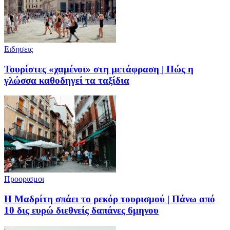
Ειδησεις
Τουρίστες «χαμένοι» στη μετάφραση | Πώς η
γλώσσα καθοδηγεί τα ταξίδια
Προορισμοι
Η Μαδρίτη σπάει το ρεκόρ τουρισμού | Πάνω από
10 δις ευρώ διεθνείς δαπάνες 6μηνου