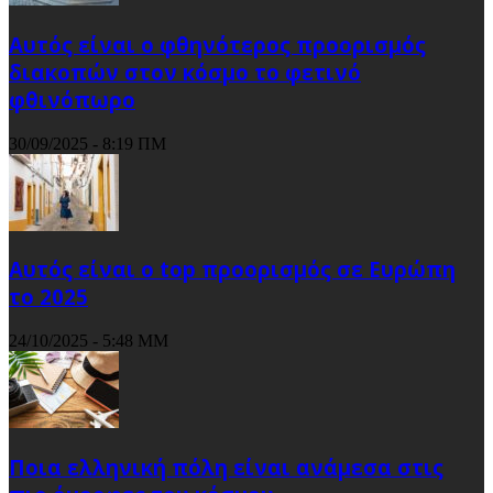
Αυτός είναι ο φθηνότερος προορισμός
διακοπών στον κόσμο το φετινό
φθινόπωρο
30/09/2025 - 8:19 ΠΜ
Αυτός είναι ο top προορισμός σε Ευρώπη
το 2025
24/10/2025 - 5:48 ΜΜ
Ποια ελληνική πόλη είναι ανάμεσα στις