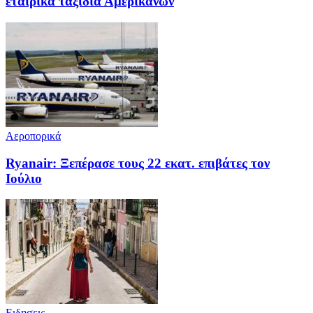
εταιρικά ταξίδια Αμερικανών
Αεροπορικά
Ryanair: Ξεπέρασε τους 22 εκατ. επιβάτες τον
Ιούλιο
Ειδησεις