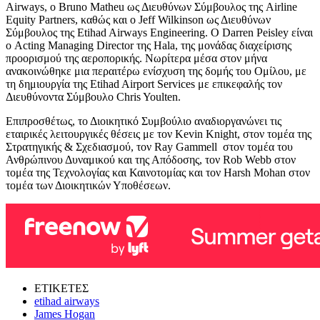
Airways, ο Bruno Matheu ως Διευθύνων Σύμβουλος της Airline
Equity Partners, καθώς και ο Jeff Wilkinson ως Διευθύνων
Σύμβουλος της Etihad Airways Engineering. Ο Darren Peisley είναι
ο Acting Managing Director της Hala, της μονάδας διαχείρισης
προορισμού της αεροπορικής. Νωρίτερα μέσα στον μήνα
ανακοινώθηκε μια περαιτέρω ενίσχυση της δομής του Ομίλου, με
τη δημιουργία της Etihad Airport Services με επικεφαλής τον
Διευθύνοντα Σύμβουλο Chris Youlten.
Επιπροσθέτως, το Διοικητικό Συμβούλιο αναδιοργανώνει τις
εταιρικές λειτουργικές θέσεις με τον Kevin Knight, στον τομέα της
Στρατηγικής & Σχεδιασμού, τον Ray Gammell στον τομέα του
Ανθρώπινου Δυναμικού και της Απόδοσης, τον Rob Webb στον
τομέα της Τεχνολογίας και Καινοτομίας και τον Harsh Mohan στον
τομέα των Διοικητικών Υποθέσεων.
ΕΤΙΚΕΤΕΣ
etihad airways
James Hogan