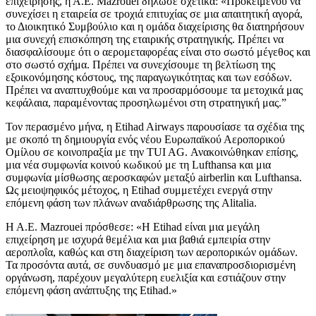
επιχείρησης, η Α.Ε. Mazrouei δήλωσε σχετικά: «Προκειμένου να
συνεχίσει η εταιρεία σε τροχιά επιτυχίας σε μια απαιτητική αγορά,
το Διοικητικό Συμβούλιο και η ομάδα διαχείρισης θα διατηρήσουν
μια συνεχή επισκόπηση της εταιρικής στρατηγικής. Πρέπει να
διασφαλίσουμε ότι ο αερομεταφορέας είναι στο σωστό μέγεθος και
στο σωστό σχήμα. Πρέπει να συνεχίσουμε τη βελτίωση της
εξοικονόμησης κόστους, της παραγωγικότητας και των εσόδων.
Πρέπει να αναπτυχθούμε και να προσαρμόσουμε τα μετοχικά μας
κεφάλαια, παραμένοντας προσηλωμένοι στη στρατηγική μας.”
Τον περασμένο μήνα, η Etihad Airways παρουσίασε τα σχέδια της
με σκοπό τη δημιουργία ενός νέου Ευρωπαϊκού Αεροπορικού
Ομίλου σε κοινοπραξία με την TUI AG. Ανακοινώθηκαν επίσης,
μια νέα συμφωνία κοινού κωδικού με τη Lufthansa και μια
συμφωνία μίσθωσης αεροσκαφών μεταξύ airberlin και Lufthansa.
Ως μειοψηφικός μέτοχος, η Etihad συμμετέχει ενεργά στην
επόμενη φάση των πλάνων αναδιάρθρωσης της Alitalia.
Η Α.Ε. Mazrouei πρόσθεσε: «Η Etihad είναι μια μεγάλη
επιχείρηση με ισχυρά θεμέλια και μια βαθιά εμπειρία στην
αεροπλοΐα, καθώς και στη διαχείριση των αεροπορικών ομάδων.
Τα προσόντα αυτά, σε συνδυασμό με μια επαναπροσδιορισμένη
οργάνωση, παρέχουν μεγαλύτερη ευελιξία και εστιάζουν στην
επόμενη φάση ανάπτυξης της Etihad.»