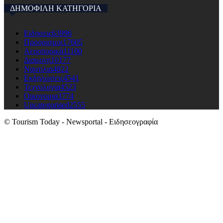
ΔΗΜΟΦΙΛΗ ΚΑΤΗΓΟΡΙΑ
Ειδησεις
63996
Προορισμοι
17605
Αεροπορικά
11100
Διαμονη
10177
Ναυτιλια
4822
Εκδηλώσεις
4541
Τεχνολογια
4523
Οικονομια
3774
Uncategorised
2555
© Tourism Today - Newsportal - Ειδησεογραφία