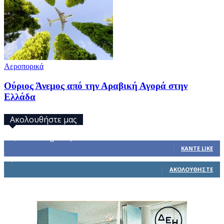
Αεροπορικά
Ούριος Άνεμος από την Αραβική Αγορά στην
Ελλάδα
Ακολουθήστε μας
32,793
Υποστηρικτές
ΚΆΝΤΕ LIKE
1,914
Ακόλουθοι
ΑΚΟΛΟΥΘΉΣΤΕ