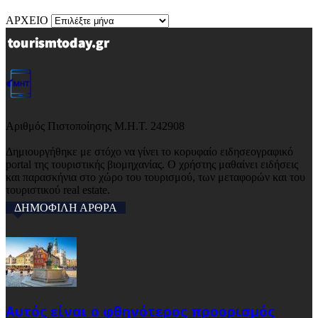
ΑΡΧΕΙΟ
Αριθμός Πιστοποίησης Μ.Η.Τ. 242908
Δημιουργήθηκε με στόχο να γίνει το κορυφαίο ειδησεογραφικό
portal της τουριστικής βιομηχανίας. Ο χρήστης μαθαίνει ειδήσεις
και παρασκήνια στο χώρο του τουρισμού, των μεταφορών και του
τουριστικού real estate.
ΔΗΜΟΦΙΛΗ ΑΡΘΡΑ
Αυτός είναι ο φθηνότερος προορισμός