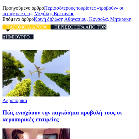
Προηγούμενο άρθρο
Περισσότερους τουρίστες «τραβούν» οι
περιφέρειες της Μεγάλης Βρετανίας
Επόμενο άρθρο
Κοινή δήλωση Αθανασίου, Κόνσολα, Μηταράκη⁩
ΠΑΡΟΜΟΙΑ ΑΡΘΡΑ
ΠΕΡΙΣΣΟΤΕΡΑ ΑΠΟ ΤΟΝ
ΔΗΜΙΟΥΡΓΟ
Αεροπορικά
Πώς ενισχύουν την παγκόσμια προβολή τους οι
αεροπορικές εταιρείες