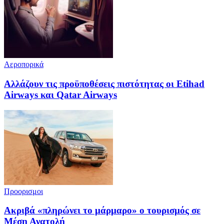
Αεροπορικά
Αλλάζουν τις προϋποθέσεις πιστότητας οι Etihad
Airways και Qatar Airways
Προορισμοι
Ακριβά «πληρώνει το μάρμαρο» ο τουρισμός σε
Μέση Ανατολή