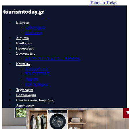
Tourism Today
Ειδησεις
Οικονομια
Πολιτικη
Διαμονη
RealEstate
Προορισμοι
Συνεντευξεις
ΣΥΝΕΝΤΕΥΞΕΙΣ – ΑΡΘΡΑ
Ναυτιλια
Κρουαζιερα
YACHTING
Λιμανι
Ποντοπορος
Τεχνολογια
Γαστρονομια
Εναλλακτικός Τουρισμός
Αεροπορικά