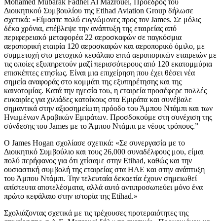
Mohamed Mubarak Fadhel Al Mazrouei, Πρόεδρος του
Διοικητικού Συμβουλίου της Etihad Aviation Group δήλωσε
σχετικά: «Είμαστε πολύ ευγνώμονες προς τον James. Σε μόλις
δέκα χρόνια, επέβλεψε την ανάπτυξη της εταιρείας από
περιφερειακό μεταφορέα 22 αεροσκαφών σε παγκόσμια
αεροπορική εταιρία 120 αεροσκαφών και αεροπορικό όμιλο, με
συμμετοχή στο μετοχικό κεφάλαιο επτά αεροπορικών εταιρειών με
τις οποίες εξυπηρετούν μαζί περισσότερους από 120 εκατομμύρια
επισκέπτες ετησίως. Είναι μια επιχείρηση που έχει θέσει νέα
σημεία αναφοράς στο κομμάτι της εξυπηρέτησης και της
καινοτομίας. Κατά την ηγεσία του, η εταιρεία προσέφερε πολλές
ευκαιρίες για χιλιάδες κατοίκους στα Εμιράτα και συνέβαλε
σημαντικά στην αξιοσημείωτη πρόοδο του Άμπου Ντάμπι και των
Ηνωμένων Αραβικών Εμιράτων. Προσδοκούμε στη συνέχιση της
σύνδεσης του James με το Άμπου Ντάμπι με νέους τρόπους.”
Ο James Hogan σχολίασε σχετικά: «Σε συνεργασία με το
Διοικητικό Συμβούλιο και τους 26,000 συναδέλφους μου, είμαι
πολύ περήφανος για ότι χτίσαμε στην Etihad, καθώς και την
ουσιαστική συμβολή της εταιρείας στα ΗΑΕ και στην ανάπτυξη
του Άμπου Ντάμπι. Την τελευταία δεκαετία έχουν σημειωθεί
απίστευτα αποτελέσματα, αλλά αυτό αντιπροσωπεύει μόνο ένα
πρώτο κεφάλαιο στην ιστορία της Etihad.»
Σχολιάζοντας σχετικά με τις τρέχουσες προτεραιότητες της