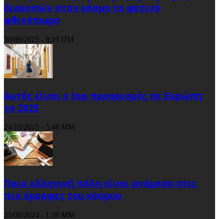
διακοπών στον κόσμο το φετινό
φθινόπωρο
30/09/2025 - 8:19 ΠΜ
Αυτός είναι ο top προορισμός σε Ευρώπη
το 2025
24/10/2025 - 5:48 ΜΜ
Ποια ελληνική πόλη είναι ανάμεσα στις
πιο όμορφες του κόσμου
25/08/2024 - 1:36 ΜΜ