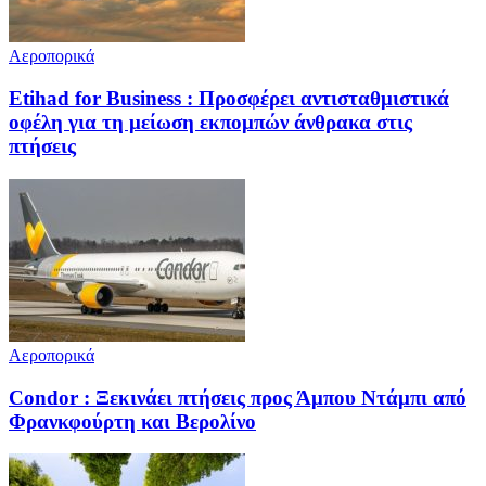
Αεροπορικά
Etihad for Business : Προσφέρει αντισταθμιστικά
οφέλη για τη μείωση εκπομπών άνθρακα στις
πτήσεις
Αεροπορικά
Condor : Ξεκινάει πτήσεις προς Άμπου Ντάμπι από
Φρανκφούρτη και Βερολίνο