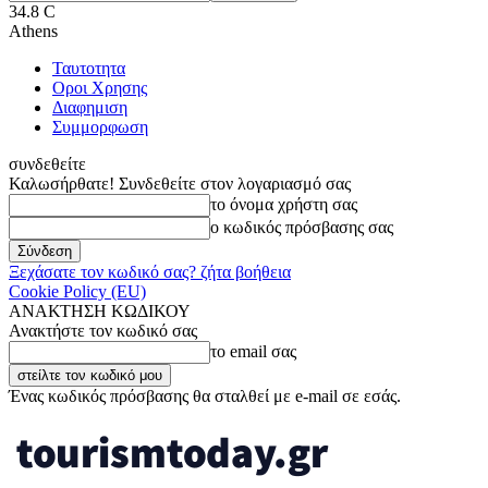
34.8
C
Athens
Ταυτοτητα
Οροι Χρησης
Διαφημιση
Συμμορφωση
συνδεθείτε
Καλωσήρθατε! Συνδεθείτε στον λογαριασμό σας
το όνομα χρήστη σας
ο κωδικός πρόσβασης σας
Ξεχάσατε τον κωδικό σας? ζήτα βοήθεια
Cookie Policy (EU)
ΑΝΑΚΤΗΣΗ ΚΩΔΙΚΟΥ
Ανακτήστε τον κωδικό σας
το email σας
Ένας κωδικός πρόσβασης θα σταλθεί με e-mail σε εσάς.