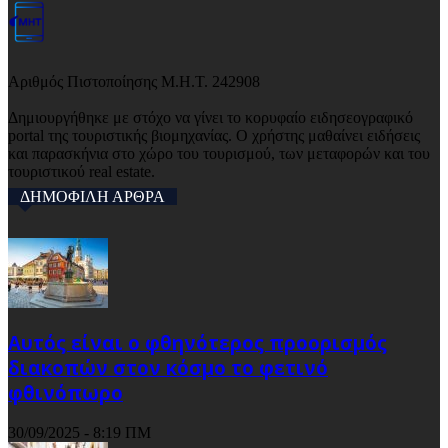
Αριθμός Πιστοποίησης Μ.Η.Τ. 242908
Δημιουργήθηκε με στόχο να γίνει το κορυφαίο ειδησεογραφικό
portal της τουριστικής βιομηχανίας. Ο χρήστης μαθαίνει ειδήσεις
και παρασκήνια στο χώρο του τουρισμού, των μεταφορών και του
τουριστικού real estate.
ΔΗΜΟΦΙΛΗ ΑΡΘΡΑ
Αυτός είναι ο φθηνότερος προορισμός
διακοπών στον κόσμο το φετινό
φθινόπωρο
30/09/2025 - 8:19 ΠΜ