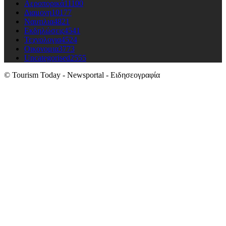
Αεροπορικά
11100
Διαμονη
10177
Ναυτιλια
4821
Εκδηλώσεις
4541
Τεχνολογια
4524
Οικονομια
3773
Uncategorised
2555
© Tourism Today - Newsportal - Ειδησεογραφία