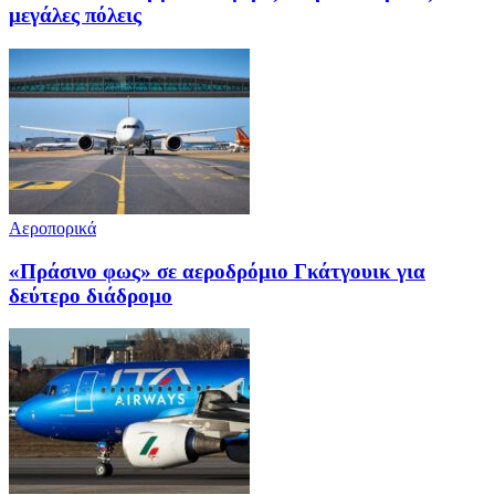
μεγάλες πόλεις
Αεροπορικά
«Πράσινο φως» σε αεροδρόμιο Γκάτγουικ για
δεύτερο διάδρομο