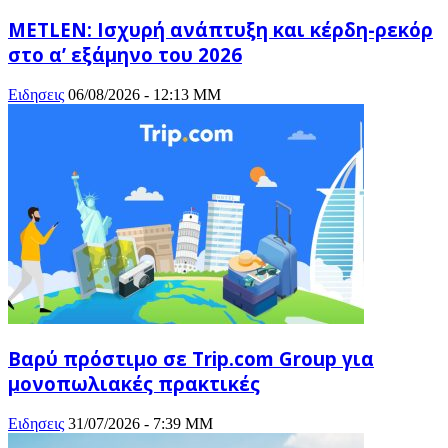
METLEN: Ισχυρή ανάπτυξη και κέρδη-ρεκόρ
στο α’ εξάμηνο του 2026
Ειδησεις
06/08/2026 - 12:13 ΜΜ
Βαρύ πρόστιμο σε Trip.com Group για
μονοπωλιακές πρακτικές
Ειδησεις
31/07/2026 - 7:39 ΜΜ