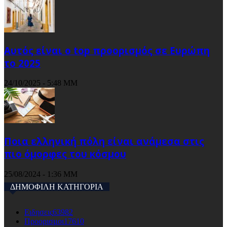
Αυτός είναι ο top προορισμός σε Ευρώπη
το 2025
24/10/2025 - 5:48 ΜΜ
Ποια ελληνική πόλη είναι ανάμεσα στις
πιο όμορφες του κόσμου
25/08/2024 - 1:36 ΜΜ
ΔΗΜΟΦΙΛΗ ΚΑΤΗΓΟΡΙΑ
Ειδησεις
63982
Προορισμοι
17610