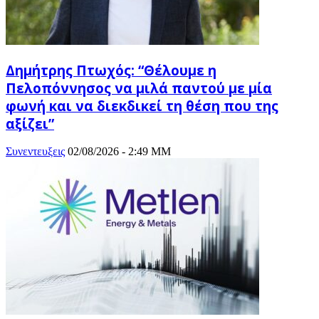
Δημήτρης Πτωχός: “Θέλουμε η
Πελοπόννησος να μιλά παντού με μία
φωνή και να διεκδικεί τη θέση που της
αξίζει”
Συνεντευξεις
02/08/2026 - 2:49 ΜΜ