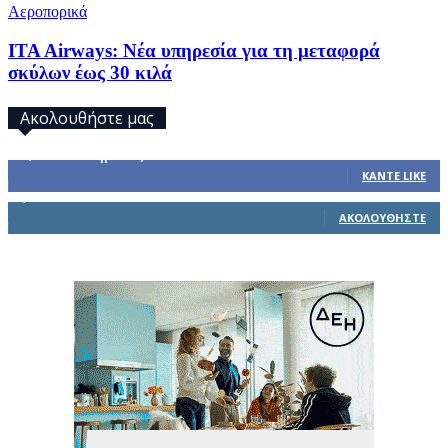
Αεροπορικά
ITA Airways: Νέα υπηρεσία για τη μεταφορά
σκύλων έως 30 κιλά
Ακολουθήστε μας
32,793
Υποστηρικτές
ΚΆΝΤΕ LIKE
1,914
Ακόλουθοι
ΑΚΟΛΟΥΘΉΣΤΕ