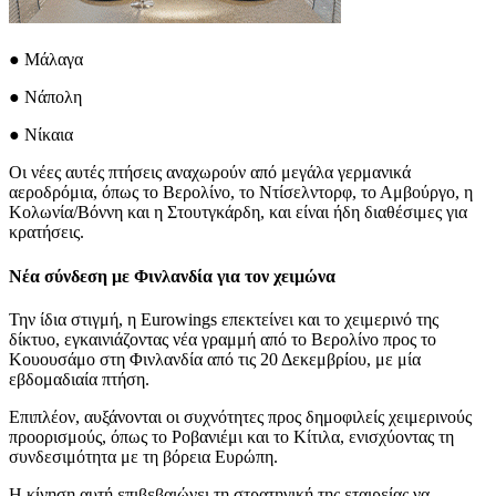
● Μάλαγα
● Νάπολη
● Νίκαια
Οι νέες αυτές πτήσεις αναχωρούν από μεγάλα γερμανικά
αεροδρόμια, όπως το Βερολίνο, το Ντίσελντορφ, το Αμβούργο, η
Κολωνία/Βόννη και η Στουτγκάρδη, και είναι ήδη διαθέσιμες για
κρατήσεις.
Νέα σύνδεση με Φινλανδία για τον χειμώνα
Την ίδια στιγμή, η Eurowings επεκτείνει και το χειμερινό της
δίκτυο, εγκαινιάζοντας νέα γραμμή από το Βερολίνο προς το
Κουουσάμο στη Φινλανδία από τις 20 Δεκεμβρίου, με μία
εβδομαδιαία πτήση.
Επιπλέον, αυξάνονται οι συχνότητες προς δημοφιλείς χειμερινούς
προορισμούς, όπως το Ροβανιέμι και το Κίτιλα, ενισχύοντας τη
συνδεσιμότητα με τη βόρεια Ευρώπη.
Η κίνηση αυτή επιβεβαιώνει τη στρατηγική της εταιρείας να