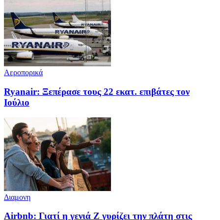
Αεροπορικά
Ryanair: Ξεπέρασε τους 22 εκατ. επιβάτες τον
Ιούλιο
Διαμονη
Airbnb: Γιατί η γενιά Z γυρίζει την πλάτη στις