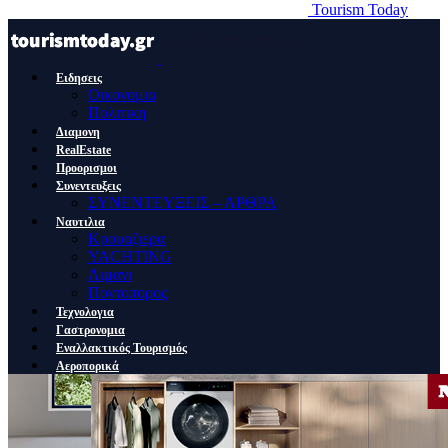
Tourism Today
Ειδησεις
Οικονομια
Πολιτικη
Διαμονη
RealEstate
Προορισμοι
Συνεντευξεις
ΣΥΝΕΝΤΕΥΞΕΙΣ – ΑΡΘΡΑ
Ναυτιλια
Κρουαζιερα
YACHTING
Λιμανι
Ποντοπορος
Τεχνολογια
Γαστρονομια
Εναλλακτικός Τουρισμός
Αεροπορικά