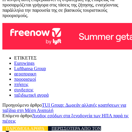
προσαρμόζεται γρήγορα στις τάσεις της ζήτησης, ενισχύοντας
παράλληλα την παρουσία της σε βασικούς τουριστικούς
προορισμούς.
ΕΤΙΚΕΤΕΣ
Eurowings
Lufthansa Group
αεροπορικη
προορισμοί
πτήσεις
συνδεσεις
ταξιδιωτική αγορά
Προηγούμενο άρθρο
TUI Group: Δωρεάν αλλαγές κρατήσεων για
ταξίδια στη Μέση Ανατολή
Επόμενο άρθρο
Άνοδος εσόδων στα ξενοδοχεία των ΗΠΑ παρά τις
πιέσεις
ΠΑΡΟΜΟΙΑ ΑΡΘΡΑ
ΠΕΡΙΣΣΟΤΕΡΑ ΑΠΟ ΤΟΝ