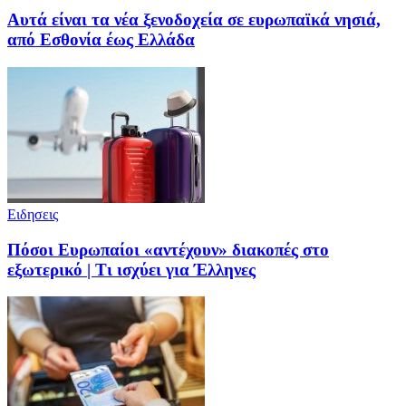
Αυτά είναι τα νέα ξενοδοχεία σε ευρωπαϊκά νησιά,
από Εσθονία έως Ελλάδα
Ειδησεις
Πόσοι Ευρωπαίοι «αντέχουν» διακοπές στο
εξωτερικό | Τι ισχύει για Έλληνες