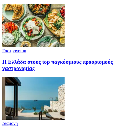
Γαστρονομια
Η Ελλάδα στους top παγκόσμιους προορισμούς
γαστρονομίας
Διαμονη