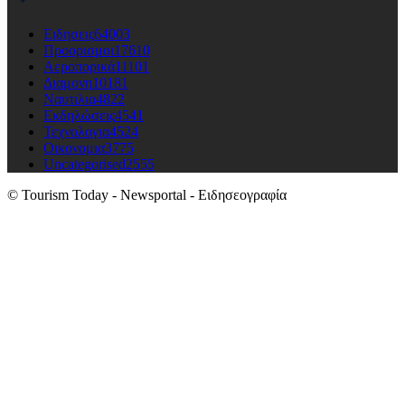
Ειδησεις
64003
Προορισμοι
17610
Αεροπορικά
11101
Διαμονη
10181
Ναυτιλια
4822
Εκδηλώσεις
4541
Τεχνολογια
4524
Οικονομια
3775
Uncategorised
2555
© Tourism Today - Newsportal - Ειδησεογραφία