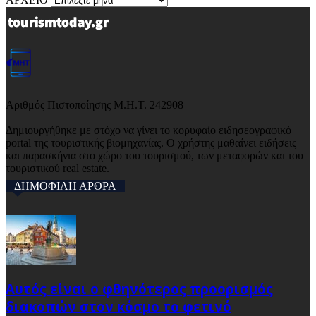
Αριθμός Πιστοποίησης Μ.Η.Τ. 242908
Δημιουργήθηκε με στόχο να γίνει το κορυφαίο ειδησεογραφικό
portal της τουριστικής βιομηχανίας. Ο χρήστης μαθαίνει ειδήσεις
και παρασκήνια στο χώρο του τουρισμού, των μεταφορών και του
τουριστικού real estate.
ΔΗΜΟΦΙΛΗ ΑΡΘΡΑ
Αυτός είναι ο φθηνότερος προορισμός
διακοπών στον κόσμο το φετινό