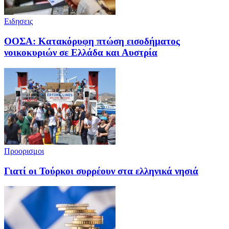
Ειδησεις
ΟΟΣΑ: Κατακόρυφη πτώση εισοδήματος
νοικοκυριών σε Ελλάδα και Αυστρία
Προορισμοι
Γιατί οι Τούρκοι συρρέουν στα ελληνικά νησιά