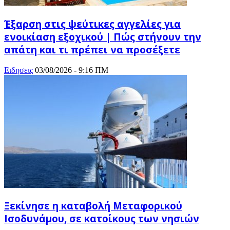
Έξαρση στις ψεύτικες αγγελίες για
ενοικίαση εξοχικού | Πώς στήνουν την
απάτη και τι πρέπει να προσέξετε
Ειδησεις
03/08/2026 - 9:16 ΠΜ
Ξεκίνησε η καταβολή Μεταφορικού
Ισοδυνάμου, σε κατοίκους των νησιών