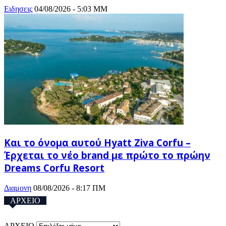
Ειδησεις
04/08/2026 - 5:03 ΜΜ
Και το όνομα αυτού Hyatt Ziva Corfu –
Έρχεται το νέο brand με πρώτο το πρώην
Dreams Corfu Resort
Διαμονη
08/08/2026 - 8:17 ΠΜ
ΑΡΧΕΙΟ
ΑΡΧΕΙΟ