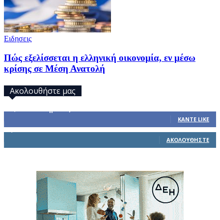
Ειδησεις
Πώς εξελίσσεται η ελληνική οικονομία, εν μέσω
κρίσης σε Μέση Ανατολή
Ακολουθήστε μας
32,793
Υποστηρικτές
ΚΆΝΤΕ LIKE
1,914
Ακόλουθοι
ΑΚΟΛΟΥΘΉΣΤΕ