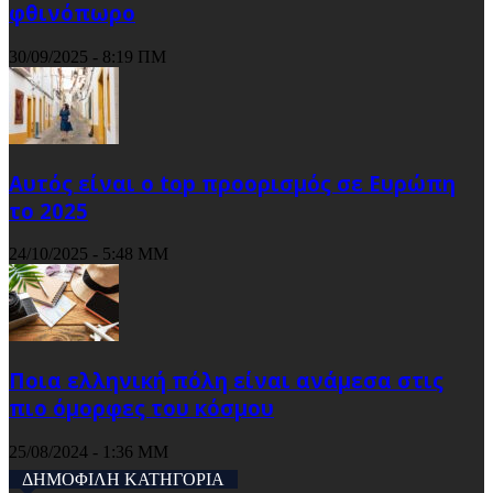
φθινόπωρο
30/09/2025 - 8:19 ΠΜ
Αυτός είναι ο top προορισμός σε Ευρώπη
το 2025
24/10/2025 - 5:48 ΜΜ
Ποια ελληνική πόλη είναι ανάμεσα στις
πιο όμορφες του κόσμου
25/08/2024 - 1:36 ΜΜ
ΔΗΜΟΦΙΛΗ ΚΑΤΗΓΟΡΙΑ