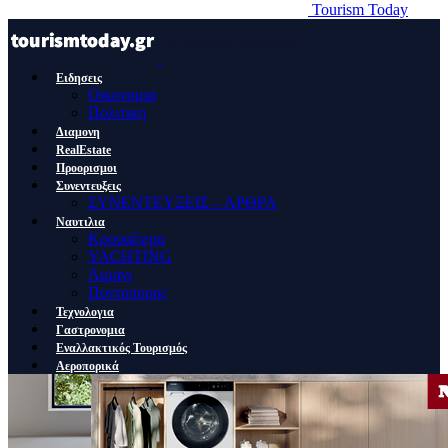
Tourism Today
Ειδησεις
Οικονομια
Πολιτικη
Διαμονη
RealEstate
Προορισμοι
Συνεντευξεις
ΣΥΝΕΝΤΕΥΞΕΙΣ – ΑΡΘΡΑ
Ναυτιλια
Κρουαζιερα
YACHTING
Λιμανι
Ποντοπορος
Τεχνολογια
Γαστρονομια
Εναλλακτικός Τουρισμός
Αεροπορικά