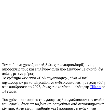
Την επόμενη χρονιά, οι ταξιδιώτες επαναπροσδιορίζουν τις
αποδράσεις τους και επιλέγουν αυτά που ξεκινούν με σκοπό, όχι
απλώς με ένα μέρος.
Το ερώτημα δεν είναι «Πού πηγαίνουμε;», είναι «Γιατί
πηγαίνουμε;» με το whycation να ανδεικνύεται ως η μεγάλη τάση
στις αποδράσεις το 2026, όπως αποκαλύπτει μελέτη της
Hilton
σε
14 χώρες.
Του χρόνου οι τουρίστες παγκοσμίως θα αγκαλιάσουν την άνοδο
του «γιατί», όπου τα ταξίδια καθοδηγούνται από συναισθηματικά
κίνητρα. Αυτά είναι η επιθυμία για ξεκούραση, η ανάγκη για