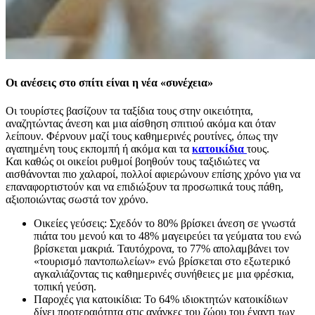
Οι ανέσεις στο σπίτι είναι η νέα «συνέχεια»
Οι τουρίστες βασίζουν τα ταξίδια τους στην οικειότητα,
αναζητώντας άνεση και μια αίσθηση σπιτιού ακόμα και όταν
λείπουν. Φέρνουν μαζί τους καθημερινές ρουτίνες, όπως την
αγαπημένη τους εκπομπή ή ακόμα και τα
κατοικίδια
τους.
Και καθώς οι οικείοι ρυθμοί βοηθούν τους ταξιδιώτες να
αισθάνονται πιο χαλαροί, πολλοί αφιερώνουν επίσης χρόνο για να
επαναφορτιστούν και να επιδιώξουν τα προσωπικά τους πάθη,
αξιοποιώντας σωστά τον χρόνο.
Οικείες γεύσεις: Σχεδόν το 80% βρίσκει άνεση σε γνωστά
πιάτα του μενού και το 48% μαγειρεύει τα γεύματα του ενώ
βρίσκεται μακριά. Ταυτόχρονα, το 77% απολαμβάνει τον
«τουρισμό παντοπωλείων» ενώ βρίσκεται στο εξωτερικό
αγκαλιάζοντας τις καθημερινές συνήθειες με μια φρέσκια,
τοπική γεύση.
Παροχές για κατοικίδια: Το 64% ιδιοκτητών κατοικίδιων
δίνει προτεραιότητα στις ανάγκες του ζώου του έναντι των