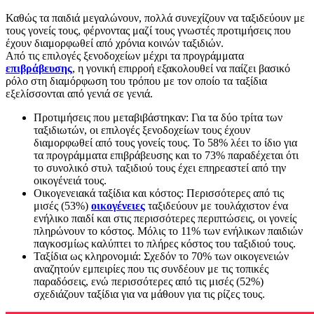
Καθώς τα παιδιά μεγαλώνουν, πολλά συνεχίζουν να ταξιδεύουν με
τους γονείς τους, φέρνοντας μαζί τους γνωστές προτιμήσεις που
έχουν διαμορφωθεί από χρόνια κοινών ταξιδιών.
Από τις επιλογές ξενοδοχείων μέχρι τα προγράμματα
επιβράβευσης
, η γονική επιρροή εξακολουθεί να παίζει βασικό
ρόλο στη διαμόρφωση του τρόπου με τον οποίο τα ταξίδια
εξελίσσονται από γενιά σε γενιά.
Προτιμήσεις που μεταβιβάστηκαν: Για τα δύο τρίτα των
ταξιδιωτών, οι επιλογές ξενοδοχείων τους έχουν
διαμορφωθεί από τους γονείς τους. Το 58% λέει το ίδιο για
τα προγράμματα επιβράβευσης και το 73% παραδέχεται ότι
το συνολικό στυλ ταξιδιού τους έχει επηρεαστεί από την
οικογένειά τους.
Οικογενειακά ταξίδια και κόστος: Περισσότερες από τις
μισές (53%)
οικογένειες
ταξιδεύουν με τουλάχιστον ένα
ενήλικο παιδί και στις περισσότερες περιπτώσεις, οι γονείς
πληρώνουν το κόστος. Μόλις το 11% των ενήλικων παιδιών
παγκοσμίως καλύπτει το πλήρες κόστος του ταξιδιού τους.
Ταξίδια ως κληρονομιά: Σχεδόν το 70% των οικογενειών
αναζητούν εμπειρίες που τις συνδέουν με τις τοπικές
παραδόσεις, ενώ περισσότερες από τις μισές (52%)
σχεδιάζουν ταξίδια για να μάθουν για τις ρίζες τους.