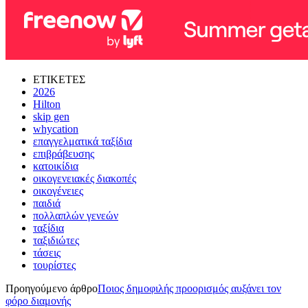
ΕΤΙΚΕΤΕΣ
2026
Hilton
skip gen
whycation
επαγγελματικά ταξίδια
επιβράβευσης
κατοικίδια
οικογενειακές διακοπές
οικογένειες
παιδιά
πολλαπλών γενεών
ταξίδια
ταξιδιώτες
τάσεις
τουρίστες
Προηγούμενο άρθρο
Ποιος δημοφιλής προορισμός αυξάνει τον
φόρο διαμονής