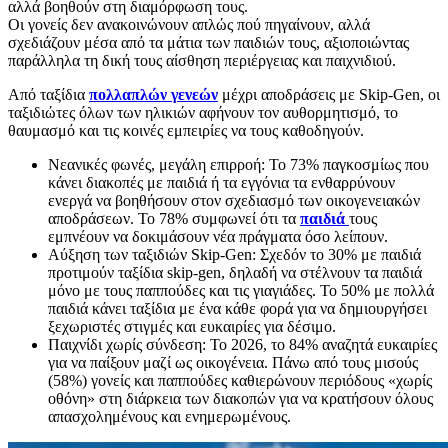
αλλά βοηθούν στη διαμόρφωση τους.
Οι γονείς δεν ανακοινώνουν απλώς πού πηγαίνουν, αλλά
σχεδιάζουν μέσα από τα μάτια των παιδιών τους, αξιοποιώντας
παράλληλα τη δική τους αίσθηση περιέργειας και παιχνιδιού.
Από ταξίδια
πολλαπλών γενεών
μέχρι αποδράσεις με Skip-Gen, οι
ταξιδιώτες όλων των ηλικιών αφήνουν τον αυθορμητισμό, το
θαυμασμό και τις κοινές εμπειρίες να τους καθοδηγούν.
Νεανικές φωνές, μεγάλη επιρροή: Το 73% παγκοσμίως που
κάνει διακοπές με παιδιά ή τα εγγόνια τα ενθαρρύνουν
ενεργά να βοηθήσουν στον σχεδιασμό των οικογενειακών
αποδράσεων. Το 78% συμφωνεί ότι τα
παιδιά
τους
εμπνέουν να δοκιμάσουν νέα πράγματα όσο λείπουν.
Αύξηση των ταξιδιών Skip-Gen: Σχεδόν το 30% με παιδιά
προτιμούν ταξίδια skip-gen, δηλαδή να στέλνουν τα παιδιά
μόνο με τους παππούδες και τις γιαγιάδες. Το 50% με πολλά
παιδιά κάνει ταξίδια με ένα κάθε φορά για να δημιουργήσει
ξεχωριστές στιγμές και ευκαιρίες για δέσιμο.
Παιχνίδι χωρίς σύνδεση: Το 2026, το 84% αναζητά ευκαιρίες
για να παίξουν μαζί ως οικογένεια. Πάνω από τους μισούς
(58%) γονείς και παππούδες καθιερώνουν περιόδους «χωρίς
οθόνη» στη διάρκεια των διακοπών για να κρατήσουν όλους
απασχολημένους και ενημερωμένους.