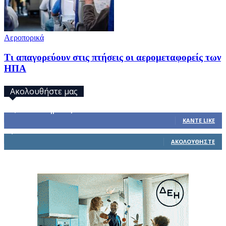
Αεροπορικά
Τι απαγορεύουν στις πτήσεις οι αερομεταφορείς των
ΗΠΑ
Ακολουθήστε μας
32,793
Υποστηρικτές
ΚΆΝΤΕ LIKE
1,914
Ακόλουθοι
ΑΚΟΛΟΥΘΉΣΤΕ