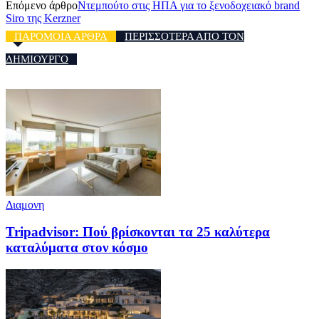
Επόμενο άρθρο
Ντεμπούτο στις ΗΠΑ για το ξενοδοχειακό brand
Siro της Kerzner
ΠΑΡΟΜΟΙΑ ΑΡΘΡΑ
ΠΕΡΙΣΣΟΤΕΡΑ ΑΠΟ ΤΟΝ
ΔΗΜΙΟΥΡΓΟ
Διαμονη
Tripadvisor: Πού βρίσκονται τα 25 καλύτερα
καταλύματα στον κόσμο