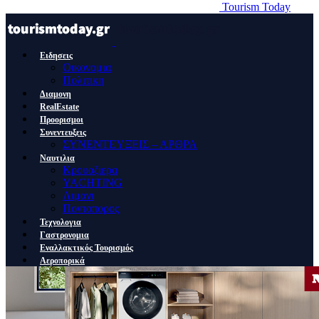
Tourism Today
Ειδησεις
Οικονομια
Πολιτικη
Διαμονη
RealEstate
Προορισμοι
Συνεντευξεις
ΣΥΝΕΝΤΕΥΞΕΙΣ – ΑΡΘΡΑ
Ναυτιλια
Κρουαζιερα
YACHTING
Λιμανι
Ποντοπορος
Τεχνολογια
Γαστρονομια
Εναλλακτικός Τουρισμός
Αεροπορικά