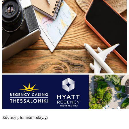
Σύνταξη: tourismtoday.gr