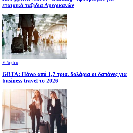
εταιρικά ταξίδια Αμερικανών
Ειδησεις
GBTA: Πάνω από 1,7 τρισ. δολάρια οι δαπάνες για
business travel το 2026