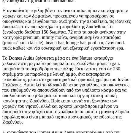
ξενοδοχείων της Marriott International.
Η ανακαίνιση περιλαμβάνει την ανακατασκευή των κοινόχρηστων
χώρων και των δωματίων, προκειμένου να προσφέρουν σε
οικογένειες και ζευγάρια που αναζητούν την περιπέτεια, τις ιδανικές
διακοπές στην πιο αξιοζήλευτη παραλία της Ζακύνθου. Το
ξενοδοχείο διαθέτει 150 δωμάτια, 72 από τα οποία ανήκουν στην
κατηγορία premium, infinty πισίνα, αναβαθμισμένα εστιατόρια
(μπουφέ και a la cate), beach bar, lounge bar, pool bar, έναν food-
truck καθώς και νέα εσωτερική και εξωτερική εγκατάσταση spa.
Το Domes Aulūs βρίσκεται μέσα σε ένα Natura καταφύγιο
χελωνών στη μεγαλύτερη παραλία της Ζακύνθου μόλις 5 χλμ.
μακριά από το αεροδρόμιο της πόλης. Εκτείνεται μέσα σε 230
στρέμματα με παραλία με λευκή άμμο, ένα καταπράσινο
πευκοδάσος, μέσα στο χαρακτηριστικό τιρκουάζ χρώμα του Ιονίου
Πελάγους. Αποτελεί το ιδανικό θέρετρο για φίλους και οικογένειες
που επιθυμούν να αποσυνδεθούν από τον υπόλοιπο κόσμο και να
απολαύσουν το εμβληματικό τοπίο και τη γοητευτική τοπική
κοινότητα της Ζακύνθου. Βρίσκεται κοντά στη ζωντάνια των
χωριών του νησιού, αλλά και αρκετά μακριά προκειμένου να
διατηρήσει την ησυχία και τη χαλάρωση σε αυτή τη μαγική λωρίδα
παραλίας που είναι μια από τις πιο προνομιακές τοποθεσίες της
Ζακύνθου.
Η ανακαίνιση του Domes Aulūs Zante υποστηρίχθηκε από την