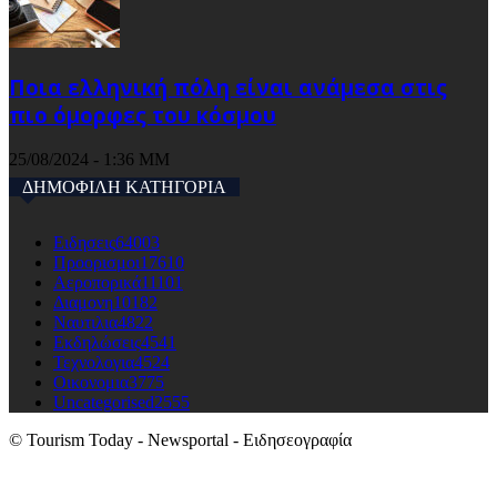
Ποια ελληνική πόλη είναι ανάμεσα στις
πιο όμορφες του κόσμου
25/08/2024 - 1:36 ΜΜ
ΔΗΜΟΦΙΛΗ ΚΑΤΗΓΟΡΙΑ
Ειδησεις
64003
Προορισμοι
17610
Αεροπορικά
11101
Διαμονη
10182
Ναυτιλια
4822
Εκδηλώσεις
4541
Τεχνολογια
4524
Οικονομια
3775
Uncategorised
2555
© Tourism Today - Newsportal - Ειδησεογραφία