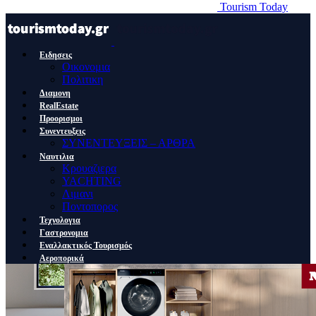
Tourism Today
Ειδησεις
Οικονομια
Πολιτικη
Διαμονη
RealEstate
Προορισμοι
Συνεντευξεις
ΣΥΝΕΝΤΕΥΞΕΙΣ – ΑΡΘΡΑ
Ναυτιλια
Κρουαζιερα
YACHTING
Λιμανι
Ποντοπορος
Τεχνολογια
Γαστρονομια
Εναλλακτικός Τουρισμός
Αεροπορικά