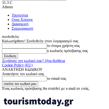
31.3
C
Athens
Ταυτοτητα
Οροι Χρησης
Διαφημιση
Συμμορφωση
συνδεθείτε
Καλωσήρθατε! Συνδεθείτε στον λογαριασμό σας
το όνομα χρήστη σας
ο κωδικός πρόσβασης σας
Ξεχάσατε τον κωδικό σας? ζήτα βοήθεια
Cookie Policy (EU)
ΑΝΑΚΤΗΣΗ ΚΩΔΙΚΟΥ
Ανακτήστε τον κωδικό σας
το email σας
Ένας κωδικός πρόσβασης θα σταλθεί με e-mail σε εσάς.