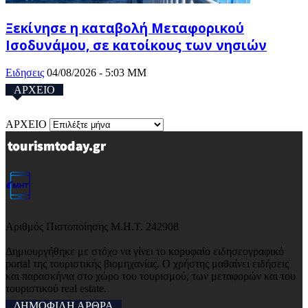
Ξεκίνησε η καταβολή Μεταφορικού
Ισοδυνάμου, σε κατοίκους των νησιών
Ειδησεις
04/08/2026 - 5:03 ΜΜ
ΑΡΧΕΙΟ
ΑΡΧΕΙΟ
Αριθμός Πιστοποίησης Μ.Η.Τ. 242908
Δημιουργήθηκε με στόχο να γίνει το κορυφαίο ειδησεογραφικό
portal της τουριστικής βιομηχανίας. Ο χρήστης μαθαίνει ειδήσεις
και παρασκήνια στο χώρο του τουρισμού, των μεταφορών και του
τουριστικού real estate.
ΔΗΜΟΦΙΛΗ ΑΡΘΡΑ