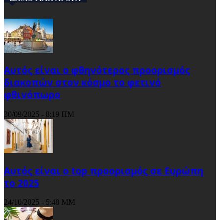
Αυτός είναι ο φθηνότερος προορισμός
διακοπών στον κόσμο το φετινό
φθινόπωρο
30/09/2025 - 8:19 ΠΜ
Αυτός είναι ο top προορισμός σε Ευρώπη
το 2025
24/10/2025 - 5:48 ΜΜ