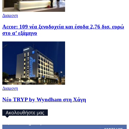
Διαμονη
Accor: 109 νέα ξενοδοχεία και έσοδα 2,76 δισ. ευρώ
στο α’ εξάμηνο
Διαμονη
Νέο TRYP by Wyndham στη Χάγη
Ακολουθήστε μας
32,793
Υποστηρικτές