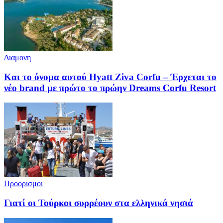
Διαμονη
Και το όνομα αυτού Hyatt Ziva Corfu – Έρχεται το
νέο brand με πρώτο το πρώην Dreams Corfu Resort
Προορισμοι
Γιατί οι Τούρκοι συρρέουν στα ελληνικά νησιά