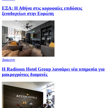
ΕΞΑ: Η Αθήνα στις κορυφαίες επιδόσεις
ξενοδοχείων στην Ευρώπη
Διαμονη
Η Radisson Hotel Group λανσάρει νέα υπηρεσία για
μακροχρόνιες διαμονές