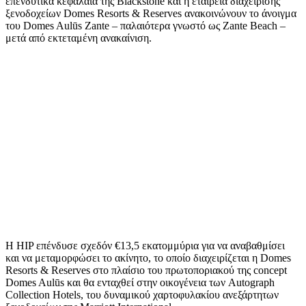
επενδυτικά κεφάλαια της Blackstone και η εταιρεία διαχείρισης
ξενοδοχείων Domes Resorts & Reserves ανακοινώνουν το άνοιγμα
του Domes Aulūs Zante – παλαιότερα γνωστό ως Zante Beach –
μετά από εκτεταμένη ανακαίνιση.
Η HIP επένδυσε σχεδόν €13,5 εκατομμύρια για να αναβαθμίσει
και να μεταμορφώσει το ακίνητο, το οποίο διαχειρίζεται η Domes
Resorts & Reserves στο πλαίσιο του πρωτοποριακού της concept
Domes Aulūs και θα ενταχθεί στην οικογένεια των Autograph
Collection Hotels, του δυναμικού χαρτοφυλακίου ανεξάρτητων