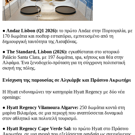
●
Andaz Lisbon (Q1 2026):
το πρώτο Andaz στην Πορτογαλία, με
170 δωμάτια και rooftop εστιατόριο, εμπνευσμένο από τη
δημιουργική ταυτότητα της Λισαβόνας.
●
The Standard, Lisbon (2026):
εγκαθίσταται στο ιστορικό
Palácio Santa Clara, με 197 δωμάτια, spa, κήπους και θέα στην
Αλφάμα. Ένα ξενοδοχείο-πρόταση για τη σύγχρονη πολιτιστική
σκηνή της πόλης.
Ενίσχυση της παρουσίας σε Αλγκάρβε και Πράσινο Ακρωτήρι
Η Hyatt ενδυναμώνει την κατηγορία Hyatt Regency με δύο νέα
openings:
●
Hyatt Regency Vilamoura Algarve:
250 δωμάτια κοντά στη
μαρίνα Βιλαμόρα, σε μια περιοχή που αναπτύσσεται δυναμικά
στον αθλητικό και πολυτελή τουρισμό.
●
Hyatt Regency Cape Verde Sal:
το πρώτο Hyatt στο Πράσινο
Ακρωτήρι, σε μια αγορά που εξελίσσεται ραγδαία ως ανερχόμενος