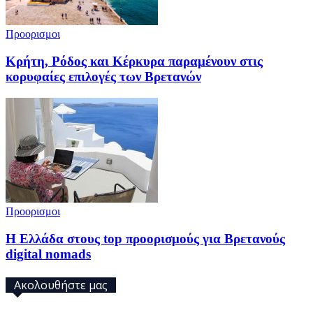
Προορισμοι
Κρήτη, Ρόδος και Κέρκυρα παραμένουν στις
κορυφαίες επιλογές των Βρετανών
Προορισμοι
Η Ελλάδα στους top προορισμούς για Βρετανούς
digital nomads
Ακολουθήστε μας
32,793
Υποστηρικτές