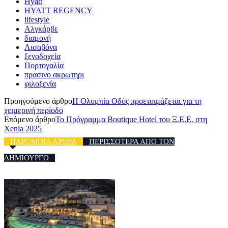
Hyatt
HYATT REGENCY
lifestyle
Αλγκάρβε
διαμονή
Λισαβόνα
ξενοδοχεία
Πορτογαλία
πρασινο ακρωτηρι
φιλοξενία
Προηγούμενο άρθρο
Η Ολυμπία Οδός προετοιμάζεται για τη
χειμερινή περίοδο
Επόμενο άρθρο
Το Πρόγραμμα Boutique Hotel του Ξ.Ε.Ε. στη
Xenia 2025
ΠΑΡΟΜΟΙΑ ΑΡΘΡΑ
ΠΕΡΙΣΣΟΤΕΡΑ ΑΠΟ ΤΟΝ
ΔΗΜΙΟΥΡΓΟ