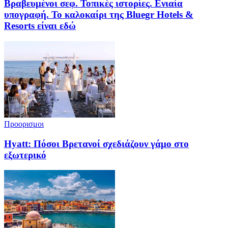
Βραβευμένοι σεφ. Τοπικές ιστορίες. Ενιαία
υπογραφή. Το καλοκαίρι της Bluegr Hotels &
Resorts είναι εδώ
Προορισμοι
Hyatt: Πόσοι Βρετανοί σχεδιάζουν γάμο στο
εξωτερικό