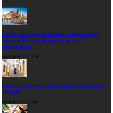
Αυτός είναι ο φθηνότερος προορισμός
διακοπών στον κόσμο το φετινό
φθινόπωρο
30/09/2025 - 8:19 ΠΜ
Αυτός είναι ο top προορισμός σε Ευρώπη
το 2025
24/10/2025 - 5:48 ΜΜ