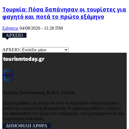
Τουρκία: Πόσα δαπάνησαν οι τουρίστες για
φαγητό και ποτά το πρώτο εξάμηνο
Ειδησεις
04/08/2026 - 11:28 ΠΜ
ΑΡΧΕΙΟ
ΑΡΧΕΙΟ
Αριθμός Πιστοποίησης Μ.Η.Τ. 242908
Δημιουργήθηκε με στόχο να γίνει το κορυφαίο ειδησεογραφικό
portal της τουριστικής βιομηχανίας. Ο χρήστης μαθαίνει ειδήσεις
και παρασκήνια στο χώρο του τουρισμού, των μεταφορών και του
τουριστικού real estate.
ΔΗΜΟΦΙΛΗ ΑΡΘΡΑ