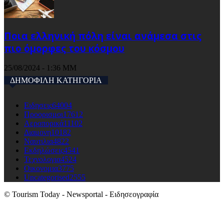
Ποια ελληνική πόλη είναι ανάμεσα στις
πιο όμορφες του κόσμου
25/08/2024 - 1:36 ΜΜ
ΔΗΜΟΦΙΛΗ ΚΑΤΗΓΟΡΙΑ
Ειδησεις
64004
Προορισμοι
17612
Αεροπορικά
11102
Διαμονη
10182
Ναυτιλια
4822
Εκδηλώσεις
4541
Τεχνολογια
4524
Οικονομια
3775
Uncategorised
2555
© Tourism Today - Newsportal - Ειδησεογραφία