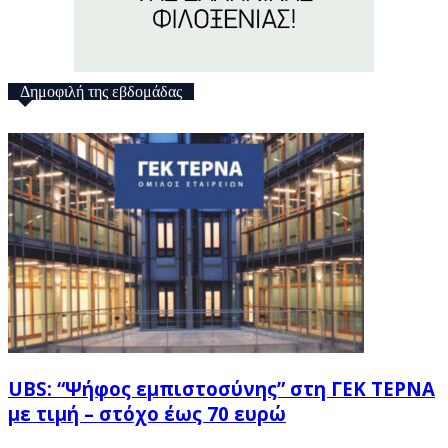
Δημοφιλή της εβδομάδας
UBS: “Ψήφος εμπιστοσύνης” στη ΓΕΚ ΤΕΡΝΑ
με τιμή – στόχο έως 70 ευρώ