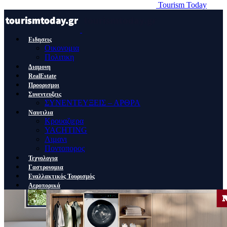
Tourism Today
Ειδησεις
Οικονομια
Πολιτικη
Διαμονη
RealEstate
Προορισμοι
Συνεντευξεις
ΣΥΝΕΝΤΕΥΞΕΙΣ – ΑΡΘΡΑ
Ναυτιλια
Κρουαζιερα
YACHTING
Λιμανι
Ποντοπορος
Τεχνολογια
Γαστρονομια
Εναλλακτικός Τουρισμός
Αεροπορικά