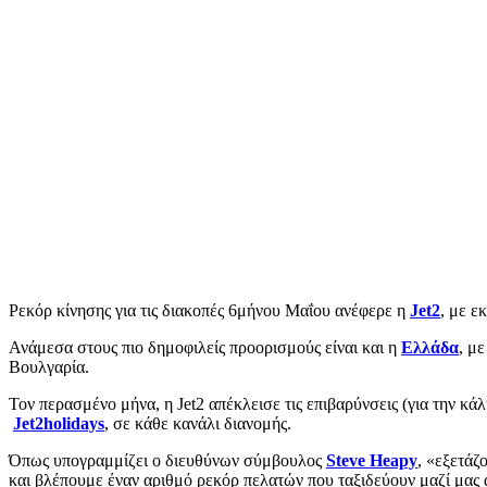
Ρεκόρ κίνησης για τις διακοπές 6μήνου Μαΐου ανέφερε η
Jet2
, με ε
Ανάμεσα στους πιο δημοφιλείς προορισμούς είναι και η
Ελλάδα
, μ
Βουλγαρία.
Τον περασμένο μήνα, η Jet2 απέκλεισε τις επιβαρύνσεις (για την κ
Jet2holidays
, σε κάθε κανάλι διανομής.
Όπως υπογραμμίζει ο διευθύνων σύμβουλος
Steve Heapy
, «εξετάζ
και βλέπουμε έναν αριθμό ρεκόρ πελατών που ταξιδεύουν μαζί μας 