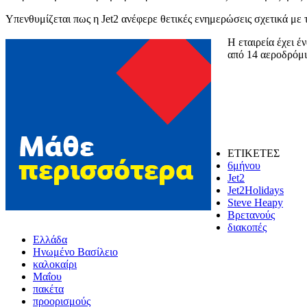
Υπενθυμίζεται πως η Jet2 ανέφερε θετικές ενημερώσεις σχετικά με 
Η εταιρεία έχει 
από 14 αεροδρόμ
ΕΤΙΚΕΤΕΣ
6μήνου
Jet2
Jet2Holidays
Steve Heapy
Βρετανούς
διακοπές
Ελλάδα
Ηνωμένο Βασίλειο
καλοκαίρι
Μαΐου
πακέτα
προορισμούς