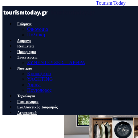
Tourism Today
Ειδησεις
Οικονομια
Πολιτικη
Διαμονη
RealEstate
Προορισμοι
Συνεντευξεις
ΣΥΝΕΝΤΕΥΞΕΙΣ – ΑΡΘΡΑ
Ναυτιλια
Κρουαζιερα
YACHTING
Λιμανι
Ποντοπορος
Τεχνολογια
Γαστρονομια
Εναλλακτικός Τουρισμός
Αεροπορικά