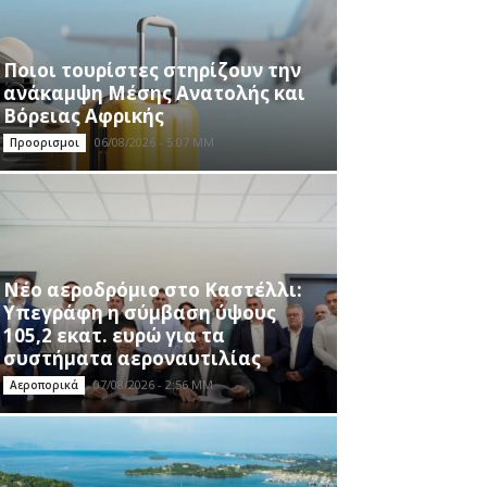
Ποιοι τουρίστες στηρίζουν την
ανάκαμψη Μέσης Ανατολής και
Βόρειας Αφρικής
06/08/2026 - 5:07 ΜΜ
Προορισμοι
Νέο αεροδρόμιο στο Καστέλλι:
Υπεγράφη η σύμβαση ύψους
105,2 εκατ. ευρώ για τα
συστήματα αεροναυτιλίας
07/08/2026 - 2:56 ΜΜ
Αεροπορικά