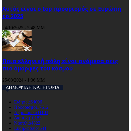
Αυτός είναι ο top προορισμός σε Ευρώπη
το 2025
24/10/2025 - 5:48 ΜΜ
Ποια ελληνική πόλη είναι ανάμεσα στις
πιο όμορφες του κόσμου
25/08/2024 - 1:36 ΜΜ
ΔΗΜΟΦΙΛΗ ΚΑΤΗΓΟΡΙΑ
Ειδησεις
64006
Προορισμοι
17612
Αεροπορικά
11103
Διαμονη
10183
Ναυτιλια
4822
Εκδηλώσεις
4541