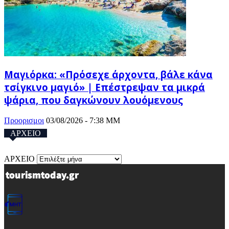
Μαγιόρκα: «Πρόσεχε άρχοντα, βάλε κάνα
τσίγκινο μαγιό» | Επέστρεψαν τα μικρά
ψάρια, που δαγκώνουν λουόμενους
Προορισμοι
03/08/2026 - 7:38 ΜΜ
ΑΡΧΕΙΟ
ΑΡΧΕΙΟ