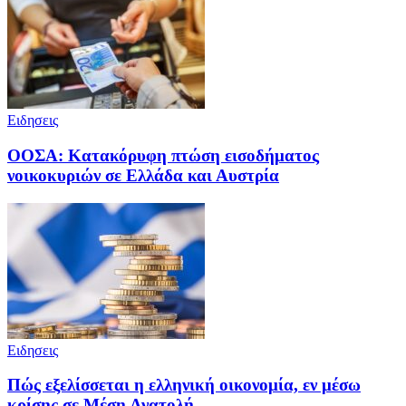
Ειδησεις
ΟΟΣΑ: Κατακόρυφη πτώση εισοδήματος
νοικοκυριών σε Ελλάδα και Αυστρία
Ειδησεις
Πώς εξελίσσεται η ελληνική οικονομία, εν μέσω
κρίσης σε Μέση Ανατολή