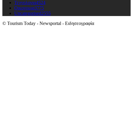
Τεχνολογια
4524
Οικονομια
3775
Uncategorised
2555
© Tourism Today - Newsportal - Ειδησεογραφία