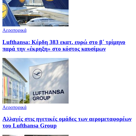
Αεροπορικά
Lufthansa: Κέρδη 383 εκατ. ευρώ στο β΄ τρίμηνο
παρά την «έκρηξη» στο κόστος καυσίμων
Αεροπορικά
Αλλαγές στις ηγετικές ομάδες των αερομεταφορέων
του Lufthansa Group