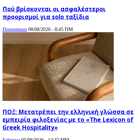
Πού βρίσκονται οι ασφαλέστεροι
προορισμοί για solo ταξίδια
Προορισμοι
08/08/2026 - 8:45 ΠΜ
ΠΟΞ: Μετατρέπει την ελληνική γλώσσα σε
εμπειρία φιλοξενίας με το «The Lexicon of
Greek Hospitality»
Ειδησεις
05/08/2026 - 12:37 ΜΜ