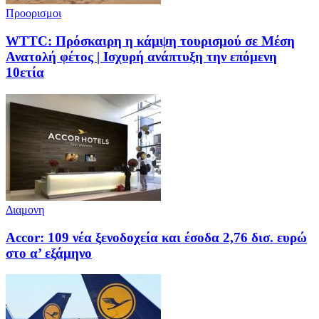
Προορισμοι
WTTC: Πρόσκαιρη η κάμψη τουρισμού σε Μέση
Ανατολή φέτος | Ισχυρή ανάπτυξη την επόμενη
10ετία
Διαμονη
Accor: 109 νέα ξενοδοχεία και έσοδα 2,76 δισ. ευρώ
στο α’ εξάμηνο