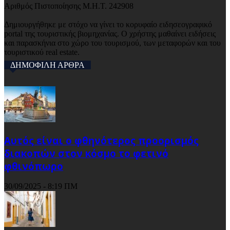
Αριθμός Πιστοποίησης Μ.Η.Τ. 242908
Δημιουργήθηκε με στόχο να γίνει το κορυφαίο ειδησεογραφικό
portal της τουριστικής βιομηχανίας. Ο χρήστης μαθαίνει ειδήσεις
και παρασκήνια στο χώρο του τουρισμού, των μεταφορών και του
τουριστικού real estate.
ΔΗΜΟΦΙΛΗ ΑΡΘΡΑ
Αυτός είναι ο φθηνότερος προορισμός
διακοπών στον κόσμο το φετινό
φθινόπωρο
30/09/2025 - 8:19 ΠΜ