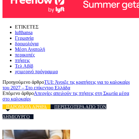
ΕΤΙΚΕΤΕΣ
lufthansa
Γερμανία
δρομολόγια
Μέση Ανατολή
περικοπές
πτήσεις
Τελ Αβίβ
χειμερινό πρόγραμμα
Προηγούμενο άρθρο
TUI: Άνοιξε τις κρατήσεις για το καλοκαίρι
του 2027 – Στο επίκεντρο Ελλάδα
Επόμενο άρθρο
Απεργίες απειλούν τις πτήσεις στη Σκωτία μέσα
στο καλοκαίρι
ΠΑΡΟΜΟΙΑ ΑΡΘΡΑ
ΠΕΡΙΣΣΟΤΕΡΑ ΑΠΟ ΤΟΝ
ΔΗΜΙΟΥΡΓΟ