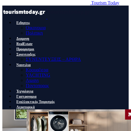
Tourism Today
Ειδησεις
Οικονομια
Πολιτικη
Διαμονη
RealEstate
Προορισμοι
Συνεντευξεις
ΣΥΝΕΝΤΕΥΞΕΙΣ – ΑΡΘΡΑ
Ναυτιλια
Κρουαζιερα
YACHTING
Λιμανι
Ποντοπορος
Τεχνολογια
Γαστρονομια
Εναλλακτικός Τουρισμός
Αεροπορικά