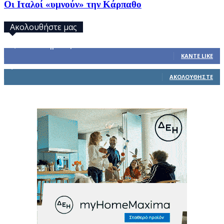
Οι Ιταλοί «υμνούν» την Κάρπαθο
Ακολουθήστε μας
32,793
Υποστηρικτές
ΚΆΝΤΕ LIKE
1,914
Ακόλουθοι
ΑΚΟΛΟΥΘΉΣΤΕ