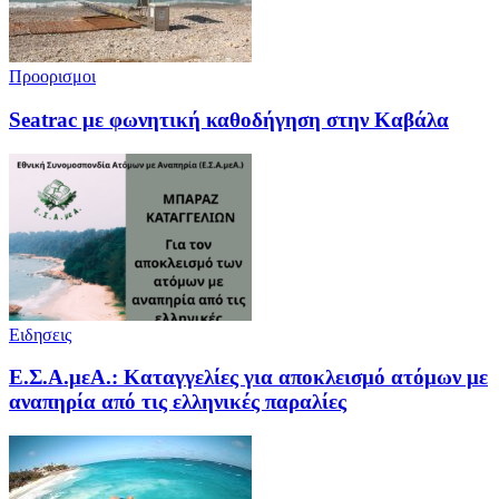
Προορισμοι
Seatrac με φωνητική καθοδήγηση στην Καβάλα
Ειδησεις
Ε.Σ.Α.μεΑ.: Καταγγελίες για αποκλεισμό ατόμων με
αναπηρία από τις ελληνικές παραλίες