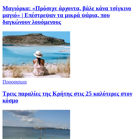
Μαγιόρκα: «Πρόσεχε άρχοντα, βάλε κάνα τσίγκινο
μαγιό» | Επέστρεψαν τα μικρά ψάρια, που
δαγκώνουν λουόμενους
Προορισμοι
Τρεις παραλίες της Κρήτης στις 25 καλύτερες στον
κόσμο