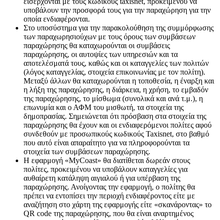
εισέρχονται με τους κωδικούς taxisnet, προκειμένου να
υποβάλουν την προσφορά τους για την παραχώρηση για την
οποία ενδιαφέρονται.
Στο υποσύστημα για την παρακολούθηση της συμμόρφωσης
των παραχωρησιούχων με τους όρους των συμβάσεων
παραχώρησης θα καταχωρούνται οι συμβάσεις
παραχώρησης, οι αυτοψίες των υπηρεσιών και τα
αποτελέσματά τους, καθώς και οι καταγγελίες των πολιτών
(λόγος καταγγελίας, στοιχεία επικοινωνίας με τον πολίτη).
Μεταξύ άλλων θα καταχωρούνται η τοποθεσία, η έναρξη και
η λήξη της παραχώρησης, η διάρκεια, η χρήση, το εμβαδόν
της παραχώρησης, το μίσθωμα (συνολικά και ανά τ.μ.), η
επωνυμία και ο ΑΦΜ του μισθωτή, τα στοιχεία της
δημοπρασίας. Σημειώνεται ότι πρόσβαση στα στοιχεία της
παραχώρησης θα έχουν και οι ενδιαφερόμενοι πολίτες αφού
συνδεθούν με προσωπικούς κωδικούς Taxisnet, στο βαθμό
που αυτό είναι απαραίτητο για να πληροφορούνται τα
στοιχεία των συμβάσεων παραχώρησης.
Η εφαρμογή «MyCoast» θα διατίθεται δωρεάν στους
πολίτες, προκειμένου να υποβάλουν καταγγελίες για
αυθαίρετη κατάληψη αιγιαλού ή για υπέρβαση της
παραχώρησης. Ανοίγοντας την εφαρμογή, ο πολίτης θα
πρέπει να εντοπίσει την περιοχή ενδιαφέροντος είτε με
αναζήτηση στο χάρτη της εφαρμογής είτε «σκανάροντας» το
QR code της παραχώρησης, που θα είναι αναρτημένος