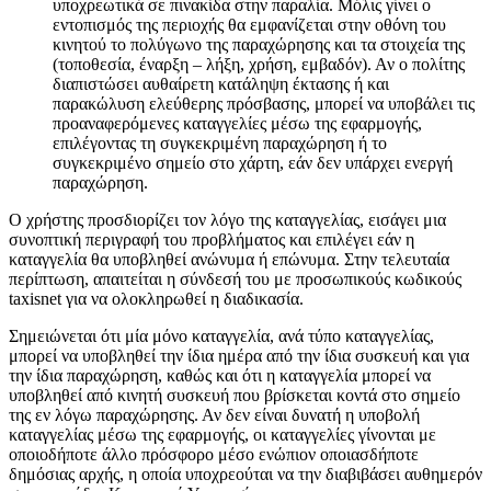
υποχρεωτικά σε πινακίδα στην παραλία. Μόλις γίνει ο
εντοπισμός της περιοχής θα εμφανίζεται στην οθόνη του
κινητού το πολύγωνο της παραχώρησης και τα στοιχεία της
(τοποθεσία, έναρξη – λήξη, χρήση, εμβαδόν). Αν ο πολίτης
διαπιστώσει αυθαίρετη κατάληψη έκτασης ή και
παρακώλυση ελεύθερης πρόσβασης, μπορεί να υποβάλει τις
προαναφερόμενες καταγγελίες μέσω της εφαρμογής,
επιλέγοντας τη συγκεκριμένη παραχώρηση ή το
συγκεκριμένο σημείο στο χάρτη, εάν δεν υπάρχει ενεργή
παραχώρηση.
Ο χρήστης προσδιορίζει τον λόγο της καταγγελίας, εισάγει μια
συνοπτική περιγραφή του προβλήματος και επιλέγει εάν η
καταγγελία θα υποβληθεί ανώνυμα ή επώνυμα. Στην τελευταία
περίπτωση, απαιτείται η σύνδεσή του με προσωπικούς κωδικούς
taxisnet για να ολοκληρωθεί η διαδικασία.
Σημειώνεται ότι μία μόνο καταγγελία, ανά τύπο καταγγελίας,
μπορεί να υποβληθεί την ίδια ημέρα από την ίδια συσκευή και για
την ίδια παραχώρηση, καθώς και ότι η καταγγελία μπορεί να
υποβληθεί από κινητή συσκευή που βρίσκεται κοντά στο σημείο
της εν λόγω παραχώρησης. Αν δεν είναι δυνατή η υποβολή
καταγγελίας μέσω της εφαρμογής, οι καταγγελίες γίνονται με
οποιοδήποτε άλλο πρόσφορο μέσο ενώπιον οποιασδήποτε
δημόσιας αρχής, η οποία υποχρεούται να την διαβιβάσει αυθημερόν