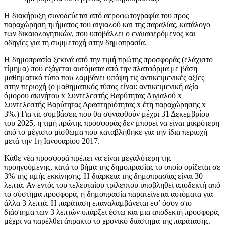
Η διακήρυξη συνοδεύεται από αεροφωτογραφία του προς
παραχώρηση τμήματος του αιγιαλού και της παραλίας, κατάλογο
των δικαιολογητικών, που υποβάλλει ο ενδιαφερόμενος και
οδηγίες για τη συμμετοχή στην δημοπρασία.
Η δημοπρασία ξεκινά από την τιμή πρώτης προσφοράς (ελάχιστο
τίμημα) που εξάγεται αυτόματα από την πλατφόρμα με βάση
μαθηματικό τύπο που λαμβάνει υπόψη τις αντικειμενικές αξίες
στην περιοχή (ο μαθηματικός τύπος είναι: αντικειμενική αξία
όμορου ακινήτου x Συντελεστής Βαρύτητας Αιγιαλού x
Συντελεστής Βαρύτητας Δραστηριότητας x έτη παραχώρησης x
3%.) Για τις συμβάσεις που θα συναφθούν μέχρι 31 Δεκεμβρίου
του 2025, η τιμή πρώτης προσφοράς δεν μπορεί να είναι μικρότερη
από το μέγιστο μίσθωμα που καταβλήθηκε για την ίδια περιοχή
μετά την 1η Ιανουαρίου 2017.
Κάθε νέα προσφορά πρέπει να είναι μεγαλύτερη της
προηγούμενης, κατά το βήμα της δημοπρασίας το οποίο ορίζεται σε
3% της τιμής εκκίνησης. Η διάρκεια της δημοπρασίας είναι 30
λεπτά. Αν εντός του τελευταίου τρίλεπτου υποβληθεί αποδεκτή από
το σύστημα προσφορά, η δημοπρασία παρατείνεται αυτόματα για
άλλα 3 λεπτά. Η παράταση επαναλαμβάνεται εφ’ όσον στο
διάστημα των 3 λεπτών υπάρξει έστω και μια αποδεκτή προσφορά,
μέχρι να παρέλθει άπρακτο το χρονικό διάστημα της παράτασης.