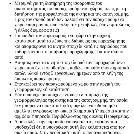
Μεριμνά για τη διατήρηση της ισορροπίας του
οικοσυστήματος του παραχωρούμενου χώρου, όπως με τη
διατήρηση της μορφολογίας της ακτής και της ακτογραμμής.
Προς τον σκοπό αυτό δεν αλλοιώνει τον παραχωρούμενο
χώρο επιφέροντας οποιεσδήποτε μεταβολές (επιχωματώσεις
ή άλλες διαμορφώσεις)
Παραδίδει τον παραχωρούμενο χώρο στην αρχική
κατάσταση μετά το πέρας της διάρκειας της παραχώρησης
και απομακρύνει τα κινητά στοιχεία κατά τις περιόδους που
καθορίζονται στη σύμβαση παραχώρησης. Για τον σκοπό
αυτό:
Απομακρύνει τα κινητά στοιχεία από τον παραχωρούμενο
χώρο, που έχει τοποθετήσει, καθώς και κάθε υποστηρικτικά
αυτών υλικά εντός 5 εργασίμων ημερών από τη λήξη της
διάρκειας παραχώρησης.
Επαναφέρει τον παραχωρούμενο χώρο στην αρχική του
γεωμορφολογική κατάσταση
Εάν ο παραχωρησιούχος εντοπίζει διατάραξη της
γεωμορφολογίας της ακτής και της ακτογραμμής, την οποία
δεν μπορεί να υποκαταστήσει, οφείλει να ειδοποιήσει
αμελλητί εγγράφως την οικεία Κτηματική Υπηρεσία και την
αρμόδια Υπηρεσία Περιβάλλοντος της οικείας Περιφέρειας.
Διασφαλίζει την παρουσία ναυαγοσώστη, εφόσον του
υποδειχθεί ότι η υποχρέωση αυτή δεν καλύπτεται από τον
οικείο δήμο. Στην περίπτωση αυτή, ο παραχωρησιούχος