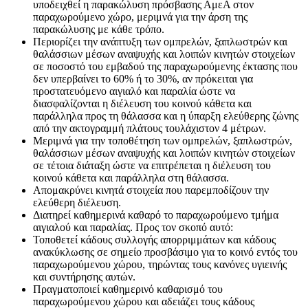
υποδειχθεί η παρακώλυση πρόσβασης ΑμεΑ στον
παραχωρούμενο χώρο, μεριμνά για την άρση της
παρακώλυσης με κάθε τρόπο.
Περιορίζει την ανάπτυξη των ομπρελών, ξαπλωστρών και
θαλάσσιων μέσων αναψυχής και λοιπών κινητών στοιχείων
σε ποσοστό του εμβαδού της παραχωρούμενης έκτασης που
δεν υπερβαίνει το 60% ή το 30%, αν πρόκειται για
προστατευόμενο αιγιαλό και παραλία ώστε να
διασφαλίζονται η διέλευση του κοινού κάθετα και
παράλληλα προς τη θάλασσα και η ύπαρξη ελεύθερης ζώνης
από την ακτογραμμή πλάτους τουλάχιστον 4 μέτρων.
Μεριμνά για την τοποθέτηση των ομπρελών, ξαπλωστρών,
θαλάσσιων μέσων αναψυχής και λοιπών κινητών στοιχείων
σε τέτοια διάταξη ώστε να επιτρέπεται η διέλευση του
κοινού κάθετα και παράλληλα στη θάλασσα.
Απομακρύνει κινητά στοιχεία που παρεμποδίζουν την
ελεύθερη διέλευση.
Διατηρεί καθημερινά καθαρό το παραχωρούμενο τμήμα
αιγιαλού και παραλίας. Προς τον σκοπό αυτό:
Τοποθετεί κάδους συλλογής απορριμμάτων και κάδους
ανακύκλωσης σε σημείο προσβάσιμο για το κοινό εντός του
παραχωρούμενου χώρου, τηρώντας τους κανόνες υγιεινής
και συντήρησης αυτών.
Πραγματοποιεί καθημερινό καθαρισμό του
παραχωρούμενου χώρου και αδειάζει τους κάδους