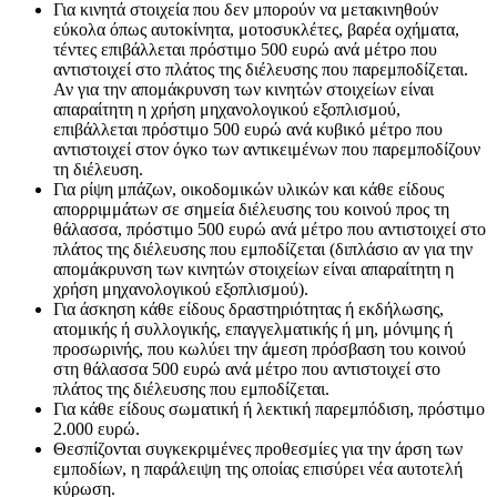
Για κινητά στοιχεία που δεν μπορούν να μετακινηθούν
εύκολα όπως αυτοκίνητα, μοτοσυκλέτες, βαρέα οχήματα,
τέντες επιβάλλεται πρόστιμο 500 ευρώ ανά μέτρο που
αντιστοιχεί στο πλάτος της διέλευσης που παρεμποδίζεται.
Αν για την απομάκρυνση των κινητών στοιχείων είναι
απαραίτητη η χρήση μηχανολογικού εξοπλισμού,
επιβάλλεται πρόστιμο 500 ευρώ ανά κυβικό μέτρο που
αντιστοιχεί στον όγκο των αντικειμένων που παρεμποδίζουν
τη διέλευση.
Για ρίψη μπάζων, οικοδομικών υλικών και κάθε είδους
απορριμμάτων σε σημεία διέλευσης του κοινού προς τη
θάλασσα, πρόστιμο 500 ευρώ ανά μέτρο που αντιστοιχεί στο
πλάτος της διέλευσης που εμποδίζεται (διπλάσιο αν για την
απομάκρυνση των κινητών στοιχείων είναι απαραίτητη η
χρήση μηχανολογικού εξοπλισμού).
Για άσκηση κάθε είδους δραστηριότητας ή εκδήλωσης,
ατομικής ή συλλογικής, επαγγελματικής ή μη, μόνιμης ή
προσωρινής, που κωλύει την άμεση πρόσβαση του κοινού
στη θάλασσα 500 ευρώ ανά μέτρο που αντιστοιχεί στο
πλάτος της διέλευσης που εμποδίζεται.
Για κάθε είδους σωματική ή λεκτική παρεμπόδιση, πρόστιμο
2.000 ευρώ.
Θεσπίζονται συγκεκριμένες προθεσμίες για την άρση των
εμποδίων, η παράλειψη της οποίας επισύρει νέα αυτοτελή
κύρωση.