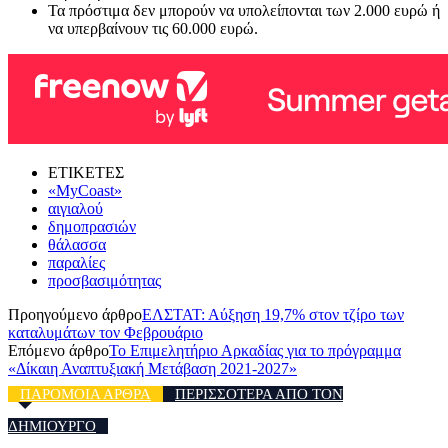
Τα πρόστιμα δεν μπορούν να υπολείπονται των 2.000 ευρώ ή
να υπερβαίνουν τις 60.000 ευρώ.
ΕΤΙΚΕΤΕΣ
«MyCoast»
αιγιαλού
δημοπρασιών
θάλασσα
παραλίες
προσβασιμότητας
Προηγούμενο άρθρο
ΕΛΣΤΑΤ: Αύξηση 19,7% στον τζίρο των
καταλυμάτων τον Φεβρουάριο
Επόμενο άρθρο
Το Επιμελητήριο Αρκαδίας για το πρόγραμμα
«Δίκαιη Αναπτυξιακή Μετάβαση 2021-2027»
ΠΑΡΟΜΟΙΑ ΑΡΘΡΑ
ΠΕΡΙΣΣΟΤΕΡΑ ΑΠΟ ΤΟΝ
ΔΗΜΙΟΥΡΓΟ