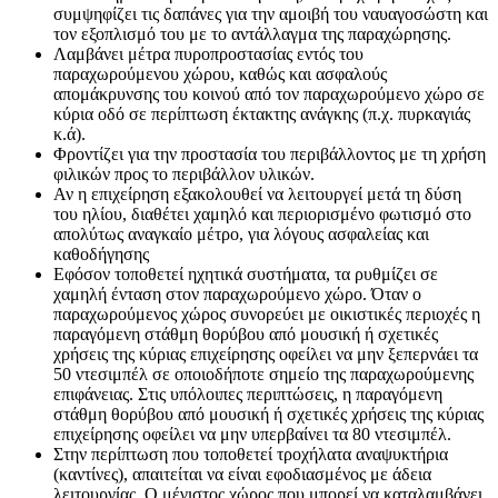
συμψηφίζει τις δαπάνες για την αμοιβή του ναυαγοσώστη και
τον εξοπλισμό του με το αντάλλαγμα της παραχώρησης.
Λαμβάνει μέτρα πυροπροστασίας εντός του
παραχωρούμενου χώρου, καθώς και ασφαλούς
απομάκρυνσης του κοινού από τον παραχωρούμενο χώρο σε
κύρια οδό σε περίπτωση έκτακτης ανάγκης (π.χ. πυρκαγιάς
κ.ά).
Φροντίζει για την προστασία του περιβάλλοντος με τη χρήση
φιλικών προς το περιβάλλον υλικών.
Αν η επιχείρηση εξακολουθεί να λειτουργεί μετά τη δύση
του ηλίου, διαθέτει χαμηλό και περιορισμένο φωτισμό στο
απολύτως αναγκαίο μέτρο, για λόγους ασφαλείας και
καθοδήγησης
Εφόσον τοποθετεί ηχητικά συστήματα, τα ρυθμίζει σε
χαμηλή ένταση στον παραχωρούμενο χώρο. Όταν ο
παραχωρούμενος χώρος συνορεύει με οικιστικές περιοχές η
παραγόμενη στάθμη θορύβου από μουσική ή σχετικές
χρήσεις της κύριας επιχείρησης οφείλει να μην ξεπερνάει τα
50 ντεσιμπέλ σε οποιοδήποτε σημείο της παραχωρούμενης
επιφάνειας. Στις υπόλοιπες περιπτώσεις, η παραγόμενη
στάθμη θορύβου από μουσική ή σχετικές χρήσεις της κύριας
επιχείρησης οφείλει να μην υπερβαίνει τα 80 ντεσιμπέλ.
Στην περίπτωση που τοποθετεί τροχήλατα αναψυκτήρια
(καντίνες), απαιτείται να είναι εφοδιασμένος με άδεια
λειτουργίας. Ο μέγιστος χώρος που μπορεί να καταλαμβάνει