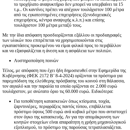
το τροχήλατο αναψυκτήριο δεν μπορεί να υπερβαίνει τα 15
τ.μ.. Οι καντίνες πρέπει να απέχουν τουλάχιστον 100 μέτρα
από τις εγκατεστημένες επιχειρήσεις (ξενοδοχειακές
επιχειρήσεις, κέντρα αναψυχής κ.λ.π.) και επίσης
τουλάχιστον 100 μέτρα μεταξύ τους.
Με την ίδια απόφαση προσδιορίζονται εξάλλου οι προδιαγραφές
των υλικών που επιτρέπεται να χρησιμοποιούνται στις
εγκαταστάσεις προκειμένου να είμαι φιλικά προς το περιβάλλον
και να εξασφαλίζεται η άνεση και η ασφάλεια των πολιτών.
Αυστηροποίηση ποινών
Τέλος, με απόφαση που έχει ήδη δημοσιευθεί στην Εφημερίδα της
Κυβέρνησης (ΦΕΚ 2172 Β’ 8-4-2024) ορίζονται τα πρόστιμα για
παρεμπόδιση της ελεύθερης πρόσβασης του κοινού στη θάλασσα,
τον αιγιαλό και την παραλία τα οποία ορίζονται σε 2.000 ευρώ
τουλάχιστον, με ανώτατο όριο τις 60.000 ευρώ. Ειδικότερα:
Για τοποθέτηση κατασκευών όπως κτίσματα, τοιχία,
ζαρντινιέρες, περιφράξεις παντός τύπου, επιβάλλεται
πρόστιμο ύψους 500 ευρώ ανά κυβικό μέτρο που αντιστοιχεί
στον όγκο της κατασκευής. Αν για την απομάκρυνση των
κινητών στοιχείων είναι απαραίτητη η χρήση μηχανολογικού
εξοπλισμού, το πρόστιμο της παρούσας τετραπλασιάζεται.