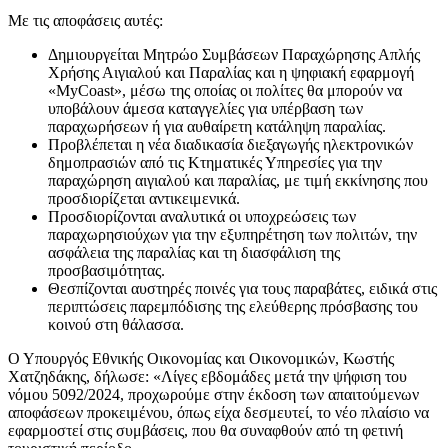
Με τις αποφάσεις αυτές:
Δημιουργείται Μητρώο Συμβάσεων Παραχώρησης Απλής
Χρήσης Αιγιαλού και Παραλίας και η ψηφιακή εφαρμογή
«MyCoast», μέσω της οποίας οι πολίτες θα μπορούν να
υποβάλουν άμεσα καταγγελίες για υπέρβαση των
παραχωρήσεων ή για αυθαίρετη κατάληψη παραλίας.
Προβλέπεται η νέα διαδικασία διεξαγωγής ηλεκτρονικών
δημοπρασιών από τις Κτηματικές Υπηρεσίες για την
παραχώρηση αιγιαλού και παραλίας, με τιμή εκκίνησης που
προσδιορίζεται αντικειμενικά.
Προσδιορίζονται αναλυτικά οι υποχρεώσεις των
παραχωρησιούχων για την εξυπηρέτηση των πολιτών, την
ασφάλεια της παραλίας και τη διασφάλιση της
προσβασιμότητας.
Θεσπίζονται αυστηρές ποινές για τους παραβάτες, ειδικά στις
περιπτώσεις παρεμπόδισης της ελεύθερης πρόσβασης του
κοινού στη θάλασσα.
Ο Υπουργός Εθνικής Οικονομίας και Οικονομικών, Κωστής
Χατζηδάκης, δήλωσε: «Λίγες εβδομάδες μετά την ψήφιση του
νόμου 5092/2024, προχωρούμε στην έκδοση των απαιτούμενων
αποφάσεων προκειμένου, όπως είχα δεσμευτεί, το νέο πλαίσιο να
εφαρμοστεί στις συμβάσεις, που θα συναφθούν από τη φετινή