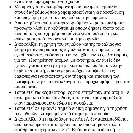
εντός του παραχωρούμενου χώρου.
Μεριμνά για την απομάκρυνση οποιουδήποτε εμποδίου
στους διαδρόμους που χρησιμοποιούνται για προσέλευση
και αποχώρηση από τον αιγιαλό και την παραλία.
Απομακρύνει από τον παραχωρούμενο χώρο οποιοδήποτε
πρόσωπο κλείνει ή καλύπτει με οποιονδήποτε τρόπο τους
διαδρόμους που χρησιμοποιούνται για προσέλευση και
αποχώρηση από τον αιγιαλό και την παραλία.
Διασφαλίζει τη χρήση του αιγιαλού και της παραλίας για
άτομα με αναπηρία στους αιγιαλούς και τις παραλίες που
εγκαθιστώντας, εφόσον του υποδειχθεί, ειδικές πλατφόρμες
για την εξυπηρέτηση ατόμων με αναπηρία, αν αυτές δεν
έχουν εγκατασταθεί με μέριμνα του οικείου δήμου. Στην
περίπτωση αυτή, ο παραχωρησιούχος συμψηφίζει τις
δαπάνες για εγκατάσταση, συντήρηση και επισκευή των
πλατφορμών, με το αντάλλαγμα της παραχώρησης. Προς τον
σκοπό αυτό:
Τοποθετεί ειδικές πλατφόρμες που επιτρέπουν στα άτομα με
αναπηρία και στους συνοδούς αυτών να έχουν πρόσβαση
στον παραχωρούμενο χώρο με ασφάλεια.
Τοποθετεί σε εμφανές σημείο ειδική σήμανση για τη χρήση
των ειδικών πλατφορμών από άτομα με αναπηρία.
Διασφαλίζει ότι η πρόσβαση των ΑμεΑ δεν παρεμποδίζεται
από οποιοδήποτε τρίτο πρόσωπο με οποιοδήποτε τρόπο
(στάθμευση οχημάτων κ.λπ.). Εφόσον διαπιστώσει ή του