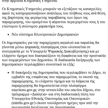
στην αρμόδια Κτηματική Υπηρεσία.
Οι Κτηματικές Υπηρεσίες μπορούν να εξετάζουν τις καταγγελίες
αφού τις κατηγοριοποιήσουν αναλόγως του πλήθους τους ανά θέση,
της βαρύτητας της φερόμενης παραβίασης των όρων της
παραχώρησης, του ορισμένου ή αόριστου περιεχομένου τους ή του
επώνυμου ή ανώνυμου χαρακτήρα τους.
Νέο σύστημα Ηλεκτρονικών Δημοπρασιών
Οι δημοπρασίες για την παραχώρηση αιγιαλού και παραλίας θα
γίνονται μέσω ψηφιακής πλατφόρμας (που υλοποιείται σε
συνεργασία με το Υπουργείο Ψηφιακής Διακυβέρνησης) και με
ελάχιστο τίμημα που διασφαλίζουν τη διαφάνεια και την προστασία
των συμφερόντων του Δημοσίου. Η διαδικασία διεξαγωγής των
δημοπρασιών περιλαμβάνει συνοπτικά τα εξής:
Η διακήρυξη της δημοπρασίας που περιλαμβάνει το Δήμο, το
εμβαδόν της επιφάνειας που παραχωρείται, το σκοπό της
παραχώρησης, το ελάχιστο τίμημα και τη διάρκεια της
παραχώρησης θα δημοσιεύεται στην πλατφόρμα
eauctions.gov.gr, στην ιστοσελίδα του οικείου δήμου, στο
πρόγραμμα «Διαύγεια» και στη διαδικτυακή πύλη του
Υπουργείου Εθνικής Οικονομίας και Οικονομικών
(minfin.gov.gr/) είκοσι τουλάχιστον ημέρες πριν από την
ημερομηνία διενέργειας της δημοπρασίας.