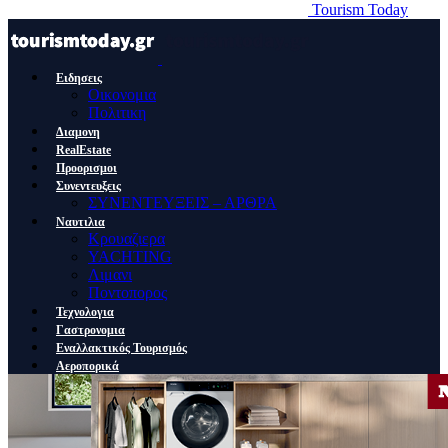
Tourism Today
Ειδησεις
Οικονομια
Πολιτικη
Διαμονη
RealEstate
Προορισμοι
Συνεντευξεις
ΣΥΝΕΝΤΕΥΞΕΙΣ – ΑΡΘΡΑ
Ναυτιλια
Κρουαζιερα
YACHTING
Λιμανι
Ποντοπορος
Τεχνολογια
Γαστρονομια
Εναλλακτικός Τουρισμός
Αεροπορικά