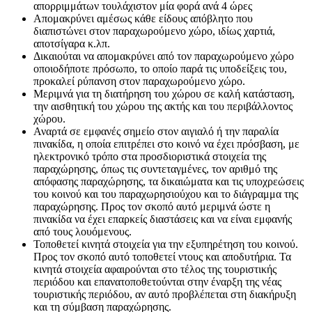
απορριμμάτων τουλάχιστον μία φορά ανά 4 ώρες
Απομακρύνει αμέσως κάθε είδους απόβλητο που
διαπιστώνει στον παραχωρούμενο χώρο, ιδίως χαρτιά,
αποτσίγαρα κ.λπ.
Δικαιούται να απομακρύνει από τον παραχωρούμενο χώρο
οποιοδήποτε πρόσωπο, το οποίο παρά τις υποδείξεις του,
προκαλεί ρύπανση στον παραχωρούμενο χώρο.
Μεριμνά για τη διατήρηση του χώρου σε καλή κατάσταση,
την αισθητική του χώρου της ακτής και του περιβάλλοντος
χώρου.
Αναρτά σε εμφανές σημείο στον αιγιαλό ή την παραλία
πινακίδα, η οποία επιτρέπει στο κοινό να έχει πρόσβαση, με
ηλεκτρονικό τρόπο στα προσδιοριστικά στοιχεία της
παραχώρησης, όπως τις συντεταγμένες, τον αριθμό της
απόφασης παραχώρησης, τα δικαιώματα και τις υποχρεώσεις
του κοινού και του παραχωρησιούχου και το διάγραμμα της
παραχώρησης. Προς τον σκοπό αυτό μεριμνά ώστε η
πινακίδα να έχει επαρκείς διαστάσεις και να είναι εμφανής
από τους λουόμενους.
Τοποθετεί κινητά στοιχεία για την εξυπηρέτηση του κοινού.
Προς τον σκοπό αυτό τοποθετεί ντους και αποδυτήρια. Τα
κινητά στοιχεία αφαιρούνται στο τέλος της τουριστικής
περιόδου και επανατοποθετούνται στην έναρξη της νέας
τουριστικής περιόδου, αν αυτό προβλέπεται στη διακήρυξη
και τη σύμβαση παραχώρησης.