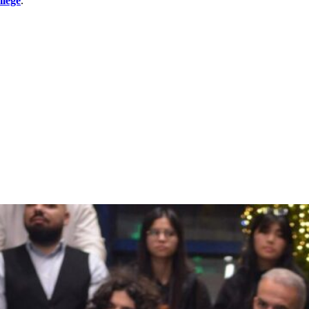
lege
.