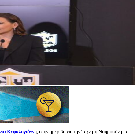
γα Κεφαλογιάνν
η, στην ημερίδα για την Τεχνητή Νοημοσύνη με