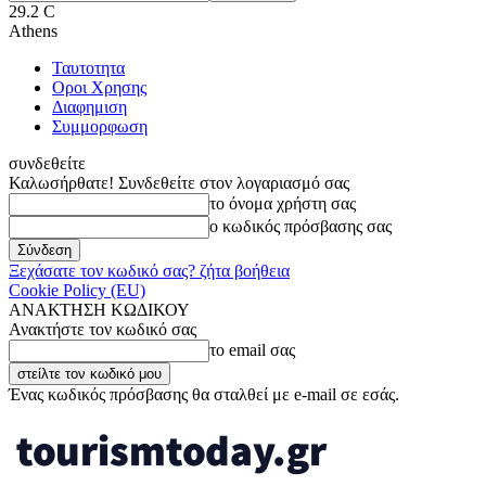
29.2
C
Athens
Ταυτοτητα
Οροι Χρησης
Διαφημιση
Συμμορφωση
συνδεθείτε
Καλωσήρθατε! Συνδεθείτε στον λογαριασμό σας
το όνομα χρήστη σας
ο κωδικός πρόσβασης σας
Ξεχάσατε τον κωδικό σας? ζήτα βοήθεια
Cookie Policy (EU)
ΑΝΑΚΤΗΣΗ ΚΩΔΙΚΟΥ
Ανακτήστε τον κωδικό σας
το email σας
Ένας κωδικός πρόσβασης θα σταλθεί με e-mail σε εσάς.