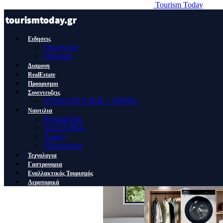
Tourism Today
Ειδησεις
Οικονομια
Πολιτικη
Διαμονη
RealEstate
Προορισμοι
Συνεντευξεις
ΣΥΝΕΝΤΕΥΞΕΙΣ – ΑΡΘΡΑ
Ναυτιλια
Κρουαζιερα
YACHTING
Λιμανι
Ποντοπορος
Τεχνολογια
Γαστρονομια
Εναλλακτικός Τουρισμός
Αεροπορικά