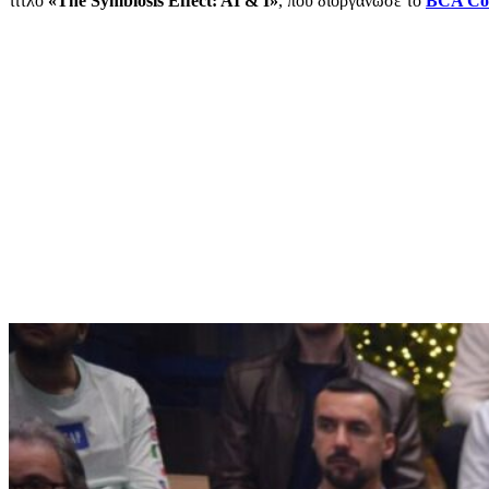
τίτλο
«The Symbiosis Effect: AI & I»
, που διοργάνωσε το
BCA Col