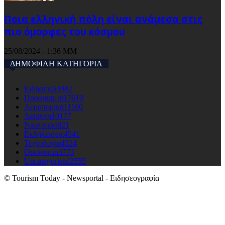
Ποια ελληνική πόλη είναι ανάμεσα στις
πιο όμορφες του κόσμου
25/08/2024 - 1:36 ΜΜ
ΔΗΜΟΦΙΛΗ ΚΑΤΗΓΟΡΙΑ
Ειδησεις
63982
Προορισμοι
17610
Αεροπορικά
11100
Διαμονη
10177
Ναυτιλια
4821
Εκδηλώσεις
4541
Τεχνολογια
4524
Οικονομια
3773
Uncategorised
2555
© Tourism Today - Newsportal - Ειδησεογραφία