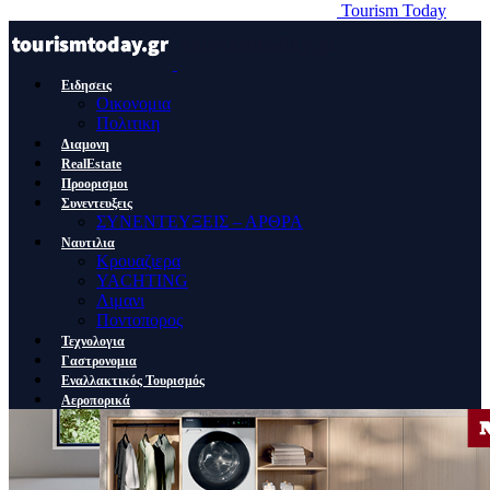
Tourism Today
Ειδησεις
Οικονομια
Πολιτικη
Διαμονη
RealEstate
Προορισμοι
Συνεντευξεις
ΣΥΝΕΝΤΕΥΞΕΙΣ – ΑΡΘΡΑ
Ναυτιλια
Κρουαζιερα
YACHTING
Λιμανι
Ποντοπορος
Τεχνολογια
Γαστρονομια
Εναλλακτικός Τουρισμός
Αεροπορικά