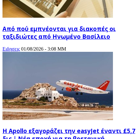
Από πού εμπνέονται για διακοπές οι
ταξιδιώτες από Ηνωμένο Βασίλειο
Ειδησεις
01/08/2026 - 3:08 ΜΜ
Η Apollo εξαγοράζει την easyJet έναντι £5,7
δις | Νέα εποχή για τη βρετανική