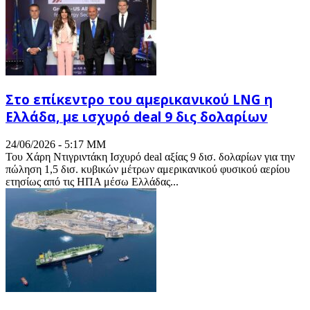
Στο επίκεντρο του αμερικανικού LNG η
Ελλάδα, με ισχυρό deal 9 δις δολαρίων
24/06/2026 - 5:17 ΜΜ
Του Χάρη Ντιγριντάκη Ισχυρό deal αξίας 9 δισ. δολαρίων για την
πώληση 1,5 δισ. κυβικών μέτρων αμερικανικού φυσικού αερίου
ετησίως από τις ΗΠΑ μέσω Ελλάδας...