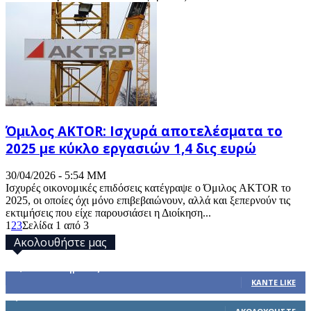
Όμιλος AKTOR: Ισχυρά αποτελέσματα το
2025 με κύκλο εργασιών 1,4 δις ευρώ
30/04/2026 - 5:54 ΜΜ
Ισχυρές οικονομικές επιδόσεις κατέγραψε ο Όμιλος AKTOR το
2025, οι οποίες όχι μόνο επιβεβαιώνουν, αλλά και ξεπερνούν τις
εκτιμήσεις που είχε παρουσιάσει η Διοίκηση...
1
2
3
Σελίδα 1 από 3
Ακολουθήστε μας
32,793
Υποστηρικτές
ΚΆΝΤΕ LIKE
1,914
Ακόλουθοι