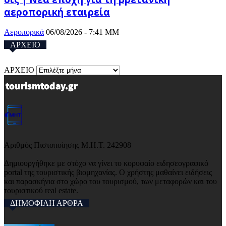
αεροπορική εταιρεία
Αεροπορικά
06/08/2026 - 7:41 ΜΜ
ΑΡΧΕΙΟ
ΑΡΧΕΙΟ
Αριθμός Πιστοποίησης Μ.Η.Τ. 242908
Δημιουργήθηκε με στόχο να γίνει το κορυφαίο ειδησεογραφικό
portal της τουριστικής βιομηχανίας. Ο χρήστης μαθαίνει ειδήσεις
και παρασκήνια στο χώρο του τουρισμού, των μεταφορών και του
τουριστικού real estate.
ΔΗΜΟΦΙΛΗ ΑΡΘΡΑ