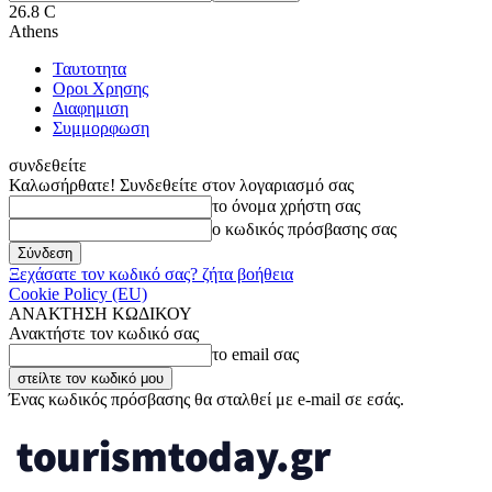
26.8
C
Athens
Ταυτοτητα
Οροι Χρησης
Διαφημιση
Συμμορφωση
συνδεθείτε
Καλωσήρθατε! Συνδεθείτε στον λογαριασμό σας
το όνομα χρήστη σας
ο κωδικός πρόσβασης σας
Ξεχάσατε τον κωδικό σας? ζήτα βοήθεια
Cookie Policy (EU)
ΑΝΑΚΤΗΣΗ ΚΩΔΙΚΟΥ
Ανακτήστε τον κωδικό σας
το email σας
Ένας κωδικός πρόσβασης θα σταλθεί με e-mail σε εσάς.