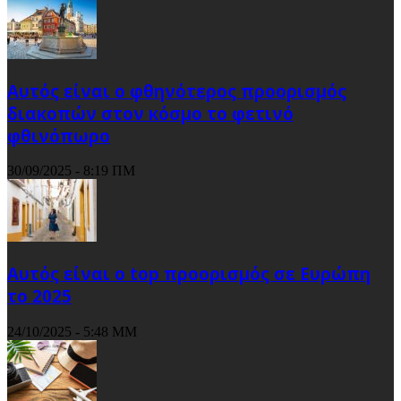
Αυτός είναι ο φθηνότερος προορισμός
διακοπών στον κόσμο το φετινό
φθινόπωρο
30/09/2025 - 8:19 ΠΜ
Αυτός είναι ο top προορισμός σε Ευρώπη
το 2025
24/10/2025 - 5:48 ΜΜ