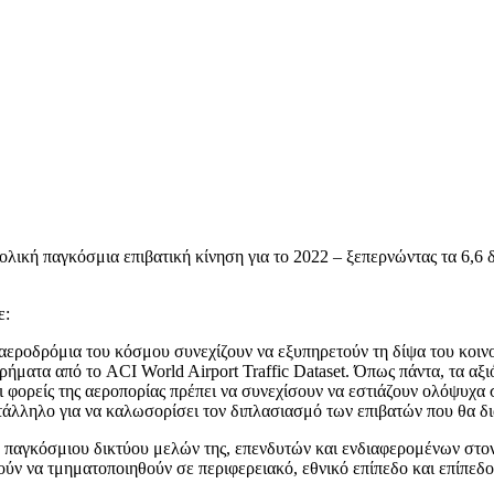
ική παγκόσμια επιβατική κίνηση για το 2022 – ξεπερνώντας τα 6,6 δ
ε:
 αεροδρόμια του κόσμου συνεχίζουν να εξυπηρετούν τη δίψα του κοινο
υρήματα από το ACI World Airport Traffic Dataset. Όπως πάντα, τα α
 φορείς της αεροπορίας πρέπει να συνεχίσουν να εστιάζουν ολόψυχα
ληλο για να καλωσορίσει τον διπλασιασμό των επιβατών που θα διασ
παγκόσμιου δικτύου μελών της, επενδυτών και ενδιαφερομένων στον
ούν να τμηματοποιηθούν σε περιφερειακό, εθνικό επίπεδο και επίπεδ