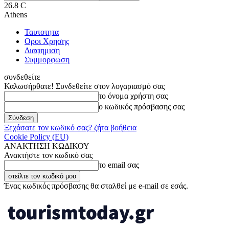
26.8
C
Athens
Ταυτοτητα
Οροι Χρησης
Διαφημιση
Συμμορφωση
συνδεθείτε
Καλωσήρθατε! Συνδεθείτε στον λογαριασμό σας
το όνομα χρήστη σας
ο κωδικός πρόσβασης σας
Ξεχάσατε τον κωδικό σας? ζήτα βοήθεια
Cookie Policy (EU)
ΑΝΑΚΤΗΣΗ ΚΩΔΙΚΟΥ
Ανακτήστε τον κωδικό σας
το email σας
Ένας κωδικός πρόσβασης θα σταλθεί με e-mail σε εσάς.