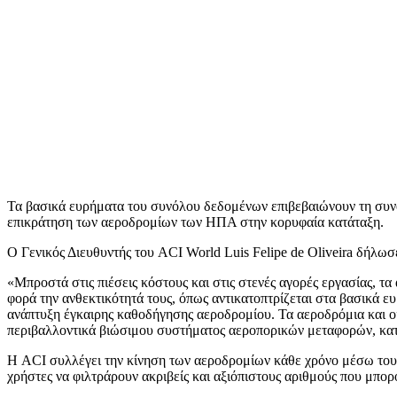
Τα βασικά ευρήματα του συνόλου δεδομένων επιβεβαιώνουν τη συνολ
επικράτηση των αεροδρομίων των ΗΠΑ στην κορυφαία κατάταξη.
Ο Γενικός Διευθυντής του ACI World Luis Felipe de Oliveira δήλωσ
«Μπροστά στις πιέσεις κόστους και στις στενές αγορές εργασίας, τα
φορά την ανθεκτικότητά τους, όπως αντικατοπτρίζεται στα βασικά ε
ανάπτυξη έγκαιρης καθοδήγησης αεροδρομίου. Τα αεροδρόμια και οι
περιβαλλοντικά βιώσιμου συστήματος αεροπορικών μεταφορών, κατάλ
Η ACI συλλέγει την κίνηση των αεροδρομίων κάθε χρόνο μέσω του 
χρήστες να φιλτράρουν ακριβείς και αξιόπιστους αριθμούς που μπορ