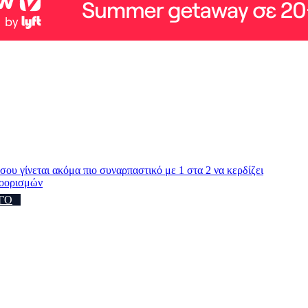
ίνεται ακόμα πιο συναρπαστικό με 1 στα 2 να κερδίζει
ροορισμών
ΓΟ