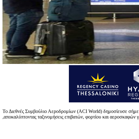
Το Διεθνές Συμβούλιο Αεροδρομίων (ACI World) δημοσίευσε σήμερα
,αποκαλύπτοντας ταξινομήσεις επιβατών, φορτίου και αεροσκαφών γ