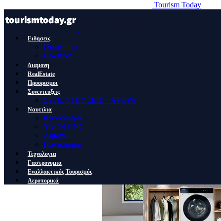
Tourism Today
Ειδησεις
Οικονομια
Πολιτικη
Διαμονη
RealEstate
Προορισμοι
Συνεντευξεις
ΣΥΝΕΝΤΕΥΞΕΙΣ – ΑΡΘΡΑ
Ναυτιλια
Κρουαζιερα
YACHTING
Λιμανι
Ποντοπορος
Τεχνολογια
Γαστρονομια
Εναλλακτικός Τουρισμός
Αεροπορικά