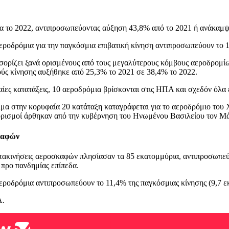
α το 2022, αντιπροσωπεύοντας αύξηση 43,8% από το 2021 ή ανάκαμψη
εροδρόμια για την παγκόσμια επιβατική κίνηση αντιπροσωπεύουν το 1
ορίζει ξανά ορισμένους από τους μεγαλύτερους κόμβους αεροδρομίω
νούς κίνησης αυξήθηκε από 25,3% το 2021 σε 38,4% το 2022.
αίες κατατάξεις, 10 αεροδρόμια βρίσκονται στις ΗΠΑ και σχεδόν όλα
μα στην κορυφαία 20 κατάταξη καταγράφεται για το αεροδρόμιο του Χ
ιορισμοί άρθηκαν από την κυβέρνηση του Ηνωμένου Βασιλείου τον Μά
καφών
τακινήσεις αεροσκαφών πλησίασαν τα 85 εκατομμύρια, αντιπροσωπε
 προ πανδημίας επίπεδα.
εροδρόμια αντιπροσωπεύουν το 11,4% της παγκόσμιας κίνησης (9,7 ε
Α.