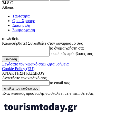
34.8
C
Athens
Ταυτοτητα
Οροι Χρησης
Διαφημιση
Συμμορφωση
συνδεθείτε
Καλωσήρθατε! Συνδεθείτε στον λογαριασμό σας
το όνομα χρήστη σας
ο κωδικός πρόσβασης σας
Ξεχάσατε τον κωδικό σας? ζήτα βοήθεια
Cookie Policy (EU)
ΑΝΑΚΤΗΣΗ ΚΩΔΙΚΟΥ
Ανακτήστε τον κωδικό σας
το email σας
Ένας κωδικός πρόσβασης θα σταλθεί με e-mail σε εσάς.