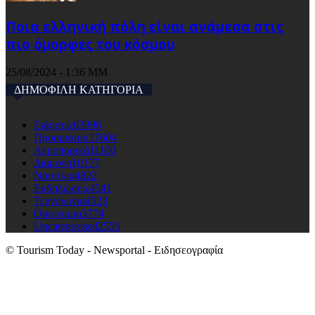
Ποια ελληνική πόλη είναι ανάμεσα στις
πιο όμορφες του κόσμου
25/08/2024 - 1:36 ΜΜ
ΔΗΜΟΦΙΛΗ ΚΑΤΗΓΟΡΙΑ
Ειδησεις
63996
Προορισμοι
17604
Αεροπορικά
11100
Διαμονη
10177
Ναυτιλια
4822
Εκδηλώσεις
4541
Τεχνολογια
4523
Οικονομια
3774
Uncategorised
2555
© Tourism Today - Newsportal - Ειδησεογραφία