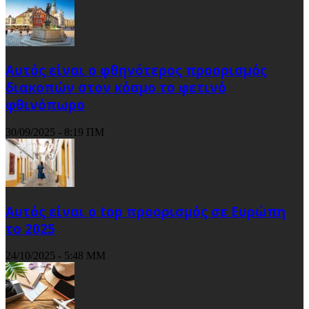
Αυτός είναι ο φθηνότερος προορισμός
διακοπών στον κόσμο το φετινό
φθινόπωρο
30/09/2025 - 8:19 ΠΜ
Αυτός είναι ο top προορισμός σε Ευρώπη
το 2025
24/10/2025 - 5:48 ΜΜ