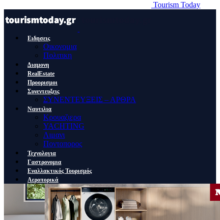
Tourism Today
Ειδησεις
Οικονομια
Πολιτικη
Διαμονη
RealEstate
Προορισμοι
Συνεντευξεις
ΣΥΝΕΝΤΕΥΞΕΙΣ – ΑΡΘΡΑ
Ναυτιλια
Κρουαζιερα
YACHTING
Λιμανι
Ποντοπορος
Τεχνολογια
Γαστρονομια
Εναλλακτικός Τουρισμός
Αεροπορικά