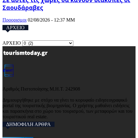
Σαουδάραβες
Προορισμοι
02/08/2026 - 12:37 ΜΜ
ΑΡΧΕΙΟ
ΑΡΧΕΙΟ
Αριθμός Πιστοποίησης Μ.Η.Τ. 242908
Δημιουργήθηκε με στόχο να γίνει το κορυφαίο ειδησεογραφικό
portal της τουριστικής βιομηχανίας. Ο χρήστης μαθαίνει ειδήσεις
και παρασκήνια στο χώρο του τουρισμού, των μεταφορών και του
τουριστικού real estate.
ΔΗΜΟΦΙΛΗ ΑΡΘΡΑ