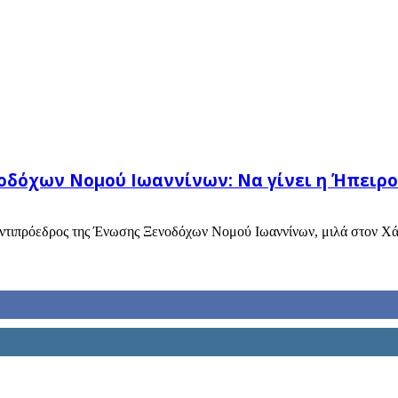
δόχων Νομού Ιωαννίνων: Να γίνει η Ήπειρος
Αντιπρόεδρος της Ένωσης Ξενοδόχων Νομού Ιωαννίνων, μιλά στον Χάρη