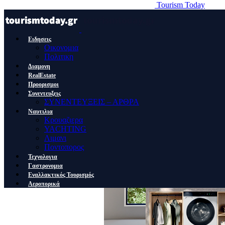
Tourism Today
Ειδησεις
Οικονομια
Πολιτικη
Διαμονη
RealEstate
Προορισμοι
Συνεντευξεις
ΣΥΝΕΝΤΕΥΞΕΙΣ – ΑΡΘΡΑ
Ναυτιλια
Κρουαζιερα
YACHTING
Λιμανι
Ποντοπορος
Τεχνολογια
Γαστρονομια
Εναλλακτικός Τουρισμός
Αεροπορικά