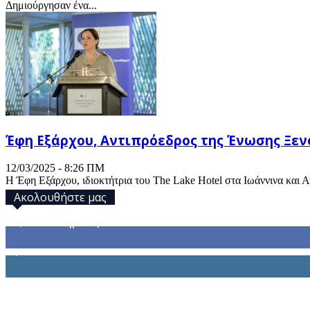
Δημιούργησαν ένα...
Έφη Εξάρχου, Αντιπρόεδρος της Ένωσης Ξενο
12/03/2025 - 8:26 ΠΜ
Η Έφη Εξάρχου, ιδιοκτήτρια του The Lake Hotel στα Ιωάννινα και 
Ακολουθήστε μας
32,793
Υποστηρικτές
1,914
Ακόλουθοι