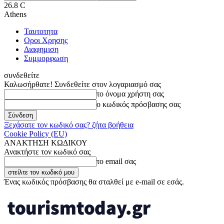
26.8
C
Athens
Ταυτοτητα
Οροι Χρησης
Διαφημιση
Συμμορφωση
συνδεθείτε
Καλωσήρθατε! Συνδεθείτε στον λογαριασμό σας
το όνομα χρήστη σας
ο κωδικός πρόσβασης σας
Ξεχάσατε τον κωδικό σας? ζήτα βοήθεια
Cookie Policy (EU)
ΑΝΑΚΤΗΣΗ ΚΩΔΙΚΟΥ
Ανακτήστε τον κωδικό σας
το email σας
Ένας κωδικός πρόσβασης θα σταλθεί με e-mail σε εσάς.