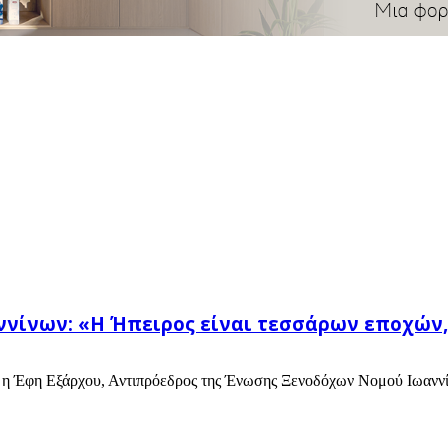
νίνων: «Η Ήπειρος είναι τεσσάρων εποχών, 
 η Έφη Εξάρχου, Αντιπρόεδρος της Ένωσης Ξενοδόχων Νομού Ιωαννίνω